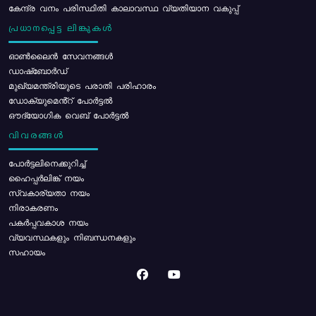
കേന്ദ്ര വനം പരിസ്ഥിതി കാലാവസ്ഥ വ്യതിയാന വകുപ്പ്
പ്രധാനപ്പെട്ട ലിങ്കുകൾ
ഓൺലൈൻ സേവനങ്ങൾ
ഡാഷ്ബോർഡ്
മുഖ്യമന്ത്രിയുടെ പരാതി പരിഹാരം
ഡോക്യുമെൻ്റ് പോർട്ടൽ
ഔദ്യോഗിക വെബ് പോർട്ടൽ
വിവരങ്ങൾ
പോര്‍ട്ടലിനെക്കുറിച്ച്
ഹൈപ്പർലിങ്ക് നയം
സ്വകാര്യതാ നയം
നിരാകരണം
പകർപ്പവകാശ നയം
വ്യവസ്ഥകളും നിബന്ധനകളും
സഹായം