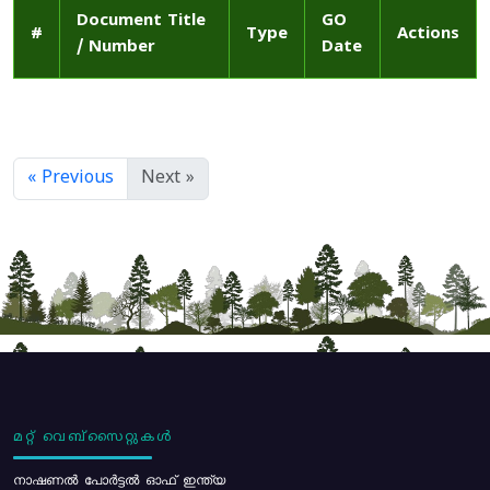
Document Title
GO
#
Type
Actions
/ Number
Date
« Previous
Next »
മറ്റ് വെബ്സൈറ്റുകൾ
നാഷണൽ പോർട്ടൽ ഓഫ് ഇന്ത്യ