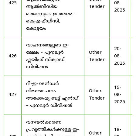
425
08-
ആൽബിസിയ
Tender
2025
മരങ്ങളുടെ ഇ-ലേലം -
കെഎഫ്ഡിസി,
കോട്ടയം
വാഹനങ്ങളുടെ ഇ-
20-
ലേലം - പുനലൂർ
Other
426
08-
ഫ്ലയിംഗ് സ്ക്വാഡ്
Tender
2025
ഡിവിഷൻ
റീ-ഇ-ടെൻഡർ
19-
വിജ്ഞാപനം
Other
427
08-
അക്കേഷ്യ ബട്ട് എൻഡ്
Tender
2025
- പുനലൂർ ഡിവിഷൻ
വനവൽക്കരണ
പ്രവൃത്തികൾക്കുള്ള ഇ-
18-
Other