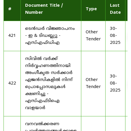
Document Title /
Last
#
Type
Number
Date
ടെൻഡർ വിജ്ഞാപനം
30-
Other
421
- ഇ & ടിഡബ്ല്യു -
08-
Tender
എസ്എഫ്ഡിഎ
2025
സിവിൽ വർക്ക്
നിർവ്വഹണത്തിനായി
അംഗീകൃത സർക്കാർ
30-
ഏജൻസികളിൽ നിന്ന്
Other
422
08-
പ്രൊപ്പോസലുകൾ
Tender
2025
ക്ഷണിച്ചു -
എസ്എഫ്ടിഐ
വാളയാർ
വനവൽക്കരണ