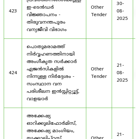
പ്രവർത്തനങ്ങൾക്കുള്ള
30-
ഇ-ടെൻഡർ
Other
423
08-
വിജ്ഞാപനം -
Tender
2025
തിരുവനന്തപുരം
വന്യജീവി വിഭാഗം
പൊതുമരാമത്ത്
നിർവ്വഹണത്തിനായി
അംഗീകൃത സർക്കാർ
21-
ഏജൻസികളിൽ
Other
424
08-
നിന്നുള്ള നിർദ്ദേശം -
Tender
2025
സംസ്ഥാന വന
പരിശീലന ഇൻസ്റ്റിറ്റ്യൂട്ട്,
വാളയാർ
അക്കേഷ്യ
ഓറിക്കുലിഫോർമിസ്,
അക്കേഷ്യ മാംഗിയം,
21-
യൂക്കാലിപ്റ്റസ്
Other