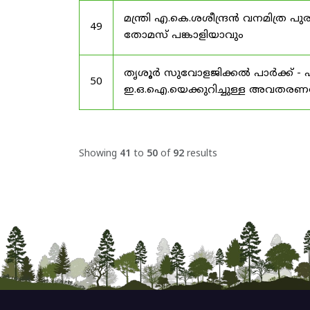
മന്ത്രി എ.കെ.ശശീന്ദ്രൻ വനമിത്
49
തോമസ് പങ്കാളിയാവും
തൃശൂർ സുവോളജിക്കൽ പാർക്ക് - 
50
ഇ.ഒ.ഐ.യെക്കുറിച്ചുള്ള അവതരണത്
Showing
41
to
50
of
92
results