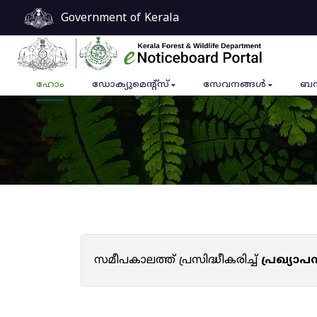
Government of Kerala
ഹോം
ഡോക്യുമെൻ്റ്സ്
സേവനങ്ങൾ
ബന
സമീപകാലത്ത് പ്രസിദ്ധീകരിച്ച്
പ്രഖ്യാ