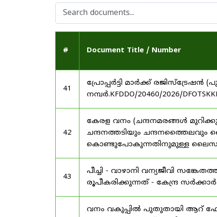
#
Document Title / Number
പ്രോപ്പർട്ടി മാർക്ക് രജിസ്ട്രേഷൻ
41
നമ്പർ.KFDDO/20460/2026/DFOTSKKD
കേരള വനം (ചന്ദനമരങ്ങൾ മുറിക്കുന
42
ചന്ദനത്തടിയും ചന്ദനത്തൈലവും 
കൊണ്ടുപോകുന്നതിനുമുള്ള ലൈസൻ
പീച്ചി - വാഴാനി വന്യജീവി സങ്കേ
43
രൂപീകരിക്കുന്നത് - കേന്ദ്ര സർക്കാ
വനം വകുപ്പിൽ പുതുതായി ആറ് ഫോറസ