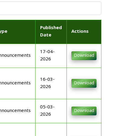
Published
ype
Actions
Date
17-04-
nnouncements
Download
2026
16-03-
nnouncements
Download
2026
05-03-
nnouncements
Download
2026