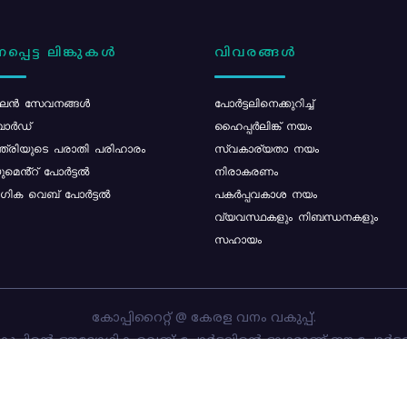
പ്പെട്ട ലിങ്കുകൾ
വിവരങ്ങൾ
ൻ സേവനങ്ങൾ
പോര്‍ട്ടലിനെക്കുറിച്ച്
ോർഡ്
ഹൈപ്പർലിങ്ക് നയം
്ത്രിയുടെ പരാതി പരിഹാരം
സ്വകാര്യതാ നയം
മെൻ്റ് പോർട്ടൽ
നിരാകരണം
ിക വെബ് പോർട്ടൽ
പകർപ്പവകാശ നയം
വ്യവസ്ഥകളും നിബന്ധനകളും
സഹായം
കോപ്പിറൈറ്റ് @ കേരള വനം വകുപ്പ്.
പ്പിന്റെ ഔദ്യോഗിക വെബ്-പോർട്ടലിന്റെ ഭാഗമാണ് ഈ പോർട്ട
ത്തിന്റെ ഉടമസ്ഥാവകാശം കേരള വനം വകുപ്പിനാണ്. പോർട്ടൽ 
ചെയ്തിട്ടുള്ളത്
സി-ഡിറ്റ്
ആണ്.