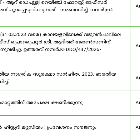
് - ആറ് ഡെപ്യൂട്ടി റെയിഞ്ച് ഫോറസ്റ്റ് ഓഫീസർ
A
 പുറപ്പെടുവിക്കുന്നത് - സംബന്ധിച്ച് .നമ്പർ.ഇ4-
 (31.03.2023 വരെ) കാലയളവിലേക്ക് വടുവൻചാലിലെ
രീസ് പ്രൊപ്രൈറ്റർ ശ്രീ. ആദിത്ത് ജോൺസണിന്
A
അനുവദിച്ചു. ഉത്തരവ് നമ്പർ.KFDDO/437/2026-
രതീയ നാഗരിക സുരക്ഷാ സൻഹിത, 2023, ഭാരതീയ
A
്ച്.
റ്റത്തിന് അപേക്ഷ ക്ഷണിക്കുന്നു
A
ഹിസ്റ്ററി മ്യൂസിയം : പ്രവേശനം സൗജന്യം
A