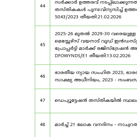
സർക്കാർ ഉത്തരവ് നടപ്പിലാക്കുന്നത
44
തസ്തികകൾ പുനഃ:വിന്യസിച്ച് ഉത്തരവ്
5043/2023 തീയതി:21.02.2026
2025-26 മുതൽ 2029-30 വരെയുള്ള
മെസ്സേഴ്സ് വയനാട് വുഡ് ഇൻഡസ്ട്
45
പ്രോപ്പർട്ടി മാർക്ക് രജിസ്ട്രേഷൻ 
DFOWYNDS/E1 തീയതി:13.02.2026
ഭാരതീയ ന്യായ സംഹിത 2023, ഭാ
46
സാക്ഷ്യ അധീനിയം, 2023 - സംബന്ധിച
47
ഡെപ്യൂട്ടേഷൻ തസ്തികയിൽ സ്ഥലംമാ
48
മാർച്ച് 21 ലോക വനദിനം - നാച്വറൽ 