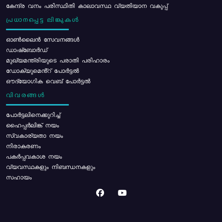
കേന്ദ്ര വനം പരിസ്ഥിതി കാലാവസ്ഥ വ്യതിയാന വകുപ്പ്
പ്രധാനപ്പെട്ട ലിങ്കുകൾ
ഓൺലൈൻ സേവനങ്ങൾ
ഡാഷ്ബോർഡ്
മുഖ്യമന്ത്രിയുടെ പരാതി പരിഹാരം
ഡോക്യുമെൻ്റ് പോർട്ടൽ
ഔദ്യോഗിക വെബ് പോർട്ടൽ
വിവരങ്ങൾ
പോര്‍ട്ടലിനെക്കുറിച്ച്
ഹൈപ്പർലിങ്ക് നയം
സ്വകാര്യതാ നയം
നിരാകരണം
പകർപ്പവകാശ നയം
വ്യവസ്ഥകളും നിബന്ധനകളും
സഹായം