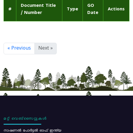
Document Title
GO
#
Type
Actions
/ Number
Date
« Previous
Next »
മറ്റ് വെബ്സൈറ്റുകൾ
നാഷണൽ പോർട്ടൽ ഓഫ് ഇന്ത്യ