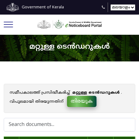
Government of Kerala
മറ്റുള്ള ടെൻഡറുകൾ
സമീപകാലത്ത് പ്രസിദ്ധീകരിച്ച്
മറ്റുള്ള ടെൻഡറുകൾ
.
തിരയുക
വിപുലമായി തിരയുന്നതിന്