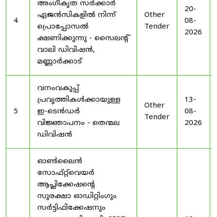
അംഗീകൃത സർക്കാർ
20-
ഏജൻസികളിൽ നിന്ന്
Other
4
08-
പ്രൊപ്പോസൽ
Tender
2026
ക്ഷണിക്കുന്നു - സൈലന്റ്
വാലി ഡിവിഷൻ,
മണ്ണാർക്കാട്
വനംവകുപ്പ്
പ്രവൃത്തികൾക്കായുള്ള
13-
Other
5
ഇ-ടെൻഡർ
08-
Tender
വിജ്ഞാപനം - തെന്മല
2026
ഡിവിഷൻ
ഓൺലൈൻ
സോഫ്റ്റ്‌വെയർ
ആപ്ലിക്കേഷന്റെ
സുരക്ഷാ ഓഡിറ്റിംഗും
സർട്ടിഫിക്കേഷനും