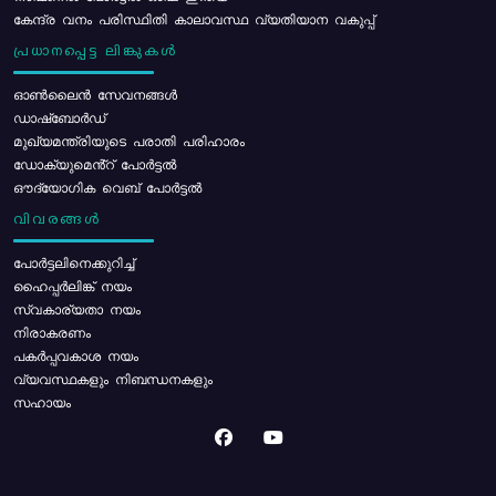
കേന്ദ്ര വനം പരിസ്ഥിതി കാലാവസ്ഥ വ്യതിയാന വകുപ്പ്
പ്രധാനപ്പെട്ട ലിങ്കുകൾ
ഓൺലൈൻ സേവനങ്ങൾ
ഡാഷ്ബോർഡ്
മുഖ്യമന്ത്രിയുടെ പരാതി പരിഹാരം
ഡോക്യുമെൻ്റ് പോർട്ടൽ
ഔദ്യോഗിക വെബ് പോർട്ടൽ
വിവരങ്ങൾ
പോര്‍ട്ടലിനെക്കുറിച്ച്
ഹൈപ്പർലിങ്ക് നയം
സ്വകാര്യതാ നയം
നിരാകരണം
പകർപ്പവകാശ നയം
വ്യവസ്ഥകളും നിബന്ധനകളും
സഹായം