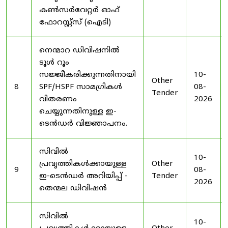
കൺസർവേറ്റർ ഓഫ്
ഫോറസ്റ്റ്സ് (ഐടി)
നെന്മാറ ഡിവിഷനിൽ
ടൂൾ റൂം
സജ്ജീകരിക്കുന്നതിനായി
10-
Other
8
SPF/HSPF സാമഗ്രികൾ
08-
Tender
വിതരണം
2026
ചെയ്യുന്നതിനുള്ള ഇ-
ടെൻഡർ വിജ്ഞാപനം.
സിവിൽ
10-
പ്രവൃത്തികൾക്കായുള്ള
Other
9
08-
ഇ-ടെൻഡർ അറിയിപ്പ് -
Tender
2026
തെന്മല ഡിവിഷൻ
സിവിൽ
10-