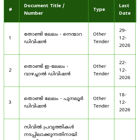
Document Title /
Last
#
Type
Number
Date
29-
തോണ്ടി ലേലം - നെന്മാറ
Other
1
12-
ഡിവിഷൻ
Tender
2026
22-
തൊണ്ടി ഇ-ലേലം -
Other
2
12-
വാഴച്ചാൽ ഡിവിഷൻ
Tender
2026
18-
തൊണ്ടി ലേലം - പുനലൂർ
Other
3
12-
ഡിവിഷൻ
Tender
2026
സിവിൽ പ്രവൃത്തികൾ
നടപ്പിലാക്കുന്നതിനായി