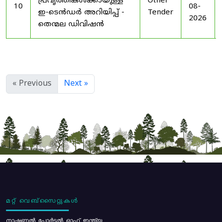
പ്രവൃത്തികൾക്കായുള്ള
Other
10
08-
ഇ-ടെൻഡർ അറിയിപ്പ് -
Tender
2026
തെന്മല ഡിവിഷൻ
« Previous
Next »
മറ്റ് വെബ്സൈറ്റുകൾ
നാഷണൽ പോർട്ടൽ ഓഫ് ഇന്ത്യ