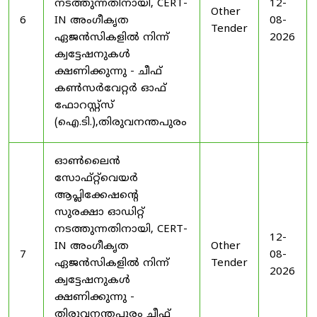
നടത്തുന്നതിനായി, CERT-
12-
Other
6
IN അംഗീകൃത
08-
Tender
ഏജൻസികളിൽ നിന്ന്
2026
ക്വട്ടേഷനുകൾ
ക്ഷണിക്കുന്നു - ചീഫ്
കൺസർവേറ്റർ ഓഫ്
ഫോറസ്റ്റ്സ്
(ഐ.ടി.),തിരുവനന്തപുരം
ഓൺലൈൻ
സോഫ്റ്റ്‌വെയർ
ആപ്ലിക്കേഷന്റെ
സുരക്ഷാ ഓഡിറ്റ്
നടത്തുന്നതിനായി, CERT-
12-
IN അംഗീകൃത
Other
7
08-
ഏജൻസികളിൽ നിന്ന്
Tender
2026
ക്വട്ടേഷനുകൾ
ക്ഷണിക്കുന്നു -
തിരുവനന്തപുരം ചീഫ്