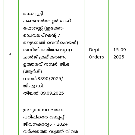
ഡെപ്യൂട്ടി
കൺസർവേറ്റർ ഓഫ്
ഫോറസ്റ്റ് (ഇക്കോ-
ഡെവലപ്മെന്റ് 7
ട്രൈബൽ വെൽഫെയർ)
തസ്തികയിലേക്കുള്ള
Dept
15-09-
5
ചാർജ് ക്രമീകരണം.
Orders
2025
ഉത്തരവ് നമ്പർ. ജി.ഒ.
(ആർ.ടി)
നമ്പർ.3890/2025/
ജി.എ.ഡി.
തീയതി:09.09.2025
ഉദ്യോഗസ്ഥ ഭരണ
പരിഷ്കാര വകുപ്പ് -
ജീവനകാര്യം - 2024
വർഷത്തെ സ്വത്ത് വിവര