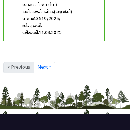
കേഡറിൽ നിന്ന്
ഒഴിവായി. ജി.ഒ.(ആർ.ടി)
നമ്പർ.3519/2025/
ജി.എ.ഡി.
തീയതി:11.08.2025
« Previous
Next »