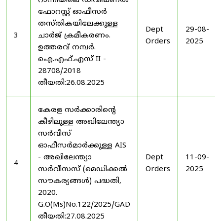
റാന്നിയിലെ ഡിവിഷണൽ
ഫോറസ്റ്റ് ഓഫീസർ
തസ്തികയിലേക്കുള്ള
Dept
29-08-
3
ചാർജ് ക്രമീകരണം.
Orders
2025
ഉത്തരവ് നമ്പർ.
ഐ.എഫ്.എസ് II -
28708/2018
തീയതി:26.08.2025
കേരള സർക്കാരിന്റെ
കീഴിലുള്ള അഖിലേന്ത്യാ
സർവീസ്
ഓഫീസർമാർക്കുള്ള AIS
- അഖിലേന്ത്യാ
Dept
11-09-
4
സർവീസസ് (മെഡിക്കൽ
Orders
2025
സൗകര്യങ്ങൾ) പദ്ധതി,
2020.
G.O(Ms)No.122/2025/GAD
തീയതി:27.08.2025