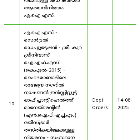
തമ്മിലുള്ള മിഡ് കരിയർ
ആശയവിനിമയം -
എ.ഐ.എസ്.
എ.ഐ.എസ് -
സെൻട്രൽ
ഡെപ്യൂട്ടേഷൻ - ശ്രീ. കുറ
ശ്രീനിവാസ്
ഐ.എഫ്.എസ്
(കെ.എൽ-2015) -
ഹൈദരാബാദിലെ
രാജേന്ദ്ര നഗറിൽ
നാഷണൽ ഇൻസ്റ്റിറ്റ്യൂട്ട്
ഓഫ് പ്ലാന്റ് ഹെൽത്ത്
Dept
14-08-
10
മാനേജ്‌മെന്റിൽ
Orders
2025
(എൻ.ഐ.പി.എച്ച്.എം)
രജിസ്ട്രാർ
തസ്തികയിലേക്കുള്ള
നിയമനം - സംസ്ഥാന