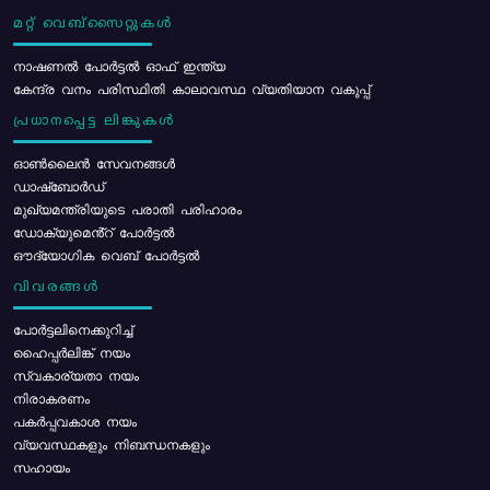
മറ്റ് വെബ്സൈറ്റുകൾ
നാഷണൽ പോർട്ടൽ ഓഫ് ഇന്ത്യ
കേന്ദ്ര വനം പരിസ്ഥിതി കാലാവസ്ഥ വ്യതിയാന വകുപ്പ്
പ്രധാനപ്പെട്ട ലിങ്കുകൾ
ഓൺലൈൻ സേവനങ്ങൾ
ഡാഷ്ബോർഡ്
മുഖ്യമന്ത്രിയുടെ പരാതി പരിഹാരം
ഡോക്യുമെൻ്റ് പോർട്ടൽ
ഔദ്യോഗിക വെബ് പോർട്ടൽ
വിവരങ്ങൾ
പോര്‍ട്ടലിനെക്കുറിച്ച്
ഹൈപ്പർലിങ്ക് നയം
സ്വകാര്യതാ നയം
നിരാകരണം
പകർപ്പവകാശ നയം
വ്യവസ്ഥകളും നിബന്ധനകളും
സഹായം