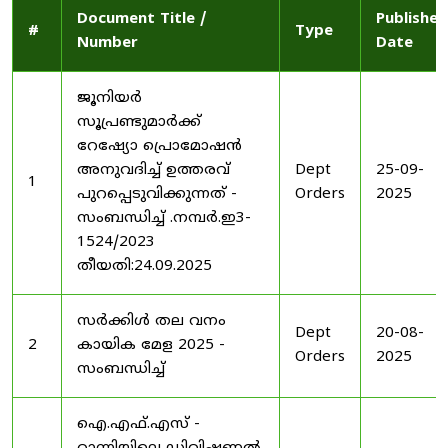
Document Title /
Published
#
Type
Number
Date
ജൂനിയർ
സൂപ്രണ്ടുമാർക്ക്
റേഷ്യോ പ്രൊമോഷൻ
അനുവദിച്ച് ഉത്തരവ്
Dept
25-09-
1
പുറപ്പെടുവിക്കുന്നത് -
Orders
2025
സംബന്ധിച്ച് .നമ്പർ.ഇ3-
1524/2023
തീയതി:24.09.2025
സർക്കിൾ തല വനം
Dept
20-08-
2
കായിക മേള 2025 -
Orders
2025
സംബന്ധിച്ച്
ഐ.എഫ്.എസ് -