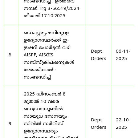
സംബന്ധിച്ച് . ഉത്തരവ്
നമ്പർ.Trg 3-56519/2024
തീയതി:17.10.2025
ഡെപ്യൂട്ടേഷനിലുള്ള
ഉദ്യോഗസ്ഥർക്ക് ഇ-
ട്രഷറി പോർട്ടൽ വഴി
Dept
06-11-
8
AISPF, AISGIS
Orders
2025
സബ്‌സ്‌ക്രിപ്‌ഷനുകൾ
അയയ്ക്കൽ -
സംബന്ധിച്ച്
2025 ഡിസംബർ 8
മുതൽ 10 വരെ
ഡെഡ്രാഡൂണിൽ
സായുധ സേനയും
Dept
22-10-
9
സിവിൽ സർവീസ്
Orders
2025
ഉദ്യോഗസ്ഥരും