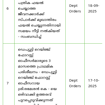
പത്രിക ഫയൽ
Dept
18-09-
6
ചെയ്യാത്ത
Orders
2025
ജീവനക്കാർക്ക്
സ്പാർക്ക് മുഖാന്തിരം
ഫയൽ ചെയ്യുന്നതിനായി
സമയം നീട്ടി നൽകിയത്
- സംബന്ധിച്ച്
ഡെപ്യൂട്ടി റെയിഞ്ച്
ഫോറസ്റ്റ്
ഓഫീസർമാരുടെ 3
മാസത്തെ പ്രാഥമിക
പരിശീലനം - ഡെപ്യൂട്ടി
റെയിഞ്ച് ഫോറസ്റ്റ്
Dept
17-10-
7
ഓഫീസറായ
Orders
2025
ശ്രി.രമേശൻ കെ - യെ
ഒഴിവാക്കി ഉത്തരവ്
പുറപ്പെടുവിക്കുന്നത്