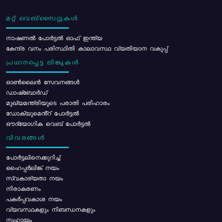
മറ്റ് വെബ്സൈറ്റുകൾ
നാഷണൽ പോർട്ടൽ ഓഫ് ഇന്ത്യ
കേന്ദ്ര വനം പരിസ്ഥിതി കാലാവസ്ഥ വ്യതിയാന വകുപ്പ്
പ്രധാനപ്പെട്ട ലിങ്കുകൾ
ഓൺലൈൻ സേവനങ്ങൾ
ഡാഷ്ബോർഡ്
മുഖ്യമന്ത്രിയുടെ പരാതി പരിഹാരം
ഡോക്യുമെൻ്റ് പോർട്ടൽ
ഔദ്യോഗിക വെബ് പോർട്ടൽ
വിവരങ്ങൾ
പോര്‍ട്ടലിനെക്കുറിച്ച്
ഹൈപ്പർലിങ്ക് നയം
സ്വകാര്യതാ നയം
നിരാകരണം
പകർപ്പവകാശ നയം
വ്യവസ്ഥകളും നിബന്ധനകളും
സഹായം