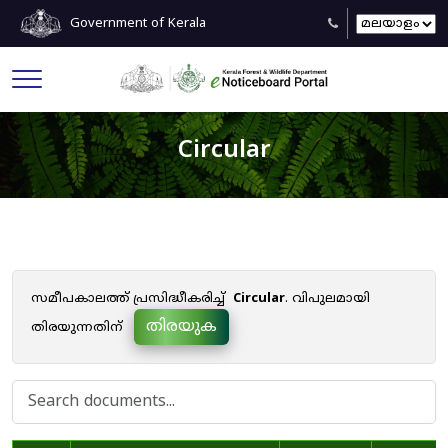
Government of Kerala
Circular
സമീപകാലത്ത് പ്രസിദ്ധീകരിച്ച്
Circular
. വിപുലമായി
തിരയുക
തിരയുന്നതിന്