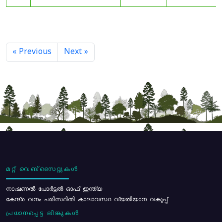
« Previous
Next »
മറ്റ് വെബ്സൈറ്റുകൾ
നാഷണൽ പോർട്ടൽ ഓഫ് ഇന്ത്യ
കേന്ദ്ര വനം പരിസ്ഥിതി കാലാവസ്ഥ വ്യതിയാന വകുപ്പ്
പ്രധാനപ്പെട്ട ലിങ്കുകൾ