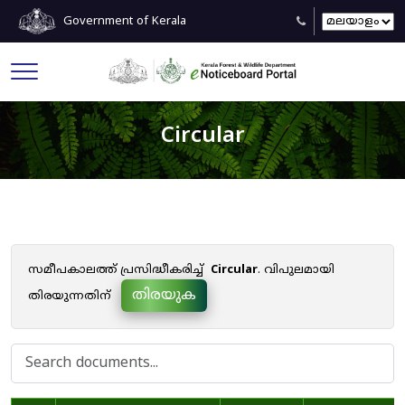
Government of Kerala
Circular
സമീപകാലത്ത് പ്രസിദ്ധീകരിച്ച്
Circular
. വിപുലമായി
തിരയുക
തിരയുന്നതിന്