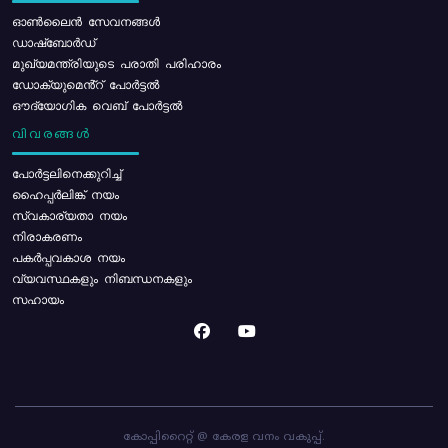
ഓൺലൈൻ സേവനങ്ങൾ
ഡാഷ്ബോർഡ്
മുഖ്യമന്ത്രിയുടെ പരാതി പരിഹാരം
ഡോക്യുമെൻ്റ് പോർട്ടൽ
ഔദ്യോഗിക വെബ് പോർട്ടൽ
വിവരങ്ങൾ
പോര്‍ട്ടലിനെക്കുറിച്ച്
ഹൈപ്പർലിങ്ക് നയം
സ്വകാര്യതാ നയം
നിരാകരണം
പകർപ്പവകാശ നയം
വ്യവസ്ഥകളും നിബന്ധനകളും
സഹായം
കോപ്പിറൈറ്റ് @ കേരള വനം വകുപ്പ്.