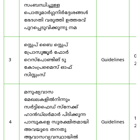
സംബന്ധിച്ചുള്ള
പൊതുമാർഗ്ഗനിർദ്ദേശങ്ങൾ
ഭേദഗതി വരുത്തി ഉത്തരവ്
പുറപ്പെടുവിക്കുന്നു നമ
സ്റ്റെപ് ബൈ സ്റ്റെപ്
പ്രോസുജൂർ ഫോർ
03
3
റെസ്‌പോണ്ടിങ് ടു
Guidelines
20
കോംപ്രമൈസ് ഓഫ്
സിസ്റ്റംസ്
മനുഷ്യവാസ
മേഖലകളിൽനിന്നും
സർട്ടിഫൈഡ് സ്നേക്ക്
ഹാൻഡ്‌ലർമാർ പിടിക്കുന്ന
19
4
പാമ്പുകളെ സുരക്ഷിതമായി
Guidelines
20
അവയുടെ തനതു
ആവാസവ്യവസ്ഥായിൽ