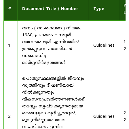
Pu
#
Document Title / Number
Type
Da
വനം ( സംരക്ഷണ ) നിയമം
1980, പ്രകാരം വനഭൂമി
വനേതര ഭൂമി എന്നിവയിൽ
19
1
Guidelines
ഉൾപ്പെടുന്ന പദ്ധതികൾ
20
സംബന്ധിച്ച
മാർഗ്ഗനിർദ്ദേശങ്ങൾ
പൊതുസ്ഥലങ്ങളിൽ ജീവനും
സ്വത്തിനും ഭീഷണിയായി
നിൽക്കുന്നതും
വികസനപ്രവർത്തനങ്ങൾക്ക്
തടസ്സം സൃഷ്ടിക്കുന്നതുമായ
മരങ്ങളുടെ മുറിച്ചുമാറ്റൽ,
20
2
Guidelines
മൂല്യനിർണ്ണയം ലേല
20
നടപടികൾ എന്നിവ