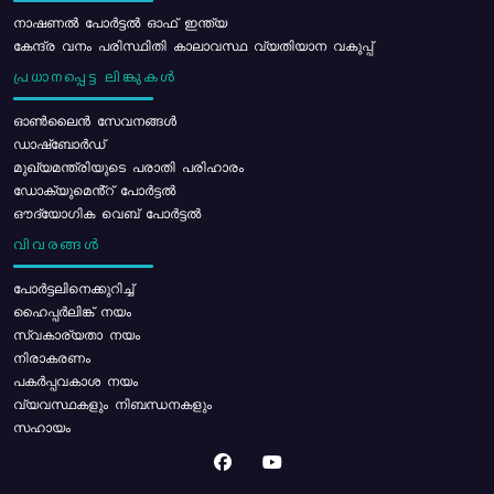
നാഷണൽ പോർട്ടൽ ഓഫ് ഇന്ത്യ
കേന്ദ്ര വനം പരിസ്ഥിതി കാലാവസ്ഥ വ്യതിയാന വകുപ്പ്
പ്രധാനപ്പെട്ട ലിങ്കുകൾ
ഓൺലൈൻ സേവനങ്ങൾ
ഡാഷ്ബോർഡ്
മുഖ്യമന്ത്രിയുടെ പരാതി പരിഹാരം
ഡോക്യുമെൻ്റ് പോർട്ടൽ
ഔദ്യോഗിക വെബ് പോർട്ടൽ
വിവരങ്ങൾ
പോര്‍ട്ടലിനെക്കുറിച്ച്
ഹൈപ്പർലിങ്ക് നയം
സ്വകാര്യതാ നയം
നിരാകരണം
പകർപ്പവകാശ നയം
വ്യവസ്ഥകളും നിബന്ധനകളും
സഹായം