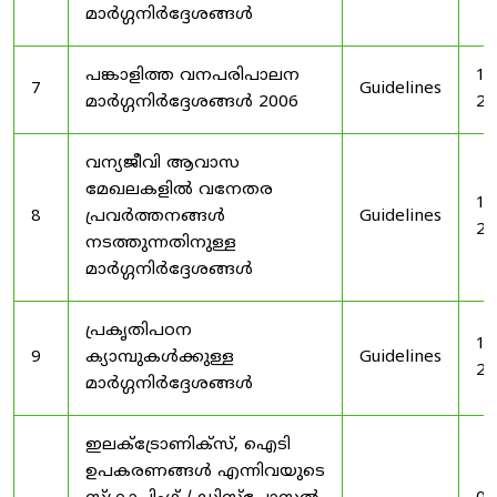
മാർഗ്ഗനിർദ്ദേശങ്ങൾ
പങ്കാളിത്ത വനപരിപാലന
19
7
Guidelines
മാർഗ്ഗനിർദ്ദേശങ്ങൾ 2006
20
വന്യജീവി ആവാസ
മേഖലകളിൽ വനേതര
19
8
പ്രവർത്തനങ്ങൾ
Guidelines
20
നടത്തുന്നതിനുള്ള
മാർഗ്ഗനിർദ്ദേശങ്ങൾ
പ്രകൃതിപഠന
19
9
ക്യാമ്പുകൾക്കുള്ള
Guidelines
20
മാർഗ്ഗനിർദ്ദേശങ്ങൾ
ഇലക്‌ട്രോണിക്‌സ്, ഐടി
ഉപകരണങ്ങൾ എന്നിവയുടെ