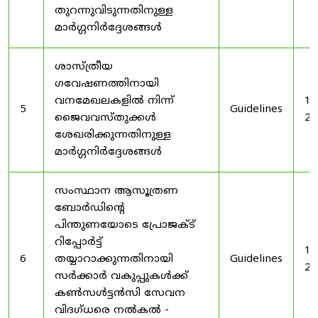
തുറന്നുവിടുന്നതിനുള്ള
മാർഗ്ഗനിർദ്ദേശങ്ങൾ
ശാസ്ത്രീയ
ഗവേഷണത്തിനായി
വനമേഖലകളിൽ നിന്ന്
19
5
Guidelines
ജൈവവസ്തുക്കൾ
20
ശേഖരിക്കുന്നതിനുള്ള
മാർഗ്ഗനിർദ്ദേശങ്ങൾ
സംസ്ഥാന ആസൂത്രണ
ബോർഡിൻ്റെ
പിന്തുണയോടെ പ്രോജക്ട്
റിപ്പോർട്ട്
19
6
തയ്യാറാക്കുന്നതിനായി
Guidelines
20
സർക്കാർ വകുപ്പുകൾക്ക്
കൺസൾട്ടൻസി സേവന
വിദഗ്ധരെ നൽകൽ -