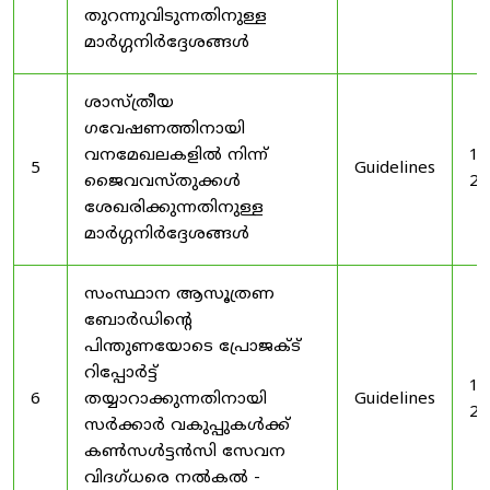
തുറന്നുവിടുന്നതിനുള്ള
മാർഗ്ഗനിർദ്ദേശങ്ങൾ
ശാസ്ത്രീയ
ഗവേഷണത്തിനായി
വനമേഖലകളിൽ നിന്ന്
19
5
Guidelines
ജൈവവസ്തുക്കൾ
20
ശേഖരിക്കുന്നതിനുള്ള
മാർഗ്ഗനിർദ്ദേശങ്ങൾ
സംസ്ഥാന ആസൂത്രണ
ബോർഡിൻ്റെ
പിന്തുണയോടെ പ്രോജക്ട്
റിപ്പോർട്ട്
19
6
തയ്യാറാക്കുന്നതിനായി
Guidelines
20
സർക്കാർ വകുപ്പുകൾക്ക്
കൺസൾട്ടൻസി സേവന
വിദഗ്ധരെ നൽകൽ -