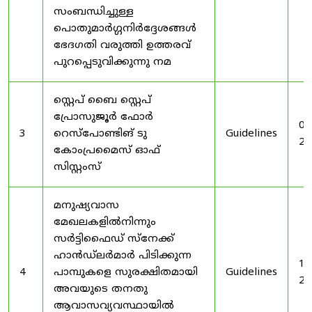
സംബന്ധിച്ചുള്ള
പൊതുമാർഗ്ഗനിർദ്ദേശങ്ങൾ
ഭേദഗതി വരുത്തി ഉത്തരവ്
പുറപ്പെടുവിക്കുന്നു നമ
സ്റ്റെപ് ബൈ സ്റ്റെപ്
പ്രോസുജൂർ ഫോർ
03
3
റെസ്‌പോണ്ടിങ് ടു
Guidelines
20
കോംപ്രമൈസ് ഓഫ്
സിസ്റ്റംസ്
മനുഷ്യവാസ
മേഖലകളിൽനിന്നും
സർട്ടിഫൈഡ് സ്നേക്ക്
ഹാൻഡ്‌ലർമാർ പിടിക്കുന്ന
19
4
പാമ്പുകളെ സുരക്ഷിതമായി
Guidelines
20
അവയുടെ തനതു
ആവാസവ്യവസ്ഥായിൽ