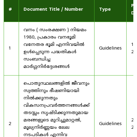
Pu
#
Document Title / Number
Type
Da
വനം ( സംരക്ഷണ ) നിയമം
1980, പ്രകാരം വനഭൂമി
വനേതര ഭൂമി എന്നിവയിൽ
19
1
Guidelines
ഉൾപ്പെടുന്ന പദ്ധതികൾ
20
സംബന്ധിച്ച
മാർഗ്ഗനിർദ്ദേശങ്ങൾ
പൊതുസ്ഥലങ്ങളിൽ ജീവനും
സ്വത്തിനും ഭീഷണിയായി
നിൽക്കുന്നതും
വികസനപ്രവർത്തനങ്ങൾക്ക്
തടസ്സം സൃഷ്ടിക്കുന്നതുമായ
മരങ്ങളുടെ മുറിച്ചുമാറ്റൽ,
20
2
Guidelines
മൂല്യനിർണ്ണയം ലേല
20
നടപടികൾ എന്നിവ