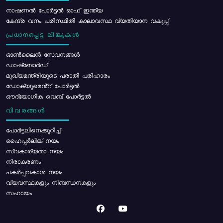
നാഷണൽ പോർട്ടൽ ഓഫ് ഇന്ത്യ
കേന്ദ്ര വനം പരിസ്ഥിതി കാലാവസ്ഥ വ്യതിയാന വകുപ്പ്
പ്രധാനപ്പെട്ട ലിങ്കുകൾ
ഓൺലൈൻ സേവനങ്ങൾ
ഡാഷ്ബോർഡ്
മുഖ്യമന്ത്രിയുടെ പരാതി പരിഹാരം
ഡോക്യുമെൻ്റ് പോർട്ടൽ
ഔദ്യോഗിക വെബ് പോർട്ടൽ
വിവരങ്ങൾ
പോര്‍ട്ടലിനെക്കുറിച്ച്
ഹൈപ്പർലിങ്ക് നയം
സ്വകാര്യതാ നയം
നിരാകരണം
പകർപ്പവകാശ നയം
വ്യവസ്ഥകളും നിബന്ധനകളും
സഹായം