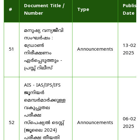
Document Title /
Publis
#
Type
Number
Date
മനുഷ്യ വന്യജീവി
സംഘർഷം :
ഡ്രോൺ
13-02-
51
Announcements
നിരീക്ഷണം
2025
ഏർപ്പെടുത്തും -
പ്രസ്സ് റിലീസ്
AIS - IAS/IPS/IFS
ജൂനിയർ
മെമ്പർമാർക്കുള്ള
വകുപ്പുതല
പരീക്ഷ
06-02-
52
സ്പെഷ്യൽ ടെസ്റ്റ്
Announcements
2025
(ജൂലൈ 2024)
പരീക്ഷ തീയതി