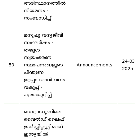
അടിസ്ഥാനത്തിൽ
നിയമനം -
സംബന്ധിച്ച്
മനുഷ്യ വന്യജീവി
സംഘർഷം -
തദ്ദേശ
സ്വയംഭരണ
24-03-
59
സ്ഥാപനങ്ങളുടെ
Announcements
2025
പിന്തുണ
ഉറപ്പാക്കാൻ വനം
വകുപ്പ് -
പത്രക്കുറിപ്പ്
ഡെറാഡൂണിലെ
വൈൽഡ് ലൈഫ്
ഇൻസ്റ്റിറ്റ്യൂട്ട് ഓഫ്
ഇന്ത്യയിൽ