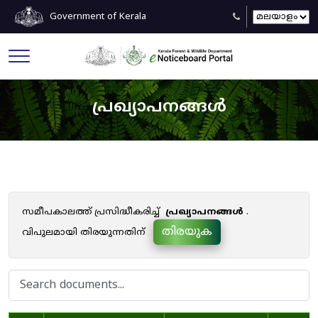
Government of Kerala
പ്രഖ്യാപനങ്ങൾ
സമീപകാലത്ത് പ്രസിദ്ധീകരിച്ച്
പ്രഖ്യാപനങ്ങൾ
.
തിരയുക
വിപുലമായി തിരയുന്നതിന്