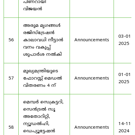
പിണറായി
വിജയൻ
അരുമ മൃഗങ്ങൾ
രജിസ്‌ട്രേഷൻ
03-01-
56
കാലാവധി നീട്ടാൻ
Announcements
2025
വനം വകുപ്പ്
ശുപാർശ നൽകി
മുഖ്യമന്ത്രിയുടെ
01-01-
57
ഫോറസ്റ്റ് മെഡൽ
Announcements
2025
വിതരണം 4 ന്
മെമ്പർ സെക്രട്ടറി,
സെൻട്രൽ സൂ
അതോറിറ്റി,
ന്യൂഡൽഹി,
14-11-
58
Announcements
ഡെപ്യൂട്ടേഷൻ
2024