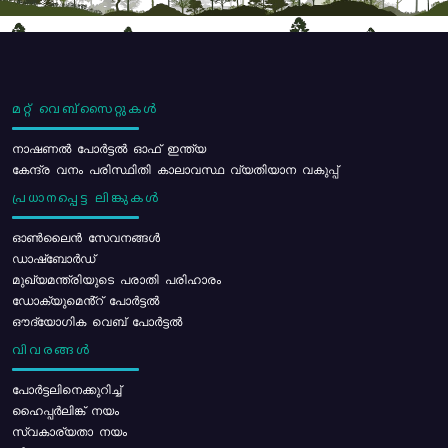
മറ്റ് വെബ്സൈറ്റുകൾ
നാഷണൽ പോർട്ടൽ ഓഫ് ഇന്ത്യ
കേന്ദ്ര വനം പരിസ്ഥിതി കാലാവസ്ഥ വ്യതിയാന വകുപ്പ്
പ്രധാനപ്പെട്ട ലിങ്കുകൾ
ഓൺലൈൻ സേവനങ്ങൾ
ഡാഷ്ബോർഡ്
മുഖ്യമന്ത്രിയുടെ പരാതി പരിഹാരം
ഡോക്യുമെൻ്റ് പോർട്ടൽ
ഔദ്യോഗിക വെബ് പോർട്ടൽ
വിവരങ്ങൾ
പോര്‍ട്ടലിനെക്കുറിച്ച്
ഹൈപ്പർലിങ്ക് നയം
സ്വകാര്യതാ നയം