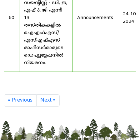
സയൻ്റിസ്റ്റ് - ഡി, ഇ,
എഫ് & ജി എന്നീ
24-10-
60
13
Announcements
2024
തസ്തികകളിൽ
ഐഎഫ്എസ്/
എസ്എഫ്എസ്
ഓഫീസർമാരുടെ
ഡെപ്യൂട്ടേഷനിൽ
നിയമനം.
« Previous
Next »