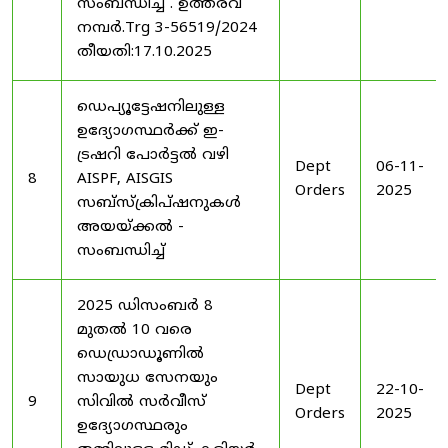
സംബന്ധിച്ച് . ഉത്തരവ്
നമ്പർ.Trg 3-56519/2024
തീയതി:17.10.2025
ഡെപ്യൂട്ടേഷനിലുള്ള
ഉദ്യോഗസ്ഥർക്ക് ഇ-
ട്രഷറി പോർട്ടൽ വഴി
Dept
06-11-
8
AISPF, AISGIS
Orders
2025
സബ്‌സ്‌ക്രിപ്‌ഷനുകൾ
അയയ്ക്കൽ -
സംബന്ധിച്ച്
2025 ഡിസംബർ 8
മുതൽ 10 വരെ
ഡെഡ്രാഡൂണിൽ
സായുധ സേനയും
Dept
22-10-
9
സിവിൽ സർവീസ്
Orders
2025
ഉദ്യോഗസ്ഥരും