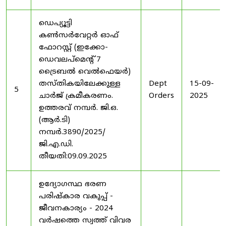
ഡെപ്യൂട്ടി
കൺസർവേറ്റർ ഓഫ്
ഫോറസ്റ്റ് (ഇക്കോ-
ഡെവലപ്മെന്റ് 7
ട്രൈബൽ വെൽഫെയർ)
തസ്തികയിലേക്കുള്ള
Dept
15-09-
5
ചാർജ് ക്രമീകരണം.
Orders
2025
ഉത്തരവ് നമ്പർ. ജി.ഒ.
(ആർ.ടി)
നമ്പർ.3890/2025/
ജി.എ.ഡി.
തീയതി:09.09.2025
ഉദ്യോഗസ്ഥ ഭരണ
പരിഷ്കാര വകുപ്പ് -
ജീവനകാര്യം - 2024
വർഷത്തെ സ്വത്ത് വിവര