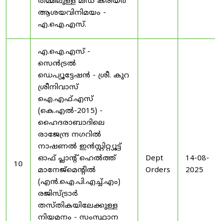
തമ്മിലുള്ള മിഡ് കരിയർ
ആശയവിനിമയം -
എ.ഐ.എസ്.
എ.ഐ.എസ് -
സെൻട്രൽ
ഡെപ്യൂട്ടേഷൻ - ശ്രീ. കുറ
ശ്രീനിവാസ്
ഐ.എഫ്.എസ്
(കെ.എൽ-2015) -
ഹൈദരാബാദിലെ
രാജേന്ദ്ര നഗറിൽ
നാഷണൽ ഇൻസ്റ്റിറ്റ്യൂട്ട്
ഓഫ് പ്ലാന്റ് ഹെൽത്ത്
Dept
14-08-
10
മാനേജ്‌മെന്റിൽ
Orders
2025
(എൻ.ഐ.പി.എച്ച്.എം)
രജിസ്ട്രാർ
തസ്തികയിലേക്കുള്ള
നിയമനം - സംസ്ഥാന