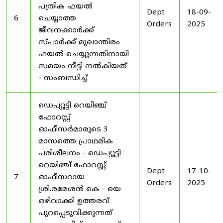
പത്രിക ഫയൽ
Dept
18-09-
6
ചെയ്യാത്ത
Orders
2025
ജീവനക്കാർക്ക്
സ്പാർക്ക് മുഖാന്തിരം
ഫയൽ ചെയ്യുന്നതിനായി
സമയം നീട്ടി നൽകിയത്
- സംബന്ധിച്ച്
ഡെപ്യൂട്ടി റെയിഞ്ച്
ഫോറസ്റ്റ്
ഓഫീസർമാരുടെ 3
മാസത്തെ പ്രാഥമിക
പരിശീലനം - ഡെപ്യൂട്ടി
റെയിഞ്ച് ഫോറസ്റ്റ്
Dept
17-10-
7
ഓഫീസറായ
Orders
2025
ശ്രി.രമേശൻ കെ - യെ
ഒഴിവാക്കി ഉത്തരവ്
പുറപ്പെടുവിക്കുന്നത്