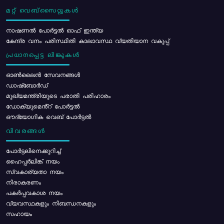
മറ്റ് വെബ്സൈറ്റുകൾ
നാഷണൽ പോർട്ടൽ ഓഫ് ഇന്ത്യ
കേന്ദ്ര വനം പരിസ്ഥിതി കാലാവസ്ഥ വ്യതിയാന വകുപ്പ്
പ്രധാനപ്പെട്ട ലിങ്കുകൾ
ഓൺലൈൻ സേവനങ്ങൾ
ഡാഷ്ബോർഡ്
മുഖ്യമന്ത്രിയുടെ പരാതി പരിഹാരം
ഡോക്യുമെൻ്റ് പോർട്ടൽ
ഔദ്യോഗിക വെബ് പോർട്ടൽ
വിവരങ്ങൾ
പോര്‍ട്ടലിനെക്കുറിച്ച്
ഹൈപ്പർലിങ്ക് നയം
സ്വകാര്യതാ നയം
നിരാകരണം
പകർപ്പവകാശ നയം
വ്യവസ്ഥകളും നിബന്ധനകളും
സഹായം