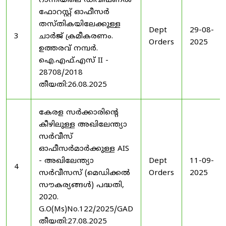
റാന്നിയിലെ ഡിവിഷണൽ
ഫോറസ്റ്റ് ഓഫീസർ
തസ്തികയിലേക്കുള്ള
Dept
29-08-
3
ചാർജ് ക്രമീകരണം.
Orders
2025
ഉത്തരവ് നമ്പർ.
ഐ.എഫ്.എസ് II -
28708/2018
തീയതി:26.08.2025
കേരള സർക്കാരിന്റെ
കീഴിലുള്ള അഖിലേന്ത്യാ
സർവീസ്
ഓഫീസർമാർക്കുള്ള AIS
- അഖിലേന്ത്യാ
Dept
11-09-
4
സർവീസസ് (മെഡിക്കൽ
Orders
2025
സൗകര്യങ്ങൾ) പദ്ധതി,
2020.
G.O(Ms)No.122/2025/GAD
തീയതി:27.08.2025