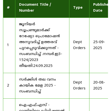
Document Title /
Published
#
Type
Number
Date
ജൂനിയർ
സൂപ്രണ്ടുമാർക്ക്
റേഷ്യോ പ്രൊമോഷൻ
അനുവദിച്ച് ഉത്തരവ്
Dept
25-09-
1
പുറപ്പെടുവിക്കുന്നത് -
Orders
2025
സംബന്ധിച്ച് .നമ്പർ.ഇ3-
1524/2023
തീയതി:24.09.2025
സർക്കിൾ തല വനം
Dept
20-08-
2
കായിക മേള 2025 -
Orders
2025
സംബന്ധിച്ച്
ഐ.എഫ്.എസ് -