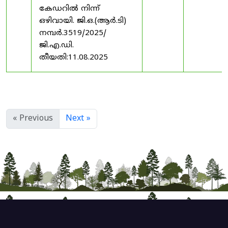
കേഡറിൽ നിന്ന്
ഒഴിവായി. ജി.ഒ.(ആർ.ടി)
നമ്പർ.3519/2025/
ജി.എ.ഡി.
തീയതി:11.08.2025
« Previous
Next »