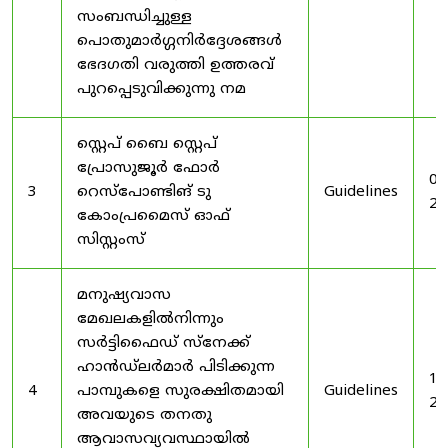
സംബന്ധിച്ചുള്ള
പൊതുമാർഗ്ഗനിർദ്ദേശങ്ങൾ
ഭേദഗതി വരുത്തി ഉത്തരവ്
പുറപ്പെടുവിക്കുന്നു നമ
സ്റ്റെപ് ബൈ സ്റ്റെപ്
പ്രോസുജൂർ ഫോർ
03
3
റെസ്‌പോണ്ടിങ് ടു
Guidelines
20
കോംപ്രമൈസ് ഓഫ്
സിസ്റ്റംസ്
മനുഷ്യവാസ
മേഖലകളിൽനിന്നും
സർട്ടിഫൈഡ് സ്നേക്ക്
ഹാൻഡ്‌ലർമാർ പിടിക്കുന്ന
19
4
പാമ്പുകളെ സുരക്ഷിതമായി
Guidelines
20
അവയുടെ തനതു
ആവാസവ്യവസ്ഥായിൽ