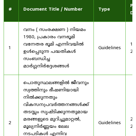
Pu
#
Document Title / Number
Type
Da
വനം ( സംരക്ഷണ ) നിയമം
1980, പ്രകാരം വനഭൂമി
വനേതര ഭൂമി എന്നിവയിൽ
19
1
Guidelines
ഉൾപ്പെടുന്ന പദ്ധതികൾ
20
സംബന്ധിച്ച
മാർഗ്ഗനിർദ്ദേശങ്ങൾ
പൊതുസ്ഥലങ്ങളിൽ ജീവനും
സ്വത്തിനും ഭീഷണിയായി
നിൽക്കുന്നതും
വികസനപ്രവർത്തനങ്ങൾക്ക്
തടസ്സം സൃഷ്ടിക്കുന്നതുമായ
മരങ്ങളുടെ മുറിച്ചുമാറ്റൽ,
20
2
Guidelines
മൂല്യനിർണ്ണയം ലേല
20
നടപടികൾ എന്നിവ