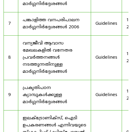
മാർഗ്ഗനിർദ്ദേശങ്ങൾ
പങ്കാളിത്ത വനപരിപാലന
19
7
Guidelines
മാർഗ്ഗനിർദ്ദേശങ്ങൾ 2006
20
വന്യജീവി ആവാസ
മേഖലകളിൽ വനേതര
19
8
പ്രവർത്തനങ്ങൾ
Guidelines
20
നടത്തുന്നതിനുള്ള
മാർഗ്ഗനിർദ്ദേശങ്ങൾ
പ്രകൃതിപഠന
19
9
ക്യാമ്പുകൾക്കുള്ള
Guidelines
20
മാർഗ്ഗനിർദ്ദേശങ്ങൾ
ഇലക്‌ട്രോണിക്‌സ്, ഐടി
ഉപകരണങ്ങൾ എന്നിവയുടെ