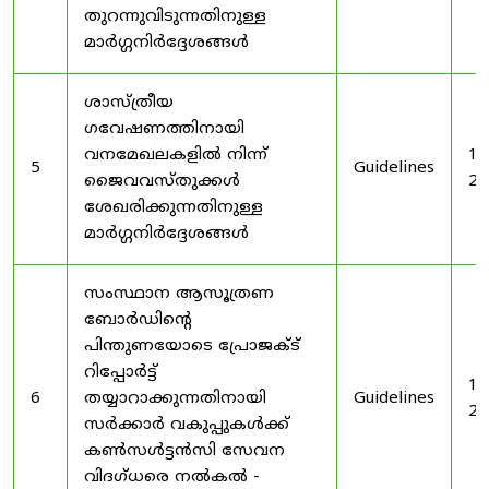
തുറന്നുവിടുന്നതിനുള്ള
മാർഗ്ഗനിർദ്ദേശങ്ങൾ
ശാസ്ത്രീയ
ഗവേഷണത്തിനായി
വനമേഖലകളിൽ നിന്ന്
19
5
Guidelines
ജൈവവസ്തുക്കൾ
20
ശേഖരിക്കുന്നതിനുള്ള
മാർഗ്ഗനിർദ്ദേശങ്ങൾ
സംസ്ഥാന ആസൂത്രണ
ബോർഡിൻ്റെ
പിന്തുണയോടെ പ്രോജക്ട്
റിപ്പോർട്ട്
19
6
തയ്യാറാക്കുന്നതിനായി
Guidelines
20
സർക്കാർ വകുപ്പുകൾക്ക്
കൺസൾട്ടൻസി സേവന
വിദഗ്ധരെ നൽകൽ -