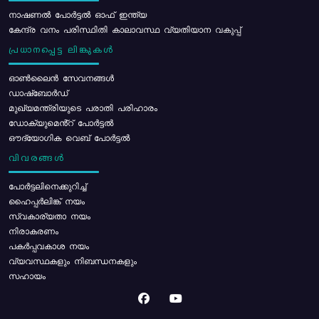
നാഷണൽ പോർട്ടൽ ഓഫ് ഇന്ത്യ
കേന്ദ്ര വനം പരിസ്ഥിതി കാലാവസ്ഥ വ്യതിയാന വകുപ്പ്
പ്രധാനപ്പെട്ട ലിങ്കുകൾ
ഓൺലൈൻ സേവനങ്ങൾ
ഡാഷ്ബോർഡ്
മുഖ്യമന്ത്രിയുടെ പരാതി പരിഹാരം
ഡോക്യുമെൻ്റ് പോർട്ടൽ
ഔദ്യോഗിക വെബ് പോർട്ടൽ
വിവരങ്ങൾ
പോര്‍ട്ടലിനെക്കുറിച്ച്
ഹൈപ്പർലിങ്ക് നയം
സ്വകാര്യതാ നയം
നിരാകരണം
പകർപ്പവകാശ നയം
വ്യവസ്ഥകളും നിബന്ധനകളും
സഹായം