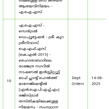
തമ്മിലുള്ള മിഡ് കരിയർ
ആശയവിനിമയം -
എ.ഐ.എസ്.
എ.ഐ.എസ് -
സെൻട്രൽ
ഡെപ്യൂട്ടേഷൻ - ശ്രീ. കുറ
ശ്രീനിവാസ്
ഐ.എഫ്.എസ്
(കെ.എൽ-2015) -
ഹൈദരാബാദിലെ
രാജേന്ദ്ര നഗറിൽ
നാഷണൽ ഇൻസ്റ്റിറ്റ്യൂട്ട്
ഓഫ് പ്ലാന്റ് ഹെൽത്ത്
Dept
14-08-
10
മാനേജ്‌മെന്റിൽ
Orders
2025
(എൻ.ഐ.പി.എച്ച്.എം)
രജിസ്ട്രാർ
തസ്തികയിലേക്കുള്ള
നിയമനം - സംസ്ഥാന