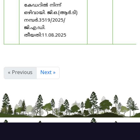
കേഡറിൽ നിന്ന്
ഒഴിവായി. ജി.ഒ.(ആർ.ടി)
നമ്പർ.3519/2025/
ജി.എ.ഡി.
തീയതി:11.08.2025
« Previous
Next »