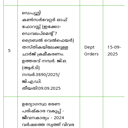
ഡെപ്യൂട്ടി
കൺസർവേറ്റർ ഓഫ്
ഫോറസ്റ്റ് (ഇക്കോ-
ഡെവലപ്മെന്റ് 7
ട്രൈബൽ വെൽഫെയർ)
തസ്തികയിലേക്കുള്ള
Dept
15-09-
5
ചാർജ് ക്രമീകരണം.
Orders
2025
ഉത്തരവ് നമ്പർ. ജി.ഒ.
(ആർ.ടി)
നമ്പർ.3890/2025/
ജി.എ.ഡി.
തീയതി:09.09.2025
ഉദ്യോഗസ്ഥ ഭരണ
പരിഷ്കാര വകുപ്പ് -
ജീവനകാര്യം - 2024
വർഷത്തെ സ്വത്ത് വിവര