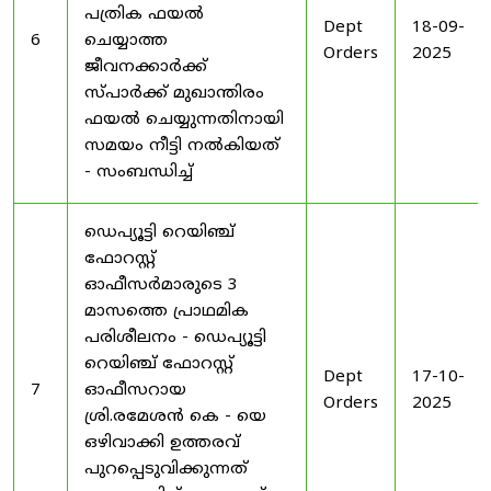
പത്രിക ഫയൽ
Dept
18-09-
6
ചെയ്യാത്ത
Orders
2025
ജീവനക്കാർക്ക്
സ്പാർക്ക് മുഖാന്തിരം
ഫയൽ ചെയ്യുന്നതിനായി
സമയം നീട്ടി നൽകിയത്
- സംബന്ധിച്ച്
ഡെപ്യൂട്ടി റെയിഞ്ച്
ഫോറസ്റ്റ്
ഓഫീസർമാരുടെ 3
മാസത്തെ പ്രാഥമിക
പരിശീലനം - ഡെപ്യൂട്ടി
റെയിഞ്ച് ഫോറസ്റ്റ്
Dept
17-10-
7
ഓഫീസറായ
Orders
2025
ശ്രി.രമേശൻ കെ - യെ
ഒഴിവാക്കി ഉത്തരവ്
പുറപ്പെടുവിക്കുന്നത്