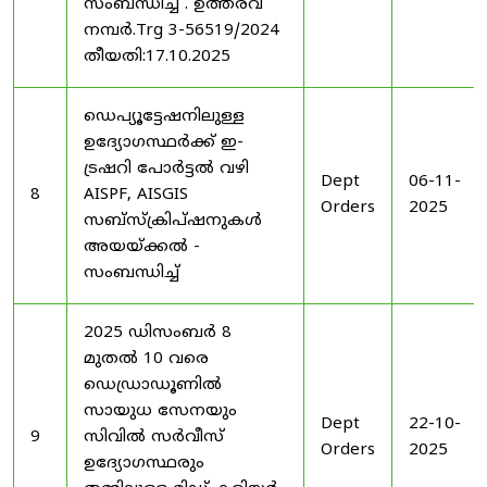
സംബന്ധിച്ച് . ഉത്തരവ്
നമ്പർ.Trg 3-56519/2024
തീയതി:17.10.2025
ഡെപ്യൂട്ടേഷനിലുള്ള
ഉദ്യോഗസ്ഥർക്ക് ഇ-
ട്രഷറി പോർട്ടൽ വഴി
Dept
06-11-
8
AISPF, AISGIS
Orders
2025
സബ്‌സ്‌ക്രിപ്‌ഷനുകൾ
അയയ്ക്കൽ -
സംബന്ധിച്ച്
2025 ഡിസംബർ 8
മുതൽ 10 വരെ
ഡെഡ്രാഡൂണിൽ
സായുധ സേനയും
Dept
22-10-
9
സിവിൽ സർവീസ്
Orders
2025
ഉദ്യോഗസ്ഥരും