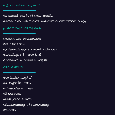
മറ്റ് വെബ്സൈറ്റുകൾ
നാഷണൽ പോർട്ടൽ ഓഫ് ഇന്ത്യ
കേന്ദ്ര വനം പരിസ്ഥിതി കാലാവസ്ഥ വ്യതിയാന വകുപ്പ്
പ്രധാനപ്പെട്ട ലിങ്കുകൾ
ഓൺലൈൻ സേവനങ്ങൾ
ഡാഷ്ബോർഡ്
മുഖ്യമന്ത്രിയുടെ പരാതി പരിഹാരം
ഡോക്യുമെൻ്റ് പോർട്ടൽ
ഔദ്യോഗിക വെബ് പോർട്ടൽ
വിവരങ്ങൾ
പോര്‍ട്ടലിനെക്കുറിച്ച്
ഹൈപ്പർലിങ്ക് നയം
സ്വകാര്യതാ നയം
നിരാകരണം
പകർപ്പവകാശ നയം
വ്യവസ്ഥകളും നിബന്ധനകളും
സഹായം