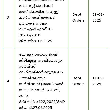
റാന്നിയിലെ ഡിവിഷണൽ
ഫോറസ്റ്റ് ഓഫീസർ
തസ്തികയിലേക്കുള്ള
Dept
29-08-
3
ചാർജ് ക്രമീകരണം.
Orders
2025
ഉത്തരവ് നമ്പർ.
ഐ.എഫ്.എസ് II -
28708/2018
തീയതി:26.08.2025
കേരള സർക്കാരിന്റെ
കീഴിലുള്ള അഖിലേന്ത്യാ
സർവീസ്
ഓഫീസർമാർക്കുള്ള AIS
- അഖിലേന്ത്യാ
Dept
11-09-
4
സർവീസസ് (മെഡിക്കൽ
Orders
2025
സൗകര്യങ്ങൾ) പദ്ധതി,
2020.
G.O(Ms)No.122/2025/GAD
തീയതി:27.08.2025