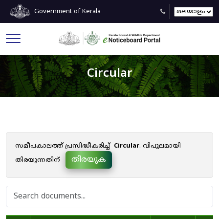
Government of Kerala
Circular
സമീപകാലത്ത് പ്രസിദ്ധീകരിച്ച്
Circular
. വിപുലമായി
തിരയുക
തിരയുന്നതിന്