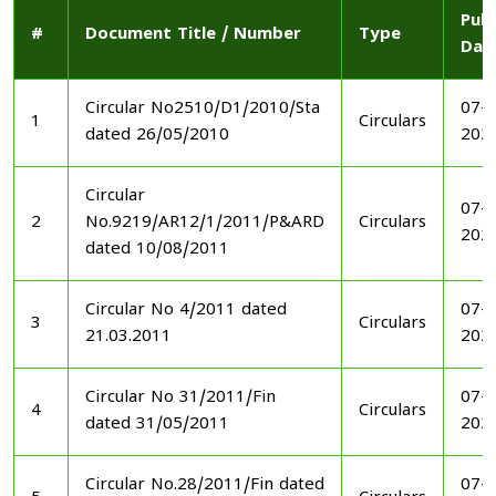
Publ
#
Document Title / Number
Type
Dat
Circular No2510/D1/2010/Sta
07-1
1
Circulars
dated 26/05/2010
202
Circular
07-1
2
No.9219/AR12/1/2011/P&ARD
Circulars
202
dated 10/08/2011
Circular No 4/2011 dated
07-1
3
Circulars
21.03.2011
202
Circular No 31/2011/Fin
07-1
4
Circulars
dated 31/05/2011
202
Circular No.28/2011/Fin dated
07-1