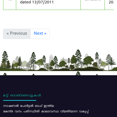
dated 13/07/2011
202
« Previous
Next »
മറ്റ് വെബ്സൈറ്റുകൾ
നാഷണൽ പോർട്ടൽ ഓഫ് ഇന്ത്യ
കേന്ദ്ര വനം പരിസ്ഥിതി കാലാവസ്ഥ വ്യതിയാന വകുപ്പ്