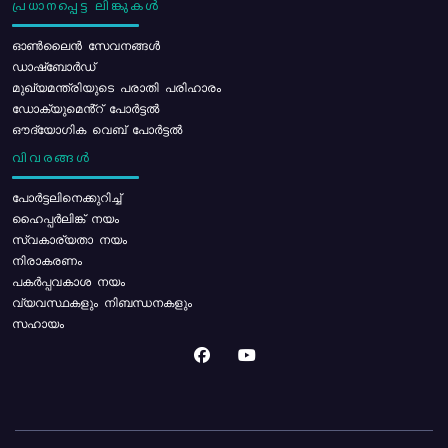
പ്രധാനപ്പെട്ട ലിങ്കുകൾ
ഓൺലൈൻ സേവനങ്ങൾ
ഡാഷ്ബോർഡ്
മുഖ്യമന്ത്രിയുടെ പരാതി പരിഹാരം
ഡോക്യുമെൻ്റ് പോർട്ടൽ
ഔദ്യോഗിക വെബ് പോർട്ടൽ
വിവരങ്ങൾ
പോര്‍ട്ടലിനെക്കുറിച്ച്
ഹൈപ്പർലിങ്ക് നയം
സ്വകാര്യതാ നയം
നിരാകരണം
പകർപ്പവകാശ നയം
വ്യവസ്ഥകളും നിബന്ധനകളും
സഹായം