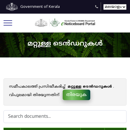
Government of Kerala
മറ്റുള്ള ടെൻഡറുകൾ
സമീപകാലത്ത് പ്രസിദ്ധീകരിച്ച്
മറ്റുള്ള ടെൻഡറുകൾ
.
തിരയുക
വിപുലമായി തിരയുന്നതിന്