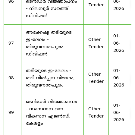
96
ടെൻഡർ വിജ്ഞാപനം
06-
Tender
- നിലമ്പൂർ സൗത്ത്
2026
ഡിവിഷൻ
അക്കേഷ്യ തടിയുടെ
01-
ഇ-ലേലം -
Other
97
06-
തിരുവനന്തപുരം
Tender
2026
ഡിവിഷൻ
തടിയുടെ ഇ-ലേലം -
01-
Other
98
തടി വിൽപ്പന വിഭാഗം,
06-
Tender
തിരുവനന്തപുരം
2026
ടെൻഡർ വിജ്ഞാപനം
01-
- സംസ്ഥാന വന
Other
99
06-
വികസന ഏജൻസി,
Tender
2026
കേരളം