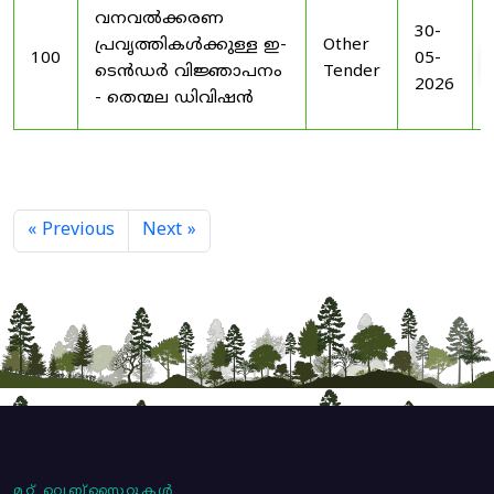
വനവൽക്കരണ
30-
പ്രവൃത്തികൾക്കുള്ള ഇ-
Other
100
05-
ടെൻഡർ വിജ്ഞാപനം
Tender
2026
- തെന്മല ഡിവിഷൻ
« Previous
Next »
മറ്റ് വെബ്സൈറ്റുകൾ