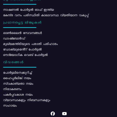
നാഷണൽ പോർട്ടൽ ഓഫ് ഇന്ത്യ
കേന്ദ്ര വനം പരിസ്ഥിതി കാലാവസ്ഥ വ്യതിയാന വകുപ്പ്
പ്രധാനപ്പെട്ട ലിങ്കുകൾ
ഓൺലൈൻ സേവനങ്ങൾ
ഡാഷ്ബോർഡ്
മുഖ്യമന്ത്രിയുടെ പരാതി പരിഹാരം
ഡോക്യുമെൻ്റ് പോർട്ടൽ
ഔദ്യോഗിക വെബ് പോർട്ടൽ
വിവരങ്ങൾ
പോര്‍ട്ടലിനെക്കുറിച്ച്
ഹൈപ്പർലിങ്ക് നയം
സ്വകാര്യതാ നയം
നിരാകരണം
പകർപ്പവകാശ നയം
വ്യവസ്ഥകളും നിബന്ധനകളും
സഹായം