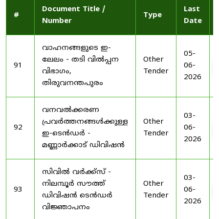
Document Title /
Last
#
Type
Number
Date
വാഹനങ്ങളുടെ ഇ-
05-
ലേലം - തടി വിൽപ്പന
Other
91
06-
വിഭാഗം,
Tender
2026
തിരുവനന്തപുരം
വനവൽക്കരണ
03-
പ്രവർത്തനങ്ങൾക്കുള്ള
Other
92
06-
ഇ-ടെൻഡർ -
Tender
2026
മണ്ണാർക്കാട് ഡിവിഷൻ
സിവിൽ വർക്ക്സ് -
03-
നിലമ്പൂർ സൗത്ത്
Other
93
06-
ഡിവിഷൻ ടെൻഡർ
Tender
2026
വിജ്ഞാപനം