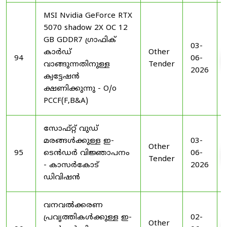
MSI Nvidia GeForce RTX
5070 shadow 2X OC 12
GB GDDR7 ഗ്രാഫിക്
03-
കാർഡ്
Other
94
06-
വാങ്ങുന്നതിനുള്ള
Tender
2026
ക്വട്ടേഷൻ
ക്ഷണിക്കുന്നു - O/o
PCCF(F,B&A)
സോഫ്റ്റ് വുഡ്
മരങ്ങൾക്കുള്ള ഇ-
03-
Other
95
ടെൻഡർ വിജ്ഞാപനം
06-
Tender
- കാസർകോട്
2026
ഡിവിഷൻ
വനവൽക്കരണ
പ്രവൃത്തികൾക്കുള്ള ഇ-
02-
Other