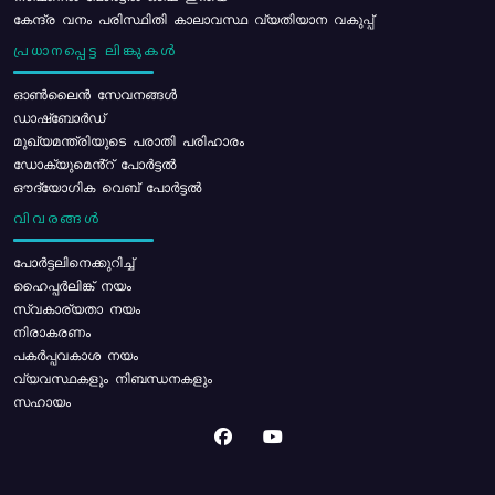
കേന്ദ്ര വനം പരിസ്ഥിതി കാലാവസ്ഥ വ്യതിയാന വകുപ്പ്
പ്രധാനപ്പെട്ട ലിങ്കുകൾ
ഓൺലൈൻ സേവനങ്ങൾ
ഡാഷ്ബോർഡ്
മുഖ്യമന്ത്രിയുടെ പരാതി പരിഹാരം
ഡോക്യുമെൻ്റ് പോർട്ടൽ
ഔദ്യോഗിക വെബ് പോർട്ടൽ
വിവരങ്ങൾ
പോര്‍ട്ടലിനെക്കുറിച്ച്
ഹൈപ്പർലിങ്ക് നയം
സ്വകാര്യതാ നയം
നിരാകരണം
പകർപ്പവകാശ നയം
വ്യവസ്ഥകളും നിബന്ധനകളും
സഹായം