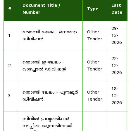
Document Title /
Last
#
Type
Number
Date
29-
തോണ്ടി ലേലം - നെന്മാറ
Other
1
12-
ഡിവിഷൻ
Tender
2026
22-
തൊണ്ടി ഇ-ലേലം -
Other
2
12-
വാഴച്ചാൽ ഡിവിഷൻ
Tender
2026
18-
തൊണ്ടി ലേലം - പുനലൂർ
Other
3
12-
ഡിവിഷൻ
Tender
2026
സിവിൽ പ്രവൃത്തികൾ
നടപ്പിലാക്കുന്നതിനായി