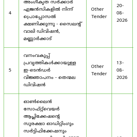
അംഗീകൃത സർക്കാർ
20-
ഏജൻസികളിൽ നിന്ന്
Other
4
08-
പ്രൊപ്പോസൽ
Tender
2026
ക്ഷണിക്കുന്നു - സൈലന്റ്
വാലി ഡിവിഷൻ,
മണ്ണാർക്കാട്
വനംവകുപ്പ്
പ്രവൃത്തികൾക്കായുള്ള
13-
Other
5
ഇ-ടെൻഡർ
08-
Tender
വിജ്ഞാപനം - തെന്മല
2026
ഡിവിഷൻ
ഓൺലൈൻ
സോഫ്റ്റ്‌വെയർ
ആപ്ലിക്കേഷന്റെ
സുരക്ഷാ ഓഡിറ്റിംഗും
സർട്ടിഫിക്കേഷനും