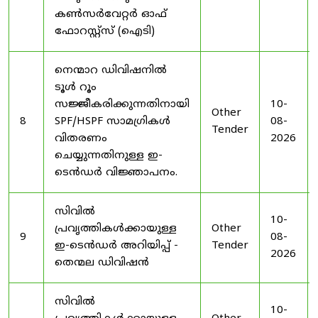
കൺസർവേറ്റർ ഓഫ്
ഫോറസ്റ്റ്സ് (ഐടി)
നെന്മാറ ഡിവിഷനിൽ
ടൂൾ റൂം
സജ്ജീകരിക്കുന്നതിനായി
10-
Other
8
SPF/HSPF സാമഗ്രികൾ
08-
Tender
വിതരണം
2026
ചെയ്യുന്നതിനുള്ള ഇ-
ടെൻഡർ വിജ്ഞാപനം.
സിവിൽ
10-
പ്രവൃത്തികൾക്കായുള്ള
Other
9
08-
ഇ-ടെൻഡർ അറിയിപ്പ് -
Tender
2026
തെന്മല ഡിവിഷൻ
സിവിൽ
10-