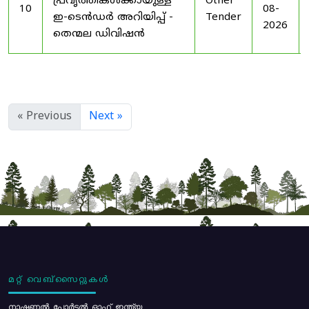
പ്രവൃത്തികൾക്കായുള്ള
Other
10
08-
ഇ-ടെൻഡർ അറിയിപ്പ് -
Tender
2026
തെന്മല ഡിവിഷൻ
« Previous
Next »
മറ്റ് വെബ്സൈറ്റുകൾ
നാഷണൽ പോർട്ടൽ ഓഫ് ഇന്ത്യ