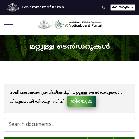
Government of Kerala
മറ്റുള്ള ടെൻഡറുകൾ
സമീപകാലത്ത് പ്രസിദ്ധീകരിച്ച്
മറ്റുള്ള ടെൻഡറുകൾ
.
തിരയുക
വിപുലമായി തിരയുന്നതിന്