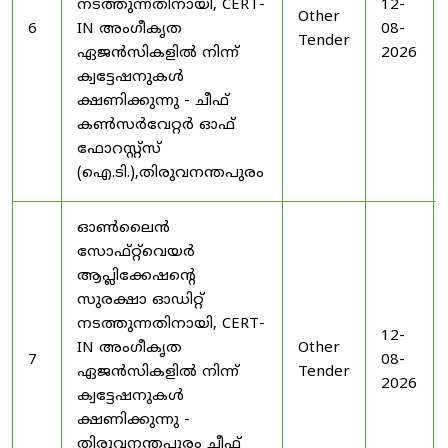
നടത്തുന്നതിനായി, CERT-
12-
Other
6
IN അംഗീകൃത
08-
Tender
ഏജൻസികളിൽ നിന്ന്
2026
ക്വട്ടേഷനുകൾ
ക്ഷണിക്കുന്നു - ചീഫ്
കൺസർവേറ്റർ ഓഫ്
ഫോറസ്റ്റ്സ്
(ഐ.ടി.),തിരുവനന്തപുരം
ഓൺലൈൻ
സോഫ്റ്റ്‌വെയർ
ആപ്ലിക്കേഷന്റെ
സുരക്ഷാ ഓഡിറ്റ്
നടത്തുന്നതിനായി, CERT-
12-
IN അംഗീകൃത
Other
7
08-
ഏജൻസികളിൽ നിന്ന്
Tender
2026
ക്വട്ടേഷനുകൾ
ക്ഷണിക്കുന്നു -
തിരുവനന്തപുരം ചീഫ്