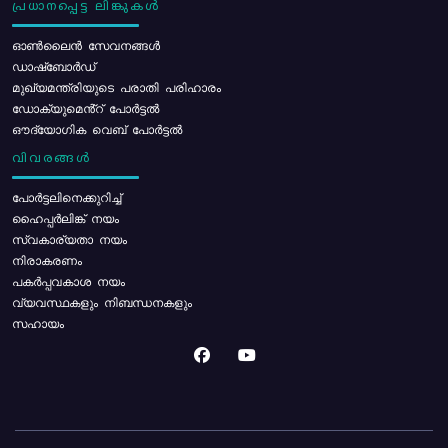
പ്രധാനപ്പെട്ട ലിങ്കുകൾ
ഓൺലൈൻ സേവനങ്ങൾ
ഡാഷ്ബോർഡ്
മുഖ്യമന്ത്രിയുടെ പരാതി പരിഹാരം
ഡോക്യുമെൻ്റ് പോർട്ടൽ
ഔദ്യോഗിക വെബ് പോർട്ടൽ
വിവരങ്ങൾ
പോര്‍ട്ടലിനെക്കുറിച്ച്
ഹൈപ്പർലിങ്ക് നയം
സ്വകാര്യതാ നയം
നിരാകരണം
പകർപ്പവകാശ നയം
വ്യവസ്ഥകളും നിബന്ധനകളും
സഹായം