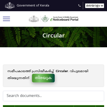
Government of Kerala
Circular
സമീപകാലത്ത് പ്രസിദ്ധീകരിച്ച്
Circular
. വിപുലമായി
തിരയുക
തിരയുന്നതിന്