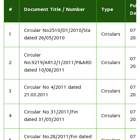
Publ
#
Document Title / Number
Type
Dat
Circular No2510/D1/2010/Sta
07-1
1
Circulars
dated 26/05/2010
202
Circular
07-1
2
No.9219/AR12/1/2011/P&ARD
Circulars
202
dated 10/08/2011
Circular No 4/2011 dated
07-1
3
Circulars
21.03.2011
202
Circular No 31/2011/Fin
07-1
4
Circulars
dated 31/05/2011
202
Circular No.28/2011/Fin dated
07-1