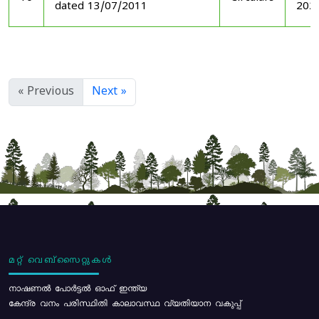
dated 13/07/2011
202
« Previous
Next »
മറ്റ് വെബ്സൈറ്റുകൾ
നാഷണൽ പോർട്ടൽ ഓഫ് ഇന്ത്യ
കേന്ദ്ര വനം പരിസ്ഥിതി കാലാവസ്ഥ വ്യതിയാന വകുപ്പ്