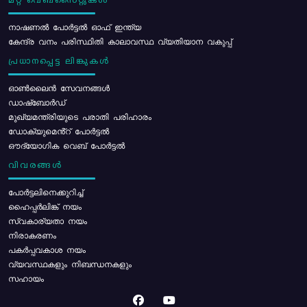
മറ്റ് വെബ്സൈറ്റുകൾ
നാഷണൽ പോർട്ടൽ ഓഫ് ഇന്ത്യ
കേന്ദ്ര വനം പരിസ്ഥിതി കാലാവസ്ഥ വ്യതിയാന വകുപ്പ്
പ്രധാനപ്പെട്ട ലിങ്കുകൾ
ഓൺലൈൻ സേവനങ്ങൾ
ഡാഷ്ബോർഡ്
മുഖ്യമന്ത്രിയുടെ പരാതി പരിഹാരം
ഡോക്യുമെൻ്റ് പോർട്ടൽ
ഔദ്യോഗിക വെബ് പോർട്ടൽ
വിവരങ്ങൾ
പോര്‍ട്ടലിനെക്കുറിച്ച്
ഹൈപ്പർലിങ്ക് നയം
സ്വകാര്യതാ നയം
നിരാകരണം
പകർപ്പവകാശ നയം
വ്യവസ്ഥകളും നിബന്ധനകളും
സഹായം