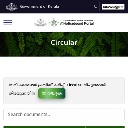
Government of Kerala
Circular
സമീപകാലത്ത് പ്രസിദ്ധീകരിച്ച്
Circular
. വിപുലമായി
തിരയുക
തിരയുന്നതിന്