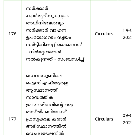
സർക്കാർ
ക്വാർട്ടേഴ്സുകളുടെ
അധിനിവേശവും
സർക്കാർ വാഹന
14-08
176
Circulars
ഉപയോഗവും സ്വയം
2025
സർട്ടിഫിക്കറ്റ് കൈമാറൽ
- നിർദ്ദേശങ്ങൾ
നൽകുന്നത് - സംബന്ധിച്ച്
ഡെറാഡൂണിലെ
ഐസിഎഫ്ആർഇ
ആസ്ഥാനത്ത്
സാമ്പത്തിക
ഉപദേഷ്ടാവിന്റെ ഒരു
തസ്തികയിലേക്ക്
09-09
177
ഹ്രസ്വകാല കരാർ
Circulars
2025
അടിസ്ഥാനത്തിൽ
ഡെപ്യൂട്ടേഷനിൽ