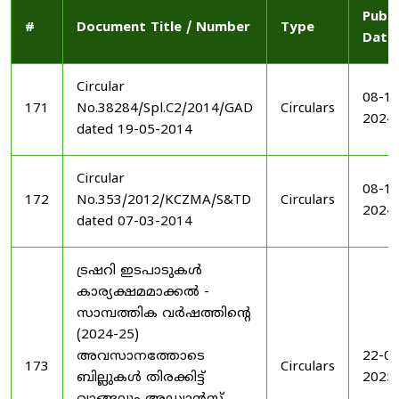
Publi
#
Document Title / Number
Type
Date
Circular
08-11
171
No.38284/Spl.C2/2014/GAD
Circulars
2024
dated 19-05-2014
Circular
08-11
172
No.353/2012/KCZMA/S&TD
Circulars
2024
dated 07-03-2014
ട്രഷറി ഇടപാടുകൾ
കാര്യക്ഷമമാക്കൽ -
സാമ്പത്തിക വർഷത്തിന്റെ
(2024-25)
അവസാനത്തോടെ
22-03
173
Circulars
ബില്ലുകൾ തിരക്കിട്ട്
2025