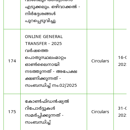
വാങ്ങലും അഡ്വാൻസ്
എടുക്കലും. ഒഴിവാക്കൽ -
നിർദ്ദേശങ്ങൾ
പുറപ്പെടുവിച്ചു.
ONLINE GENERAL
TRANSFER - 2025
വർഷത്തെ
പൊതുസ്ഥലംമാറ്റം
16-04
174
Circulars
ഓൺലൈനായി
2025
നടത്തുന്നത് - അപേക്ഷ
ക്ഷണിക്കുന്നത് -
സംബന്ധിച്ച് നം.02/2025
കോൺഫിഡൻഷ്യൽ
റിപോർട്ടുകൾ
31-05
175
Circulars
സമർപ്പിക്കുന്നത് -
2025
സംബന്ധിച്ച്