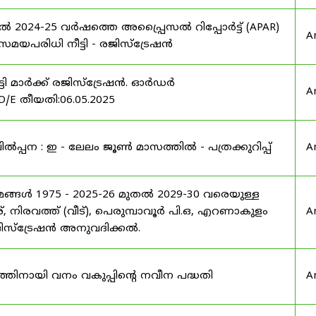
ൽ 2024-25 വർഷത്തെ അപ്പ്രൈസൽ റിപ്പോർട്ട് (APAR)
A
പരിധി നീട്ടി - രജിസ്ട്രേഷൻ
്ടി മാർക്ക് രജിസ്ട്രേഷൻ. ഓർഡർ
A
/E തീയതി:06.05.2025
പന : ഇ - ലേലം ജൂൺ മാസത്തിൽ - പത്രക്കുറിപ്പ്
A
യമങ്ങൾ 1975 - 2025-26 മുതൽ 2029-30 വരെയുള്ള
്, നിരവത്ത് (വീട്), പെരുമ്പാവൂർ പി.ഒ, എറണാകുളം
A
 രജിസ്ട്രേഷൻ അനുവദിക്കൽ.
നത്തിനായി വനം വകുപ്പിന്റെ നവീന പദ്ധതി
A