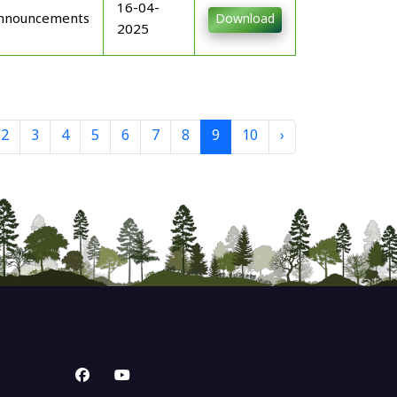
16-04-
nnouncements
Download
2025
2
3
4
5
6
7
8
9
10
›