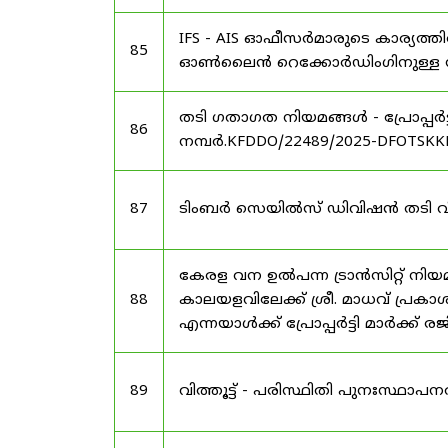
IFS - AIS ഓഫീസർമാരുടെ കാര്യത്തി
85
ഓൺലൈൻ റെക്കോർഡിംഗിനുള്ള സമയ
തടി ഗതാഗത നിയമങ്ങൾ - പ്രോപ്പർട
86
നമ്പർ.KFDDO/22489/2025-DFOTSKKD
87
ടിംബർ സെയിൽസ് ഡിവിഷൻ തടി വിൽപ്
കേരള വന ഉൽ‌പന്ന ട്രാൻസിറ്റ് നി
88
കാലയളവിലേക്ക് ശ്രീ. മാധവ് പ്രകാശ
എന്നയാൾക്ക് പ്രോപ്പർട്ടി മാർക്ക്
89
വിത്തൂട്ട് - പരിസ്ഥിതി പുനഃസ്ഥാപ