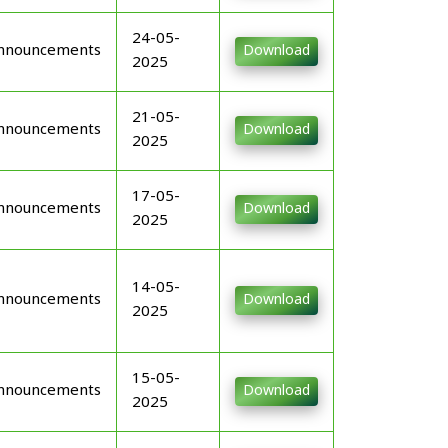
24-05-
nnouncements
Download
2025
21-05-
nnouncements
Download
2025
17-05-
nnouncements
Download
2025
14-05-
nnouncements
Download
2025
15-05-
nnouncements
Download
2025