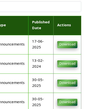
Published
ype
Actions
Date
17-06-
nnouncements
Download
2025
13-02-
nnouncements
Download
2024
30-05-
nnouncements
Download
2025
30-05-
nnouncements
Download
2025