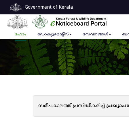
Government of Kerala
ഹോം
ഡോക്യുമെൻ്റ്സ്
സേവനങ്ങൾ
ബന
സമീപകാലത്ത് പ്രസിദ്ധീകരിച്ച്
പ്രഖ്യാ