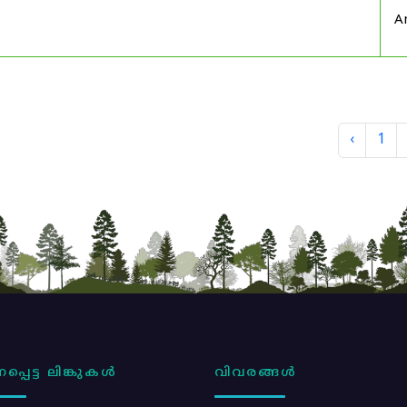
A
‹
1
പ്പെട്ട ലിങ്കുകൾ
വിവരങ്ങൾ