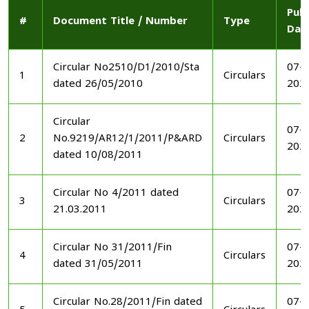
Publ
#
Document Title / Number
Type
Dat
Circular No2510/D1/2010/Sta
07-1
1
Circulars
dated 26/05/2010
202
Circular
07-1
2
No.9219/AR12/1/2011/P&ARD
Circulars
202
dated 10/08/2011
Circular No 4/2011 dated
07-1
3
Circulars
21.03.2011
202
Circular No 31/2011/Fin
07-1
4
Circulars
dated 31/05/2011
202
Circular No.28/2011/Fin dated
07-1