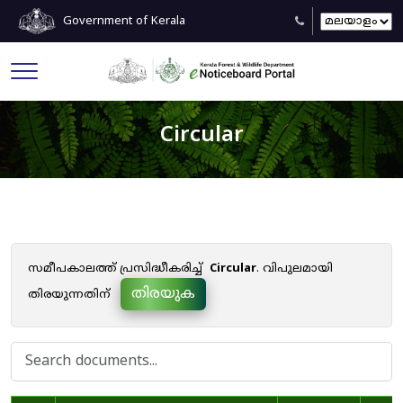
Government of Kerala
Circular
സമീപകാലത്ത് പ്രസിദ്ധീകരിച്ച്
Circular
. വിപുലമായി
തിരയുക
തിരയുന്നതിന്