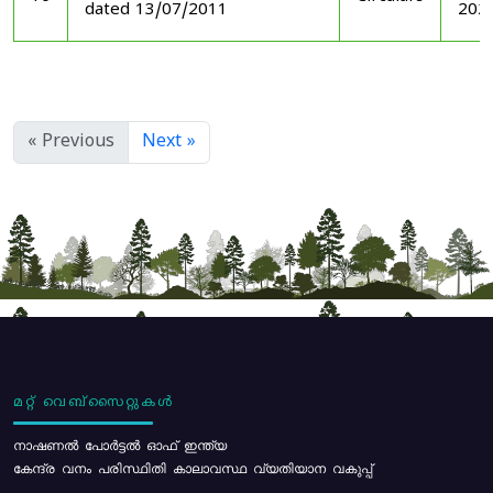
dated 13/07/2011
202
« Previous
Next »
മറ്റ് വെബ്സൈറ്റുകൾ
നാഷണൽ പോർട്ടൽ ഓഫ് ഇന്ത്യ
കേന്ദ്ര വനം പരിസ്ഥിതി കാലാവസ്ഥ വ്യതിയാന വകുപ്പ്