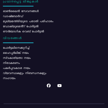
പ്രധാനപ്പെട്ട ലിങ്കുകൾ
ഓൺലൈൻ സേവനങ്ങൾ
ഡാഷ്ബോർഡ്
മുഖ്യമന്ത്രിയുടെ പരാതി പരിഹാരം
ഡോക്യുമെൻ്റ് പോർട്ടൽ
ഔദ്യോഗിക വെബ് പോർട്ടൽ
വിവരങ്ങൾ
പോര്‍ട്ടലിനെക്കുറിച്ച്
ഹൈപ്പർലിങ്ക് നയം
സ്വകാര്യതാ നയം
നിരാകരണം
പകർപ്പവകാശ നയം
വ്യവസ്ഥകളും നിബന്ധനകളും
സഹായം