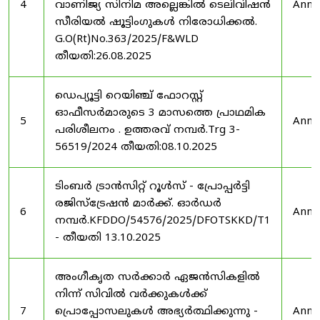
4
വാണിജ്യ സിനിമ അല്ലെങ്കിൽ ടെലിവിഷൻ
Anno
സീരിയൽ ഷൂട്ടിംഗുകൾ നിരോധിക്കൽ.
G.O(Rt)No.363/2025/F&WLD
തീയതി:26.08.2025
ഡെപ്യൂട്ടി റെയിഞ്ച് ഫോറസ്റ്റ്
ഓഫീസർമാരുടെ 3 മാസത്തെ പ്രാഥമിക
5
Anno
പരിശീലനം . ഉത്തരവ് നമ്പർ.Trg 3-
56519/2024 തീയതി:08.10.2025
ടിംബർ ട്രാൻസിറ്റ് റൂൾസ് - പ്രോപ്പർട്ടി
രജിസ്ട്രേഷൻ മാർക്ക്. ഓർഡർ
6
Anno
നമ്പർ.KFDDO/54576/2025/DFOTSKKD/T1
- തീയതി 13.10.2025
അംഗീകൃത സർക്കാർ ഏജൻസികളിൽ
നിന്ന് സിവിൽ വർക്കുകൾക്ക്
7
പ്രൊപ്പോസലുകൾ അഭ്യർത്ഥിക്കുന്നു -
Anno