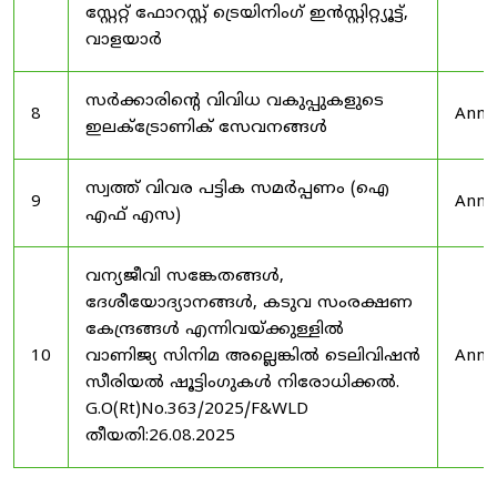
സ്റ്റേറ്റ് ഫോറസ്റ്റ് ട്രെയിനിംഗ് ഇൻസ്റ്റിറ്റ്യൂട്ട്,
വാളയാർ
സർക്കാരിന്റെ വിവിധ വകുപ്പുകളുടെ
8
Anno
ഇലക്ട്രോണിക് സേവനങ്ങൾ
സ്വത്ത് വിവര പട്ടിക സമർപ്പണം (ഐ
9
Anno
എഫ് എസ)
വന്യജീവി സങ്കേതങ്ങൾ,
ദേശീയോദ്യാനങ്ങൾ, കടുവ സംരക്ഷണ
കേന്ദ്രങ്ങൾ എന്നിവയ്ക്കുള്ളിൽ
10
വാണിജ്യ സിനിമ അല്ലെങ്കിൽ ടെലിവിഷൻ
Anno
സീരിയൽ ഷൂട്ടിംഗുകൾ നിരോധിക്കൽ.
G.O(Rt)No.363/2025/F&WLD
തീയതി:26.08.2025