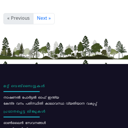
« Previous
Next »
മറ്റ് വെബ്സൈറ്റുകൾ
നാഷണൽ പോർട്ടൽ ഓഫ് ഇന്ത്യ
കേന്ദ്ര വനം പരിസ്ഥിതി കാലാവസ്ഥ വ്യതിയാന വകുപ്പ്
പ്രധാനപ്പെട്ട ലിങ്കുകൾ
ഓൺലൈൻ സേവനങ്ങൾ