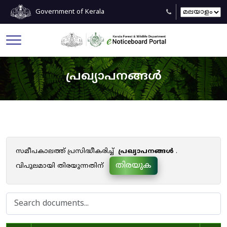
Government of Kerala
പ്രഖ്യാപനങ്ങൾ
സമീപകാലത്ത് പ്രസിദ്ധീകരിച്ച്
പ്രഖ്യാപനങ്ങൾ
.
തിരയുക
വിപുലമായി തിരയുന്നതിന്