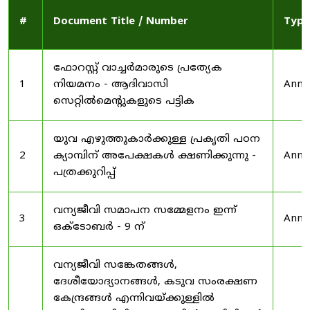
#
Document Title / Number
Type
ഫോറസ്റ്റ് വാച്ചർമാരുടെ പ്രത്യേക
1
നിയമനം - ആദിവാസി
Anno
സെറ്റിൽമെന്റുകളുടെ പട്ടിക
യുവ എഴുത്തുകാർക്കുള്ള പ്രകൃതി പഠന
2
ക്യാമ്പിന് അപേക്ഷകൾ ക്ഷണിക്കുന്നു -
Anno
പത്രക്കുറിപ്പ്
വന്യജീവി സമാപന സമ്മേളനം ഇന്ന്
3
Anno
ഒക്ടോബർ - 9 ന്
വന്യജീവി സങ്കേതങ്ങൾ,
ദേശീയോദ്യാനങ്ങൾ, കടുവ സംരക്ഷണ
കേന്ദ്രങ്ങൾ എന്നിവയ്ക്കുള്ളിൽ