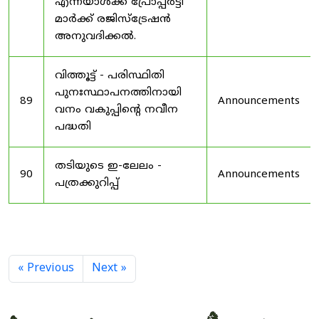
എന്നയാൾക്ക് പ്രോപ്പർട്ടി
മാർക്ക് രജിസ്ട്രേഷൻ
അനുവദിക്കൽ.
വിത്തൂട്ട് - പരിസ്ഥിതി
പുനഃസ്ഥാപനത്തിനായി
89
Announcements
വനം വകുപ്പിന്റെ നവീന
പദ്ധതി
തടിയുടെ ഇ-ലേലം -
90
Announcements
പത്രക്കുറിപ്പ്
« Previous
Next »