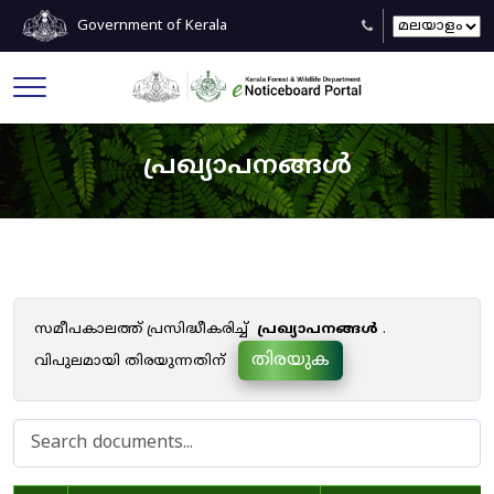
Government of Kerala
പ്രഖ്യാപനങ്ങൾ
സമീപകാലത്ത് പ്രസിദ്ധീകരിച്ച്
പ്രഖ്യാപനങ്ങൾ
.
തിരയുക
വിപുലമായി തിരയുന്നതിന്