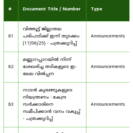
#
Document Title / Number
Type
വിത്തൂട്ട് ജില്ലാതല
81
പരിപാടിക്ക് ഇന്ന് തുടക്കം
Announcements
(17/06/25) - പത്രക്കുറിപ്പ്
മണ്ണാറപ്പാറയിൽ നിന്ന്
82
ശേഖരിച്ച തടികളുടെ ഇ-
Announcements
ലേല വിൽപ്പന
നാടൻ കുരങ്ങുകളുടെ
നിയന്ത്രണം : കേന്ദ്ര
83
സർക്കാരിനെ
Announcements
സമീപിക്കാൻ വനം വകുപ്പ്
- പത്രക്കുറിപ്പ്