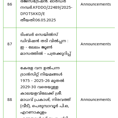
രജിസ്ട്രേഷൻ. ഓർഡർ
86
Announcements
നമ്പർ.KFDDO/22489/2025-
DFOTSKKD/E
തീയതി:06.05.2025
ടിംബർ സെയിൽസ്
ഡിവിഷൻ തടി വിൽപ്പന :
87
Announcements
ഇ - ലേലം ജൂൺ
മാസത്തിൽ - പത്രക്കുറിപ്പ്
കേരള വന ഉൽ‌പന്ന
ട്രാൻസിറ്റ് നിയമങ്ങൾ
1975 - 2025-26 മുതൽ
2029-30 വരെയുള്ള
കാലയളവിലേക്ക് ശ്രീ.
88
മാധവ് പ്രകാശ്, നിരവത്ത്
Announcements
(വീട്), പെരുമ്പാവൂർ പി.ഒ,
എറണാകുളം