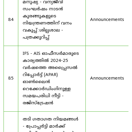
മനുഷ്യ - വന്യജീവി
സംഘർഷം നാടൻ
കുരങ്ങുകളുടെ
84
Announcements
നിയന്ത്രണത്തിന് വനം
വകുപ്പ് :ശില്പശാല -
പത്രക്കുറിപ്പ്
IFS - AIS ഓഫീസർമാരുടെ
കാര്യത്തിൽ 2024-25
വർഷത്തെ അപ്പ്രൈസൽ
റിപ്പോർട്ട് (APAR)
85
Announcements
ഓൺലൈൻ
റെക്കോർഡിംഗിനുള്ള
സമയപരിധി നീട്ടി -
രജിസ്ട്രേഷൻ
തടി ഗതാഗത നിയമങ്ങൾ
- പ്രോപ്പർട്ടി മാർക്ക്