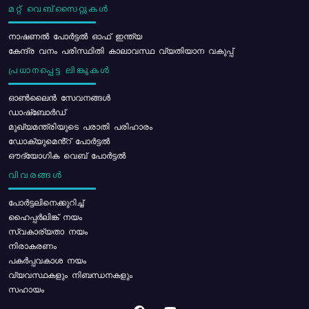
മറ്റ് വെബ്സൈറ്റുകൾ
നാഷണൽ പോർട്ടൽ ഓഫ് ഇന്ത്യ
കേന്ദ്ര വനം പരിസ്ഥിതി കാലാവസ്ഥ വ്യതിയാന വകുപ്പ്
പ്രധാനപ്പെട്ട ലിങ്കുകൾ
ഓൺലൈൻ സേവനങ്ങൾ
ഡാഷ്ബോർഡ്
മുഖ്യമന്ത്രിയുടെ പരാതി പരിഹാരം
ഡോക്യുമെൻ്റ് പോർട്ടൽ
ഔദ്യോഗിക വെബ് പോർട്ടൽ
വിവരങ്ങൾ
പോര്‍ട്ടലിനെക്കുറിച്ച്
ഹൈപ്പർലിങ്ക് നയം
സ്വകാര്യതാ നയം
നിരാകരണം
പകർപ്പവകാശ നയം
വ്യവസ്ഥകളും നിബന്ധനകളും
സഹായം