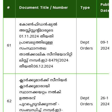
Publi
#
Document Title / Number
Type
Date
കോൺഫിഡൻഷ്യൽ
അസ്സിസ്റ്റന്റ്മാരുടെ
01.11.2024 തീയതി
പ്രാബല്യത്തിലുള്ള
Dept
09-12
61
സംസ്ഥാനതല
Orders
2024
താൽക്കാലിക സീനിയോറിറ്റി
ലിസ്റ്റ് നമ്പർ.ഇ2-8479/2024
തീയതി:06.12.2024
ക്ലാർക്കുമാർക്ക് സീനിയർ
ക്ലാർക്കുമാരായി
സ്ഥാനക്കയറ്റം നൽകി
ഉത്തരവ്
Dept
26-11
62
പുറപ്പെടുവിക്കുന്നത് -
Orders
2024
സംബന്ധിച്ച് .നമ്പർ.ഇ3-