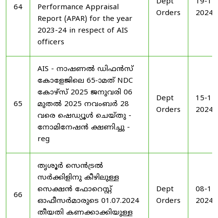
Dept
19-11
64
Performance Appraisal
Orders
2024
Report (APAR) for the year
2023-24 in respect of AIS
officers
AIS - നാഷണൽ ഡിഫൻസ്
കോളേജിലെ 65-ാമത് NDC
കോഴ്‌സ് 2025 ജനുവരി 06
Dept
15-11
65
മുതൽ 2025 നവംബർ 28
Orders
2024
വരെ ഷെഡ്യൂൾ ചെയ്‌തു -
നോമിനേഷൻ ക്ഷണിച്ചു -
reg
തൃശൂർ സെൻട്രൽ
സർക്കിളിനു കീഴിലുള്ള
സെക്ഷൻ ഫോറെസ്റ്റ്
Dept
08-11
66
ഓഫീസർമാരുടെ 01.07.2024
Orders
2024
തീയതി കണക്കാക്കിയുള്ള