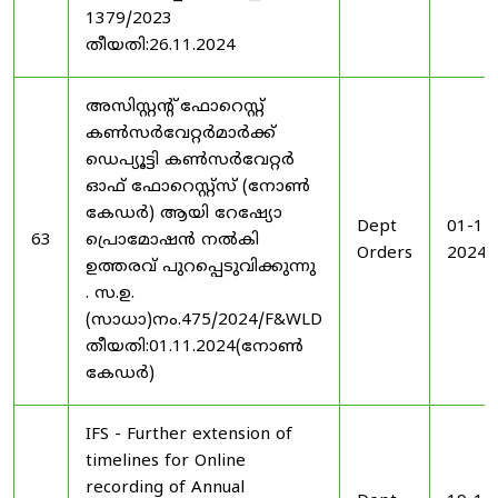
1379/2023
തീയതി:26.11.2024
അസിസ്റ്റന്റ് ഫോറെസ്റ്റ്
കൺസർവേറ്റർമാർക്ക്
ഡെപ്യൂട്ടി കൺസർവേറ്റർ
ഓഫ് ഫോറെസ്റ്റ്സ് (നോൺ
കേഡർ) ആയി റേഷ്യോ
Dept
01-11
63
പ്രൊമോഷൻ നൽകി
Orders
2024
ഉത്തരവ് പുറപ്പെടുവിക്കുന്നു
. സ.ഉ.
(സാധാ)നം.475/2024/F&WLD
തീയതി:01.11.2024(നോൺ
കേഡർ)
IFS - Further extension of
timelines for Online
recording of Annual