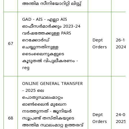
അന്തിമ സീനിയോറിറ്റി ലിസ്റ്റ്
GAD - AIS - എല്ലാ AIS
ഓഫീസർമാർക്കും 2023-24
വർഷത്തേക്കുള്ള PARS
റെക്കോർഡ്
Dept
26-10
67
ചെയ്യുന്നതിനുള്ള
Orders
2024
ടൈംലൈനുകളുടെ
കൂടുതൽ വിപുലീകരണം -
reg
ONLINE GENERAL TRANSFER
- 2025 ലെ
പൊതുസ്ഥലംമാറ്റം
ഓൺലൈൻ മുഖേന
നടത്തുന്നത് - ജൂനിയർ
Dept
24-06
68
സൂപ്രണ്ട് തസ്തികയുടെ
Orders
2025
അന്തിമ സ്ഥലംമാറ്റ ഉത്തരവ്