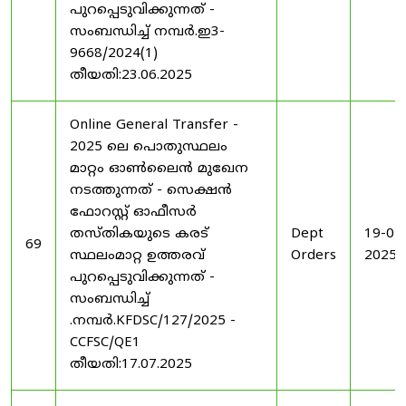
പുറപ്പെടുവിക്കുന്നത് -
സംബന്ധിച്ച് നമ്പർ.ഇ3-
9668/2024(1)
തീയതി:23.06.2025
Online General Transfer -
2025 ലെ പൊതുസ്ഥലം
മാറ്റം ഓൺലൈൻ മുഖേന
നടത്തുന്നത് - സെക്ഷൻ
ഫോറസ്റ്റ് ഓഫീസർ
തസ്തികയുടെ കരട്
Dept
19-07
69
സ്ഥലംമാറ്റ ഉത്തരവ്
Orders
2025
പുറപ്പെടുവിക്കുന്നത് -
സംബന്ധിച്ച്
.നമ്പർ.KFDSC/127/2025 -
CCFSC/QE1
തീയതി:17.07.2025