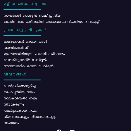
മറ്റ് വെബ്സൈറ്റുകൾ
നാഷണൽ പോർട്ടൽ ഓഫ് ഇന്ത്യ
കേന്ദ്ര വനം പരിസ്ഥിതി കാലാവസ്ഥ വ്യതിയാന വകുപ്പ്
പ്രധാനപ്പെട്ട ലിങ്കുകൾ
ഓൺലൈൻ സേവനങ്ങൾ
ഡാഷ്ബോർഡ്
മുഖ്യമന്ത്രിയുടെ പരാതി പരിഹാരം
ഡോക്യുമെൻ്റ് പോർട്ടൽ
ഔദ്യോഗിക വെബ് പോർട്ടൽ
വിവരങ്ങൾ
പോര്‍ട്ടലിനെക്കുറിച്ച്
ഹൈപ്പർലിങ്ക് നയം
സ്വകാര്യതാ നയം
നിരാകരണം
പകർപ്പവകാശ നയം
വ്യവസ്ഥകളും നിബന്ധനകളും
സഹായം