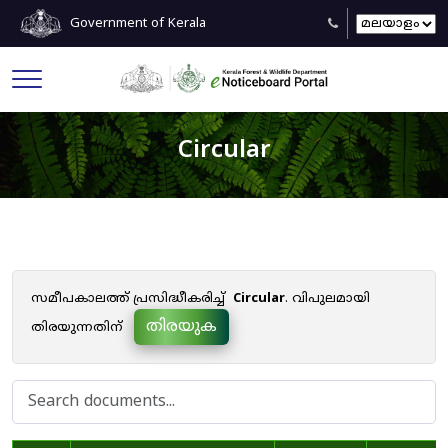
Government of Kerala
Circular
സമീപകാലത്ത് പ്രസിദ്ധീകരിച്ച്
Circular
. വിപുലമായി
തിരയുക
തിരയുന്നതിന്