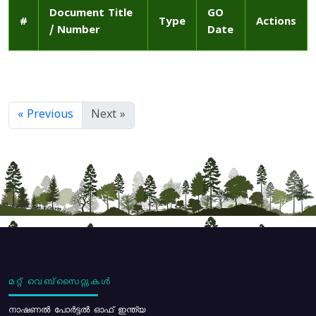
Document Title
GO
#
Type
Actions
/ Number
Date
« Previous
Next »
മറ്റ് വെബ്സൈറ്റുകൾ
നാഷണൽ പോർട്ടൽ ഓഫ് ഇന്ത്യ