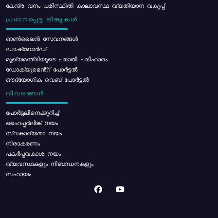
കേന്ദ്ര വനം പരിസ്ഥിതി കാലാവസ്ഥ വ്യതിയാന വകുപ്പ്
പ്രധാനപ്പെട്ട ലിങ്കുകൾ
ഓൺലൈൻ സേവനങ്ങൾ
ഡാഷ്ബോർഡ്
മുഖ്യമന്ത്രിയുടെ പരാതി പരിഹാരം
ഡോക്യുമെൻ്റ് പോർട്ടൽ
ഔദ്യോഗിക വെബ് പോർട്ടൽ
വിവരങ്ങൾ
പോര്‍ട്ടലിനെക്കുറിച്ച്
ഹൈപ്പർലിങ്ക് നയം
സ്വകാര്യതാ നയം
നിരാകരണം
പകർപ്പവകാശ നയം
വ്യവസ്ഥകളും നിബന്ധനകളും
സഹായം