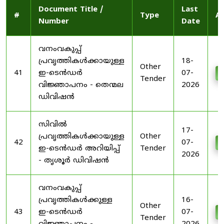
Document Title /
Last
#
Type
Ac
Number
Date
വനംവകുപ്പ്
പ്രവൃത്തികൾക്കായുള്ള
18-
Other
41
ഇ-ടെൻഡർ
07-
D
Tender
വിജ്ഞാപനം - തെന്മല
2026
ഡിവിഷൻ
സിവിൽ
17-
പ്രവൃത്തികൾക്കായുള്ള
Other
42
07-
D
ഇ-ടെൻഡർ അറിയിപ്പ്
Tender
2026
- തൃശൂർ ഡിവിഷൻ
വനംവകുപ്പ്
പ്രവൃത്തികൾക്കുള്ള
16-
Other
43
ഇ-ടെൻഡർ
07-
D
Tender