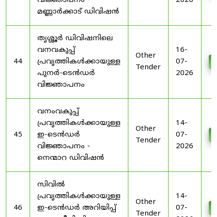
വിജ്ഞാപനം -
2026
മണ്ണാർക്കാട് ഡിവിഷൻ
തൃശ്ശൂർ ഡിവിഷനിലെ
വനവകുപ്പ്
16-
Other
44
പ്രവൃത്തികൾക്കായുള്ള
07-
D
Tender
പുനർ-ടെൻഡർ
2026
വിജ്ഞാപനം
വനംവകുപ്പ്
പ്രവൃത്തികൾക്കായുള്ള
14-
Other
45
ഇ-ടെൻഡർ
07-
D
Tender
വിജ്ഞാപനം -
2026
നെന്മാറ ഡിവിഷൻ
സിവിൽ
പ്രവൃത്തികൾക്കായുള്ള
14-
Other
46
ഇ-ടെൻഡർ അറിയിപ്പ്
07-
D
Tender