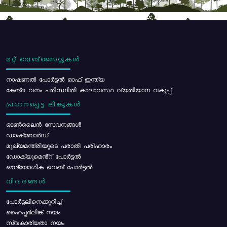
മറ്റ് വെബ്സൈറ്റുകൾ
നാഷണൽ പോർട്ടൽ ഓഫ് ഇന്ത്യ
കേന്ദ്ര വനം പരിസ്ഥിതി കാലാവസ്ഥ വ്യതിയാന വകുപ്പ്
പ്രധാനപ്പെട്ട ലിങ്കുകൾ
ഓൺലൈൻ സേവനങ്ങൾ
ഡാഷ്ബോർഡ്
മുഖ്യമന്ത്രിയുടെ പരാതി പരിഹാരം
ഡോക്യുമെൻ്റ് പോർട്ടൽ
ഔദ്യോഗിക വെബ് പോർട്ടൽ
വിവരങ്ങൾ
പോര്‍ട്ടലിനെക്കുറിച്ച്
ഹൈപ്പർലിങ്ക് നയം
സ്വകാര്യതാ നയം