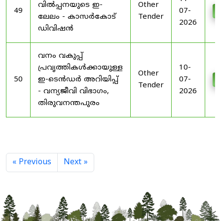
വിൽപ്പനയുടെ ഇ-
Other
49
07-
D
ലേലം - കാസർകോട്
Tender
2026
ഡിവിഷൻ
വനം വകുപ്പ്
പ്രവൃത്തികൾക്കായുള്ള
10-
Other
50
ഇ-ടെൻഡർ അറിയിപ്പ്
07-
D
Tender
- വന്യജീവി വിഭാഗം,
2026
തിരുവനന്തപുരം
« Previous
Next »