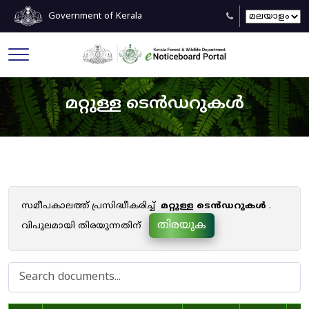
Government of Kerala
മറ്റുള്ള ടെൻഡറുകൾ
സമീപകാലത്ത് പ്രസിദ്ധീകരിച്ച്
മറ്റുള്ള ടെൻഡറുകൾ
.
തിരയുക
വിപുലമായി തിരയുന്നതിന്