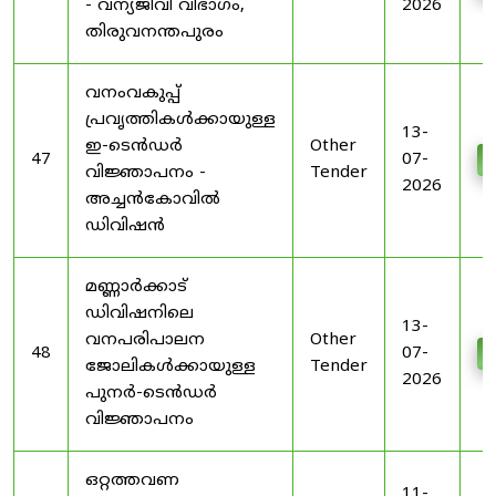
- വന്യജീവി വിഭാഗം,
2026
തിരുവനന്തപുരം
വനംവകുപ്പ്
പ്രവൃത്തികൾക്കായുള്ള
13-
ഇ-ടെൻഡർ
Other
47
07-
D
വിജ്ഞാപനം -
Tender
2026
അച്ചൻകോവിൽ
ഡിവിഷൻ
മണ്ണാർക്കാട്
ഡിവിഷനിലെ
13-
വനപരിപാലന
Other
48
07-
D
ജോലികൾക്കായുള്ള
Tender
2026
പുനർ-ടെൻഡർ
വിജ്ഞാപനം
ഒറ്റത്തവണ
11-