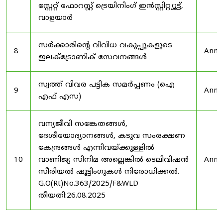
സ്റ്റേറ്റ് ഫോറസ്റ്റ് ട്രെയിനിംഗ് ഇൻസ്റ്റിറ്റ്യൂട്ട്,
വാളയാർ
സർക്കാരിന്റെ വിവിധ വകുപ്പുകളുടെ
8
Anno
ഇലക്ട്രോണിക് സേവനങ്ങൾ
സ്വത്ത് വിവര പട്ടിക സമർപ്പണം (ഐ
9
Anno
എഫ് എസ)
വന്യജീവി സങ്കേതങ്ങൾ,
ദേശീയോദ്യാനങ്ങൾ, കടുവ സംരക്ഷണ
കേന്ദ്രങ്ങൾ എന്നിവയ്ക്കുള്ളിൽ
10
വാണിജ്യ സിനിമ അല്ലെങ്കിൽ ടെലിവിഷൻ
Anno
സീരിയൽ ഷൂട്ടിംഗുകൾ നിരോധിക്കൽ.
G.O(Rt)No.363/2025/F&WLD
തീയതി:26.08.2025