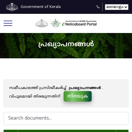
Government of Kerala
പ്രഖ്യാപനങ്ങൾ
സമീപകാലത്ത് പ്രസിദ്ധീകരിച്ച്
പ്രഖ്യാപനങ്ങൾ
.
തിരയുക
വിപുലമായി തിരയുന്നതിന്