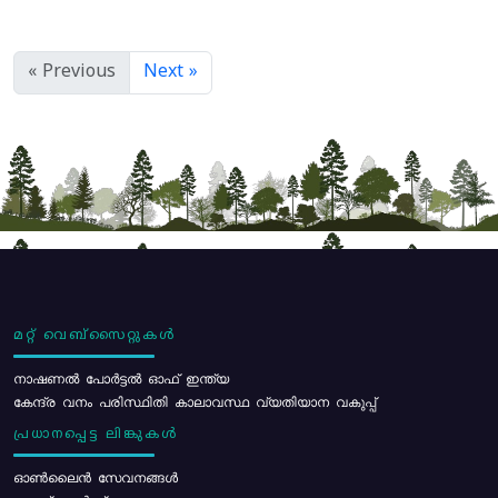
« Previous
Next »
മറ്റ് വെബ്സൈറ്റുകൾ
നാഷണൽ പോർട്ടൽ ഓഫ് ഇന്ത്യ
കേന്ദ്ര വനം പരിസ്ഥിതി കാലാവസ്ഥ വ്യതിയാന വകുപ്പ്
പ്രധാനപ്പെട്ട ലിങ്കുകൾ
ഓൺലൈൻ സേവനങ്ങൾ