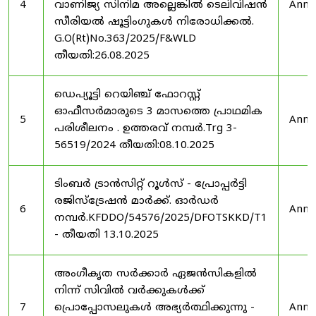
4
വാണിജ്യ സിനിമ അല്ലെങ്കിൽ ടെലിവിഷൻ
Anno
സീരിയൽ ഷൂട്ടിംഗുകൾ നിരോധിക്കൽ.
G.O(Rt)No.363/2025/F&WLD
തീയതി:26.08.2025
ഡെപ്യൂട്ടി റെയിഞ്ച് ഫോറസ്റ്റ്
ഓഫീസർമാരുടെ 3 മാസത്തെ പ്രാഥമിക
5
Anno
പരിശീലനം . ഉത്തരവ് നമ്പർ.Trg 3-
56519/2024 തീയതി:08.10.2025
ടിംബർ ട്രാൻസിറ്റ് റൂൾസ് - പ്രോപ്പർട്ടി
രജിസ്ട്രേഷൻ മാർക്ക്. ഓർഡർ
6
Anno
നമ്പർ.KFDDO/54576/2025/DFOTSKKD/T1
- തീയതി 13.10.2025
അംഗീകൃത സർക്കാർ ഏജൻസികളിൽ
നിന്ന് സിവിൽ വർക്കുകൾക്ക്
7
പ്രൊപ്പോസലുകൾ അഭ്യർത്ഥിക്കുന്നു -
Anno