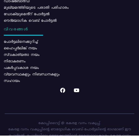
ഡാഷ്ബോർഡ്
മുഖ്യമന്ത്രിയുടെ പരാതി പരിഹാരം
ഡോക്യുമെൻ്റ് പോർട്ടൽ
ഔദ്യോഗിക വെബ് പോർട്ടൽ
വിവരങ്ങൾ
പോര്‍ട്ടലിനെക്കുറിച്ച്
ഹൈപ്പർലിങ്ക് നയം
സ്വകാര്യതാ നയം
നിരാകരണം
പകർപ്പവകാശ നയം
വ്യവസ്ഥകളും നിബന്ധനകളും
സഹായം
കോപ്പിറൈറ്റ് @ കേരള വനം വകുപ്പ്.
കേരള വനം വകുപ്പിന്റെ ഔദ്യോഗിക വെബ്-പോർട്ടലിന്റെ ഭാഗമാണ് ഈ
പോർട്ടൽ. പോർട്ടലിലെ ഉള്ളടക്കത്തിന്റെ ഉടമസ്ഥാവകാശം കേരള വനം