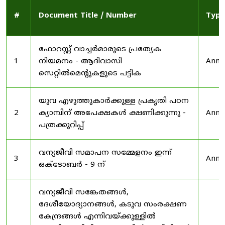
#
Document Title / Number
Type
ഫോറസ്റ്റ് വാച്ചർമാരുടെ പ്രത്യേക
1
നിയമനം - ആദിവാസി
Anno
സെറ്റിൽമെന്റുകളുടെ പട്ടിക
യുവ എഴുത്തുകാർക്കുള്ള പ്രകൃതി പഠന
2
ക്യാമ്പിന് അപേക്ഷകൾ ക്ഷണിക്കുന്നു -
Anno
പത്രക്കുറിപ്പ്
വന്യജീവി സമാപന സമ്മേളനം ഇന്ന്
3
Anno
ഒക്ടോബർ - 9 ന്
വന്യജീവി സങ്കേതങ്ങൾ,
ദേശീയോദ്യാനങ്ങൾ, കടുവ സംരക്ഷണ
കേന്ദ്രങ്ങൾ എന്നിവയ്ക്കുള്ളിൽ