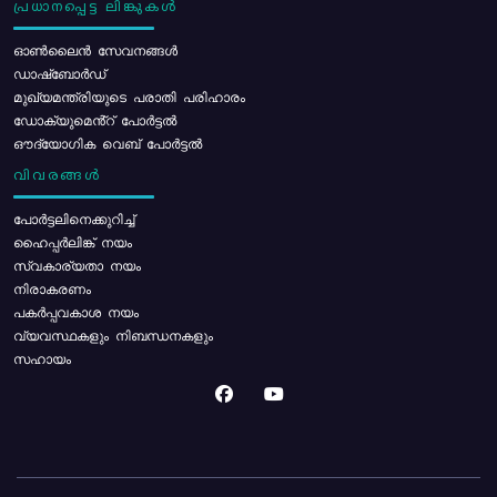
പ്രധാനപ്പെട്ട ലിങ്കുകൾ
ഓൺലൈൻ സേവനങ്ങൾ
ഡാഷ്ബോർഡ്
മുഖ്യമന്ത്രിയുടെ പരാതി പരിഹാരം
ഡോക്യുമെൻ്റ് പോർട്ടൽ
ഔദ്യോഗിക വെബ് പോർട്ടൽ
വിവരങ്ങൾ
പോര്‍ട്ടലിനെക്കുറിച്ച്
ഹൈപ്പർലിങ്ക് നയം
സ്വകാര്യതാ നയം
നിരാകരണം
പകർപ്പവകാശ നയം
വ്യവസ്ഥകളും നിബന്ധനകളും
സഹായം