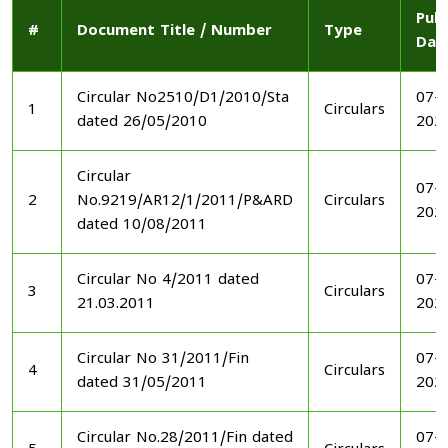
Publ
#
Document Title / Number
Type
Dat
Circular No2510/D1/2010/Sta
07-1
1
Circulars
dated 26/05/2010
202
Circular
07-1
2
No.9219/AR12/1/2011/P&ARD
Circulars
202
dated 10/08/2011
Circular No 4/2011 dated
07-1
3
Circulars
21.03.2011
202
Circular No 31/2011/Fin
07-1
4
Circulars
dated 31/05/2011
202
Circular No.28/2011/Fin dated
07-1