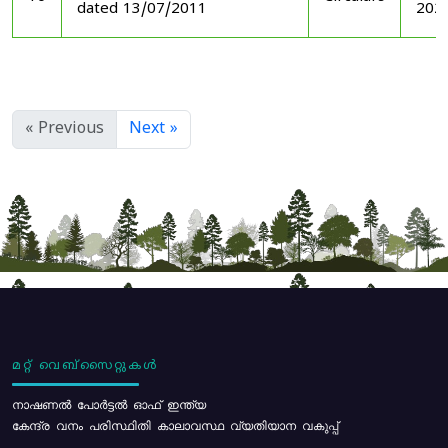
dated 13/07/2011
202
« Previous
Next »
മറ്റ് വെബ്സൈറ്റുകൾ
നാഷണൽ പോർട്ടൽ ഓഫ് ഇന്ത്യ
കേന്ദ്ര വനം പരിസ്ഥിതി കാലാവസ്ഥ വ്യതിയാന വകുപ്പ്