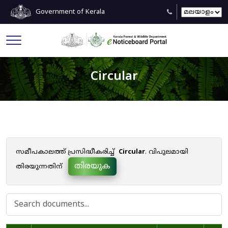
Government of Kerala
Circular
സമീപകാലത്ത് പ്രസിദ്ധീകരിച്ച്
Circular
. വിപുലമായി
തിരയുക
തിരയുന്നതിന്