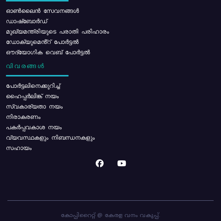
ഓൺലൈൻ സേവനങ്ങൾ
ഡാഷ്ബോർഡ്
മുഖ്യമന്ത്രിയുടെ പരാതി പരിഹാരം
ഡോക്യുമെൻ്റ് പോർട്ടൽ
ഔദ്യോഗിക വെബ് പോർട്ടൽ
വിവരങ്ങൾ
പോര്‍ട്ടലിനെക്കുറിച്ച്
ഹൈപ്പർലിങ്ക് നയം
സ്വകാര്യതാ നയം
നിരാകരണം
പകർപ്പവകാശ നയം
വ്യവസ്ഥകളും നിബന്ധനകളും
സഹായം
കോപ്പിറൈറ്റ് @ കേരള വനം വകുപ്പ്.