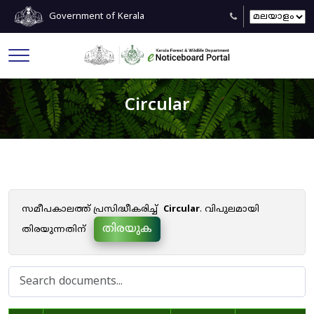
Government of Kerala
Circular
സമീപകാലത്ത് പ്രസിദ്ധീകരിച്ച്
Circular
. വിപുലമായി
തിരയുക
തിരയുന്നതിന്