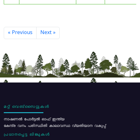
« Previous
Next »
മറ്റ് വെബ്സൈറ്റുകൾ
നാഷണൽ പോർട്ടൽ ഓഫ് ഇന്ത്യ
കേന്ദ്ര വനം പരിസ്ഥിതി കാലാവസ്ഥ വ്യതിയാന വകുപ്പ്
പ്രധാനപ്പെട്ട ലിങ്കുകൾ