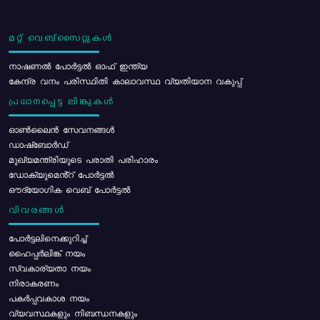
മറ്റ് വെബ്സൈറ്റുകൾ
നാഷണൽ പോർട്ടൽ ഓഫ് ഇന്ത്യ
കേന്ദ്ര വനം പരിസ്ഥിതി കാലാവസ്ഥ വ്യതിയാന വകുപ്പ്
പ്രധാനപ്പെട്ട ലിങ്കുകൾ
ഓൺലൈൻ സേവനങ്ങൾ
ഡാഷ്ബോർഡ്
മുഖ്യമന്ത്രിയുടെ പരാതി പരിഹാരം
ഡോക്യുമെൻ്റ് പോർട്ടൽ
ഔദ്യോഗിക വെബ് പോർട്ടൽ
വിവരങ്ങൾ
പോര്‍ട്ടലിനെക്കുറിച്ച്
ഹൈപ്പർലിങ്ക് നയം
സ്വകാര്യതാ നയം
നിരാകരണം
പകർപ്പവകാശ നയം
വ്യവസ്ഥകളും നിബന്ധനകളും