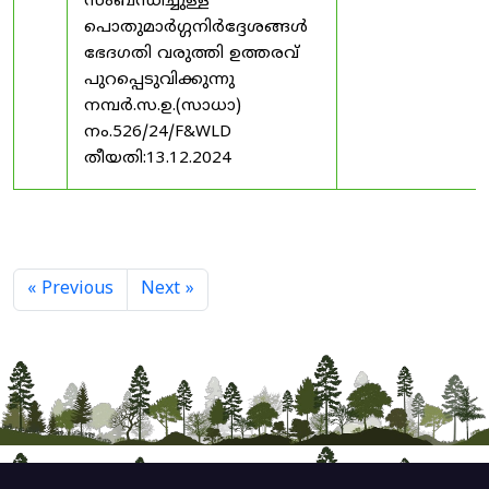
സംബന്ധിച്ചുള്ള
പൊതുമാർഗ്ഗനിർദ്ദേശങ്ങൾ
ഭേദഗതി വരുത്തി ഉത്തരവ്
പുറപ്പെടുവിക്കുന്നു
നമ്പർ.സ.ഉ.(സാധാ)
നം.526/24/F&WLD
തീയതി:13.12.2024
« Previous
Next »