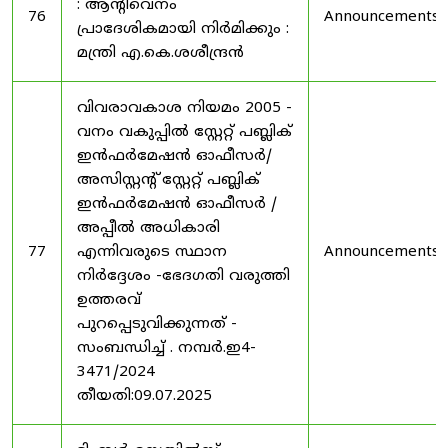
: ആന്റിവെനം
76
Announcements
പ്രാദേശികമായി നിർമിക്കും :
മന്ത്രി എ.കെ.ശശീന്ദ്രൻ
വിവരാവകാശ നിയമം 2005 -
വനം വകുപ്പിൽ സ്റ്റേറ്റ് പബ്ലിക്
ഇൻഫർമേഷൻ ഓഫീസർ/
അസിസ്റ്റന്റ് സ്റ്റേറ്റ് പബ്ലിക്
ഇൻഫർമേഷൻ ഓഫീസർ /
അപ്പീൽ അധികാരി
77
എന്നിവരുടെ സ്ഥാന
Announcements
നിർദ്ദേശം -ഭേദഗതി വരുത്തി
ഉത്തരവ്
പുറപ്പെടുവിക്കുന്നത് -
സംബന്ധിച്ച് . നമ്പർ.ഇ4-
3471/2024
തീയതി:09.07.2025