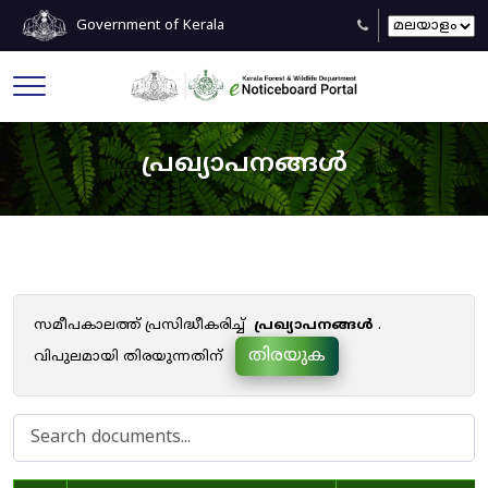
Government of Kerala
പ്രഖ്യാപനങ്ങൾ
സമീപകാലത്ത് പ്രസിദ്ധീകരിച്ച്
പ്രഖ്യാപനങ്ങൾ
.
തിരയുക
വിപുലമായി തിരയുന്നതിന്