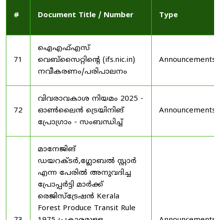
#
Document Title / Number
Type
ഐഎഫ്എസ്
71
വെബ്‌സൈറ്റിന്റെ (ifs.nic.in)
Announcements
നവീകരണം/പരിപാലനം
വിവരാവകാശ നിയമം 2025 -
72
ഓൺലൈൻ ട്രെയിനിങ്
Announcements
പ്രോഗ്രാം - സംബന്ധിച്ച്
മാനേജിങ്
ഡയറക്ടർ,ഗ്ലോബൽ സ്റ്റാർ
എന്ന പേരിൽ അനുവദിച്ച
പ്രോപ്പർട്ടി മാർക്ക്
രെജിസ്ട്രേഷൻ Kerala
Forest Produce Transit Rule