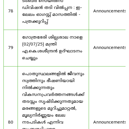
ടിംബർ സെയിൽസ്
ഡിവിഷൻ തടി വിൽപ്പന : ഇ-
78
Announcements
ലേലം ഓഗസ്റ്റ് മാസത്തിൽ -
പത്രക്കുറിപ്പ്
ഗോത്രഭേരി ശില്പശാല നാളെ
(02/07/25) മന്ത്രി
79
Announcements
എ.കെ.ശശീന്ദ്രൻ ഉദ്‌ഘാടനം
ചെയ്യും
പൊതുസ്ഥലങ്ങളിൽ ജീവനും
സ്വത്തിനും ഭീഷണിയായി
നിൽക്കുന്നതും
വികസനപ്രവർത്തനങ്ങൾക്ക്
തടസ്സം സൃഷ്ടിക്കുന്നതുമായ
മരങ്ങളുടെ മുറിച്ചുമാറ്റൽ,
മൂല്യനിർണ്ണയം ലേല
80
നടപടികൾ എന്നിവ
Announcements