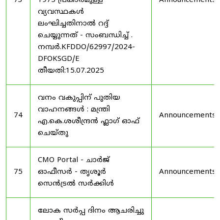
73
1975 പ്രകാരമുള്ള
Announcements
വ്യവസ്ഥകൾ
ലംഘിച്ചതിനാൽ റദ്ദ്
ചെയ്യുന്നത് - സംബന്ധിച്ച് .
നമ്പർ.KFDDO/62997/2024-
DFOKSGD/E
തീയതി:15.07.2025
വനം വകുപ്പിന് പുതിയ
വാഹനങ്ങൾ : മന്ത്രി
74
Announcements
എ.കെ.ശശീന്ദ്രൻ ഫ്ലാഗ് ഓഫ്
ചെയ്തു
CMO Portal - ചാർജ്
75
ഓഫീസർ - തൃശൂർ
Announcements
സെൻട്രൽ സർക്കിൾ
ലോക സർപ്പ ദിനം ആചരിച്ചു