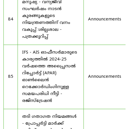
മനുഷ്യ - വന്യജീവി
സംഘർഷം നാടൻ
കുരങ്ങുകളുടെ
84
Announcements
നിയന്ത്രണത്തിന് വനം
വകുപ്പ് :ശില്പശാല -
പത്രക്കുറിപ്പ്
IFS - AIS ഓഫീസർമാരുടെ
കാര്യത്തിൽ 2024-25
വർഷത്തെ അപ്പ്രൈസൽ
റിപ്പോർട്ട് (APAR)
85
Announcements
ഓൺലൈൻ
റെക്കോർഡിംഗിനുള്ള
സമയപരിധി നീട്ടി -
രജിസ്ട്രേഷൻ
തടി ഗതാഗത നിയമങ്ങൾ
- പ്രോപ്പർട്ടി മാർക്ക്