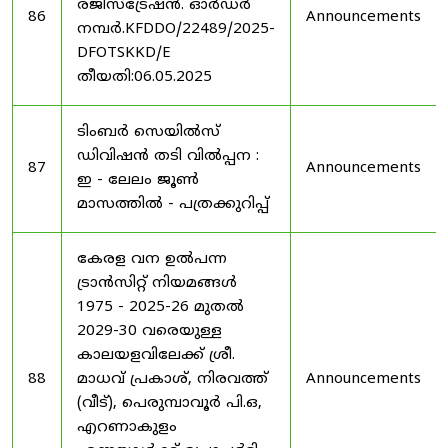
രജിസ്ട്രേഷൻ. ഓർഡർ
86
Announcements
നമ്പർ.KFDDO/22489/2025-
DFOTSKKD/E
തീയതി:06.05.2025
ടിംബർ സെയിൽസ്
ഡിവിഷൻ തടി വിൽപ്പന :
87
Announcements
ഇ - ലേലം ജൂൺ
മാസത്തിൽ - പത്രക്കുറിപ്പ്
കേരള വന ഉൽ‌പന്ന
ട്രാൻസിറ്റ് നിയമങ്ങൾ
1975 - 2025-26 മുതൽ
2029-30 വരെയുള്ള
കാലയളവിലേക്ക് ശ്രീ.
88
മാധവ് പ്രകാശ്, നിരവത്ത്
Announcements
(വീട്), പെരുമ്പാവൂർ പി.ഒ,
എറണാകുളം