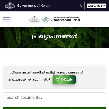
Government of Kerala
പ്രഖ്യാപനങ്ങൾ
സമീപകാലത്ത് പ്രസിദ്ധീകരിച്ച്
പ്രഖ്യാപനങ്ങൾ
.
തിരയുക
വിപുലമായി തിരയുന്നതിന്