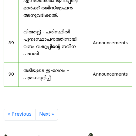
എന്നയാൾക്ക് പ്രോപ്പർട്ടി
മാർക്ക് രജിസ്ട്രേഷൻ
അനുവദിക്കൽ.
വിത്തൂട്ട് - പരിസ്ഥിതി
പുനഃസ്ഥാപനത്തിനായി
89
Announcements
വനം വകുപ്പിന്റെ നവീന
പദ്ധതി
തടിയുടെ ഇ-ലേലം -
90
Announcements
പത്രക്കുറിപ്പ്
« Previous
Next »