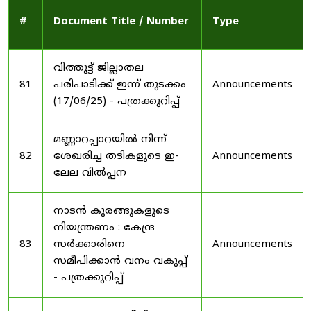
#
Document Title / Number
Type
വിത്തൂട്ട് ജില്ലാതല
81
പരിപാടിക്ക് ഇന്ന് തുടക്കം
Announcements
(17/06/25) - പത്രക്കുറിപ്പ്
മണ്ണാറപ്പാറയിൽ നിന്ന്
82
ശേഖരിച്ച തടികളുടെ ഇ-
Announcements
ലേല വിൽപ്പന
നാടൻ കുരങ്ങുകളുടെ
നിയന്ത്രണം : കേന്ദ്ര
83
സർക്കാരിനെ
Announcements
സമീപിക്കാൻ വനം വകുപ്പ്
- പത്രക്കുറിപ്പ്