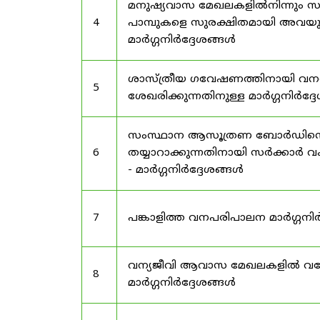
മനുഷ്യവാസ മേഖലകളിൽനിന്നും സർട
4
പാമ്പുകളെ സുരക്ഷിതമായി അവയു
മാർഗ്ഗനിർദ്ദേശങ്ങൾ
ശാസ്ത്രീയ ഗവേഷണത്തിനായി വന
5
ശേഖരിക്കുന്നതിനുള്ള മാർഗ്ഗനിർദ്
സംസ്ഥാന ആസൂത്രണ ബോർഡിൻ്റെ പി
6
തയ്യാറാക്കുന്നതിനായി സർക്കാ
- മാർഗ്ഗനിർദ്ദേശങ്ങൾ
7
പങ്കാളിത്ത വനപരിപാലന മാർഗ്ഗനിർ
വന്യജീവി ആവാസ മേഖലകളിൽ വനേത
8
മാർഗ്ഗനിർദ്ദേശങ്ങൾ