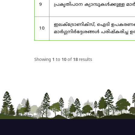
9
പ്രകൃതിപഠന ക്യാമ്പുകൾക്കുള്ള മാർ
ഇലക്‌ട്രോണിക്‌സ്, ഐടി ഉപകരണങ്
10
മാർഗ്ഗനിർദ്ദേശങ്ങൾ പരിഷ്‌കരിച്ച ഉ
Showing
1
to
10
of
18
results