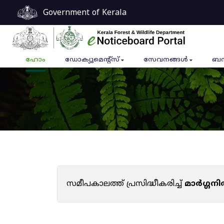
Government of Kerala
ഹോം
ഡോക്യുമെൻ്റ്സ്
സേവനങ്ങൾ
ബന
സമീപകാലത്ത് പ്രസിദ്ധീകരിച്ച്
മാർഗ്ഗനി