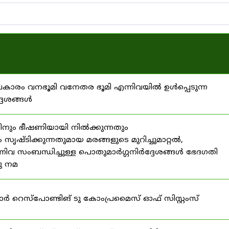
്രകാരം വനഭൂമി വനേതര ഭൂമി എന്നിവയിൽ ഉൾപ്പെടുന്ന
്ദേശങ്ങൾ
ിനും ഭീഷണിയായി നിൽക്കുന്നതും
ൃഷ്ടിക്കുന്നതുമായ മരങ്ങളുടെ മുറിച്ചുമാറ്റൽ,
നിവ സംബന്ധിച്ചുള്ള പൊതുമാർഗ്ഗനിർദ്ദേശങ്ങൾ ഭേദഗതി
നു നമ
ഫോർ റെസ്‌പോണ്ടിങ് ടു കോംപ്രമൈസ് ഓഫ് സിസ്റ്റംസ്