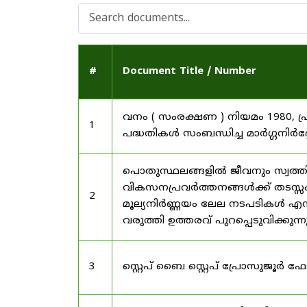
#
Document Title / Number
വനം ( സംരക്ഷണ ) നിയമം 1980, പ
1
പദ്ധതികൾ സംബന്ധിച്ച മാർഗ്ഗനിർദ
പൊതുസ്ഥലങ്ങളിൽ ജീവനും സ്വത്ത
വികസനപ്രവർത്തനങ്ങൾക്ക് തടസ്സം സ
2
മൂല്യനിർണ്ണയം ലേല നടപടികൾ എന്
വരുത്തി ഉത്തരവ് പുറപ്പെടുവിക്കുന്
3
സ്റ്റെപ് ബൈ സ്റ്റെപ് പ്രോസുജൂർ 