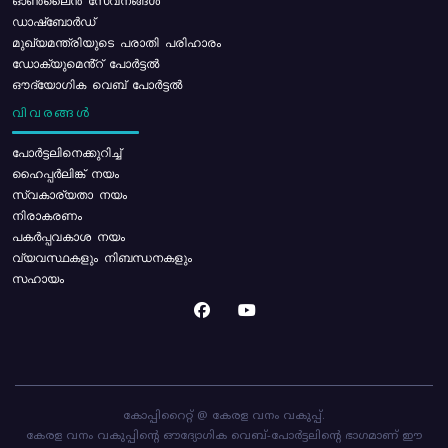
ഓൺലൈൻ സേവനങ്ങൾ
ഡാഷ്ബോർഡ്
മുഖ്യമന്ത്രിയുടെ പരാതി പരിഹാരം
ഡോക്യുമെൻ്റ് പോർട്ടൽ
ഔദ്യോഗിക വെബ് പോർട്ടൽ
വിവരങ്ങൾ
പോര്‍ട്ടലിനെക്കുറിച്ച്
ഹൈപ്പർലിങ്ക് നയം
സ്വകാര്യതാ നയം
നിരാകരണം
പകർപ്പവകാശ നയം
വ്യവസ്ഥകളും നിബന്ധനകളും
സഹായം
കോപ്പിറൈറ്റ് @ കേരള വനം വകുപ്പ്.
കേരള വനം വകുപ്പിന്റെ ഔദ്യോഗിക വെബ്-പോർട്ടലിന്റെ ഭാഗമാണ് ഈ