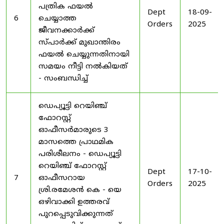
പത്രിക ഫയൽ
Dept
18-09-
6
ചെയ്യാത്ത
Orders
2025
ജീവനക്കാർക്ക്
സ്പാർക്ക് മുഖാന്തിരം
ഫയൽ ചെയ്യുന്നതിനായി
സമയം നീട്ടി നൽകിയത്
- സംബന്ധിച്ച്
ഡെപ്യൂട്ടി റെയിഞ്ച്
ഫോറസ്റ്റ്
ഓഫീസർമാരുടെ 3
മാസത്തെ പ്രാഥമിക
പരിശീലനം - ഡെപ്യൂട്ടി
റെയിഞ്ച് ഫോറസ്റ്റ്
Dept
17-10-
7
ഓഫീസറായ
Orders
2025
ശ്രി.രമേശൻ കെ - യെ
ഒഴിവാക്കി ഉത്തരവ്
പുറപ്പെടുവിക്കുന്നത്