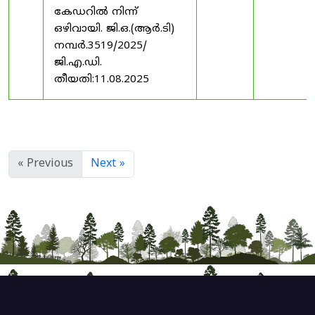
കേഡറിൽ നിന്ന്
ഒഴിവായി. ജി.ഒ.(ആർ.ടി)
നമ്പർ.3519/2025/
ജി.എ.ഡി.
തീയതി:11.08.2025
« Previous
Next »