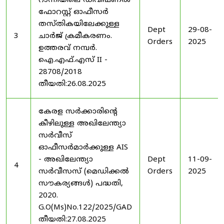
റാന്നിയിലെ ഡിവിഷണൽ
ഫോറസ്റ്റ് ഓഫീസർ
തസ്തികയിലേക്കുള്ള
Dept
29-08-
3
ചാർജ് ക്രമീകരണം.
Orders
2025
ഉത്തരവ് നമ്പർ.
ഐ.എഫ്.എസ് II -
28708/2018
തീയതി:26.08.2025
കേരള സർക്കാരിന്റെ
കീഴിലുള്ള അഖിലേന്ത്യാ
സർവീസ്
ഓഫീസർമാർക്കുള്ള AIS
- അഖിലേന്ത്യാ
Dept
11-09-
4
സർവീസസ് (മെഡിക്കൽ
Orders
2025
സൗകര്യങ്ങൾ) പദ്ധതി,
2020.
G.O(Ms)No.122/2025/GAD
തീയതി:27.08.2025