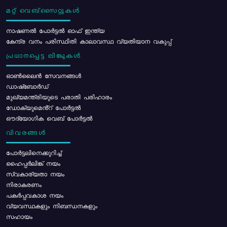
മറ്റ് വെബ്സൈറ്റുകൾ
നാഷണൽ പോർട്ടൽ ഓഫ് ഇന്ത്യ
കേന്ദ്ര വനം പരിസ്ഥിതി കാലാവസ്ഥ വ്യതിയാന വകുപ്പ്
പ്രധാനപ്പെട്ട ലിങ്കുകൾ
ഓൺലൈൻ സേവനങ്ങൾ
ഡാഷ്ബോർഡ്
മുഖ്യമന്ത്രിയുടെ പരാതി പരിഹാരം
ഡോക്യുമെൻ്റ് പോർട്ടൽ
ഔദ്യോഗിക വെബ് പോർട്ടൽ
വിവരങ്ങൾ
പോര്‍ട്ടലിനെക്കുറിച്ച്
ഹൈപ്പർലിങ്ക് നയം
സ്വകാര്യതാ നയം
നിരാകരണം
പകർപ്പവകാശ നയം
വ്യവസ്ഥകളും നിബന്ധനകളും
സഹായം