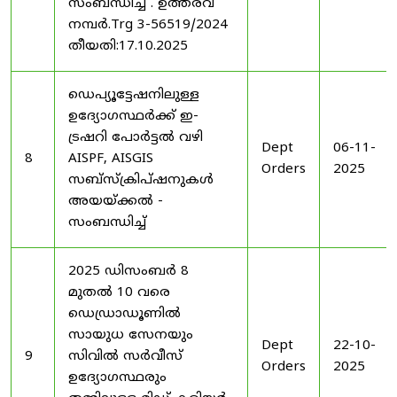
സംബന്ധിച്ച് . ഉത്തരവ്
നമ്പർ.Trg 3-56519/2024
തീയതി:17.10.2025
ഡെപ്യൂട്ടേഷനിലുള്ള
ഉദ്യോഗസ്ഥർക്ക് ഇ-
ട്രഷറി പോർട്ടൽ വഴി
Dept
06-11-
8
AISPF, AISGIS
Orders
2025
സബ്‌സ്‌ക്രിപ്‌ഷനുകൾ
അയയ്ക്കൽ -
സംബന്ധിച്ച്
2025 ഡിസംബർ 8
മുതൽ 10 വരെ
ഡെഡ്രാഡൂണിൽ
സായുധ സേനയും
Dept
22-10-
9
സിവിൽ സർവീസ്
Orders
2025
ഉദ്യോഗസ്ഥരും