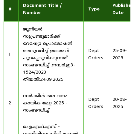
Document Title /
Published
#
Type
Number
Date
ജൂനിയർ
സൂപ്രണ്ടുമാർക്ക്
റേഷ്യോ പ്രൊമോഷൻ
അനുവദിച്ച് ഉത്തരവ്
Dept
25-09-
1
പുറപ്പെടുവിക്കുന്നത് -
Orders
2025
സംബന്ധിച്ച് .നമ്പർ.ഇ3-
1524/2023
തീയതി:24.09.2025
സർക്കിൾ തല വനം
Dept
20-08-
2
കായിക മേള 2025 -
Orders
2025
സംബന്ധിച്ച്
ഐ.എഫ്.എസ് -