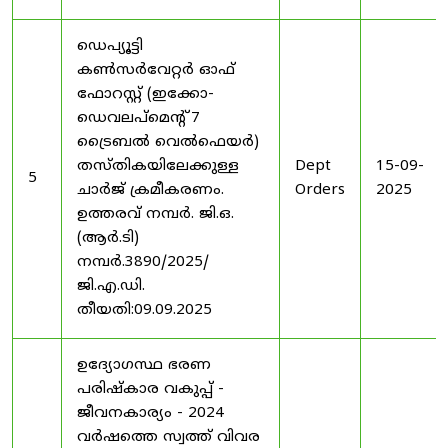
ഡെപ്യൂട്ടി
കൺസർവേറ്റർ ഓഫ്
ഫോറസ്റ്റ് (ഇക്കോ-
ഡെവലപ്മെന്റ് 7
ട്രൈബൽ വെൽഫെയർ)
തസ്തികയിലേക്കുള്ള
Dept
15-09-
5
ചാർജ് ക്രമീകരണം.
Orders
2025
ഉത്തരവ് നമ്പർ. ജി.ഒ.
(ആർ.ടി)
നമ്പർ.3890/2025/
ജി.എ.ഡി.
തീയതി:09.09.2025
ഉദ്യോഗസ്ഥ ഭരണ
പരിഷ്കാര വകുപ്പ് -
ജീവനകാര്യം - 2024
വർഷത്തെ സ്വത്ത് വിവര