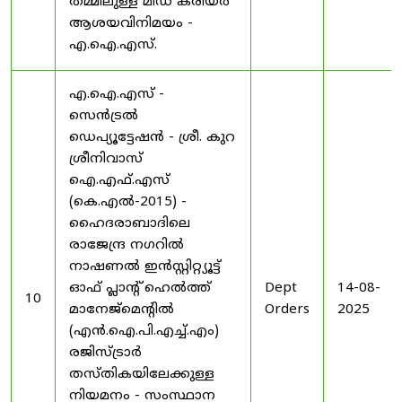
തമ്മിലുള്ള മിഡ് കരിയർ
ആശയവിനിമയം -
എ.ഐ.എസ്.
എ.ഐ.എസ് -
സെൻട്രൽ
ഡെപ്യൂട്ടേഷൻ - ശ്രീ. കുറ
ശ്രീനിവാസ്
ഐ.എഫ്.എസ്
(കെ.എൽ-2015) -
ഹൈദരാബാദിലെ
രാജേന്ദ്ര നഗറിൽ
നാഷണൽ ഇൻസ്റ്റിറ്റ്യൂട്ട്
ഓഫ് പ്ലാന്റ് ഹെൽത്ത്
Dept
14-08-
10
മാനേജ്‌മെന്റിൽ
Orders
2025
(എൻ.ഐ.പി.എച്ച്.എം)
രജിസ്ട്രാർ
തസ്തികയിലേക്കുള്ള
നിയമനം - സംസ്ഥാന