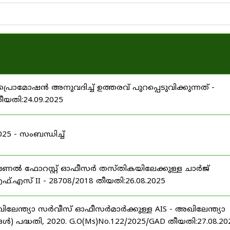
പ്രൊമോഷൻ അനുവദിച്ച് ഉത്തരവ് പുറപ്പെടുവിക്കുന്നത് -
തീയതി:24.09.2025
 - സംബന്ധിച്ച്
ഷണൽ ഫോറസ്റ്റ് ഓഫീസർ തസ്തികയിലേക്കുള്ള ചാർജ്
്.എസ് II - 28708/2018 തീയതി:26.08.2025
ിലേന്ത്യാ സർവീസ് ഓഫീസർമാർക്കുള്ള AIS - അഖിലേന്ത്യാ
പദ്ധതി, 2020. G.O(Ms)No.122/2025/GAD തീയതി:27.08.20