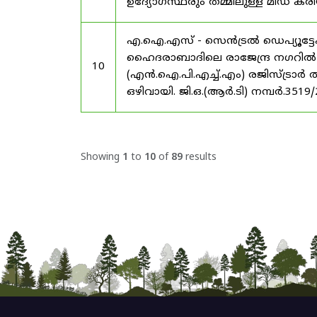
ഉദ്യോഗസ്ഥരും തമ്മിലുള്ള മിഡ
എ.ഐ.എസ് - സെൻട്രൽ ഡെപ്യൂട്ടേഷ
ഹൈദരാബാദിലെ രാജേന്ദ്ര നഗറിൽ നാഷണ
10
(എൻ.ഐ.പി.എച്ച്.എം) രജിസ്ട്രാർ
ഒഴിവായി. ജി.ഒ.(ആർ.ടി) നമ്പർ.3519
Showing
1
to
10
of
89
results