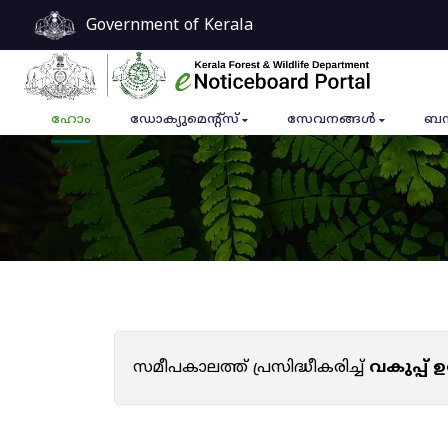
Government of Kerala
ഹോം
ഡോക്യുമെൻ്റ്സ്
സേവനങ്ങൾ
ബന
സമീപകാലത്ത് പ്രസിദ്ധീകരിച്ച്
വകുപ്പ്