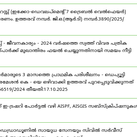
റസ്റ്റ് (ഇക്കോ-ഡെവലപ്മെന്റ് 7 ട്രൈബൽ വെൽഫെയർ)
ണം. ഉത്തരവ് നമ്പർ. ജി.ഒ.(ആർ.ടി) നമ്പർ.3890/2025/
 - ജീവനകാര്യം - 2024 വർഷത്തെ സ്വത്ത് വിവര പത്രിക
പാർക്ക് മുഖാന്തിരം ഫയൽ ചെയ്യുന്നതിനായി സമയം നീട്ടി
ീസർമാരുടെ 3 മാസത്തെ പ്രാഥമിക പരിശീലനം - ഡെപ്യൂട്ടി
രമേശൻ കെ - യെ ഒഴിവാക്കി ഉത്തരവ് പുറപ്പെടുവിക്കുന്നത്
-56519/2024 തീയതി:17.10.2025
് ഇ-ട്രഷറി പോർട്ടൽ വഴി AISPF, AISGIS സബ്‌സ്‌ക്രിപ്‌ഷനുക
 ഡെഡ്രാഡൂണിൽ സായുധ സേനയും സിവിൽ സർവീസ്