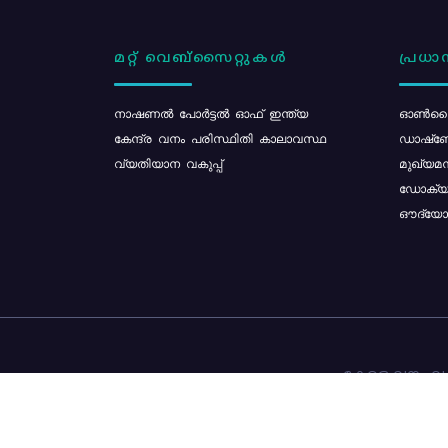
മറ്റ് വെബ്സൈറ്റുകൾ
പ്രധാന
നാഷണൽ പോർട്ടൽ ഓഫ് ഇന്ത്യ
ഓൺലൈ
കേന്ദ്ര വനം പരിസ്ഥിതി കാലാവസ്ഥ
ഡാഷ്ബ
വ്യതിയാന വകുപ്പ്
മുഖ്യമന
ഡോക്യു
ഔദ്യോഗ
കേരള വനം വകു
ഉള്ളടക്ക