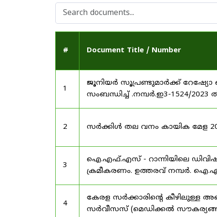
#
Document Title / Number
ജൂനിയർ സൂപ്രണ്ടുമാർക്ക് റേഷ്യോ 
1
സംബന്ധിച്ച് .നമ്പർ.ഇ3-1524/2023 
2
സർക്കിൾ തല വനം കായിക മേള 2025
ഐ.എഫ്.എസ് - റാന്നിയിലെ ഡിവി
3
ക്രമീകരണം. ഉത്തരവ് നമ്പർ. ഐ.എഫ
കേരള സർക്കാരിന്റെ കീഴിലുള്ള അഖ
4
സർവീസസ് (മെഡിക്കൽ സൗകര്യങ്ങൾ) 