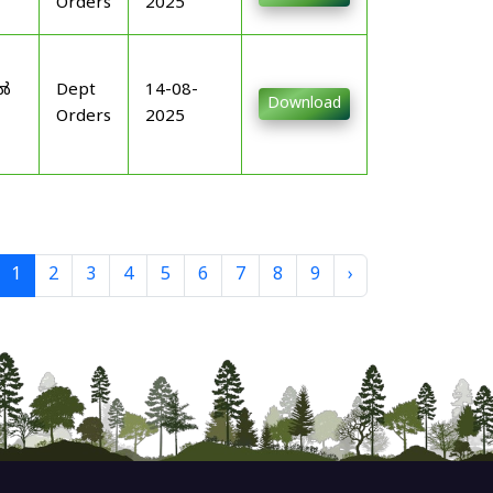
Orders
2025
-
ിൽ
Dept
14-08-
Download
Orders
2025
1
2
3
4
5
6
7
8
9
›