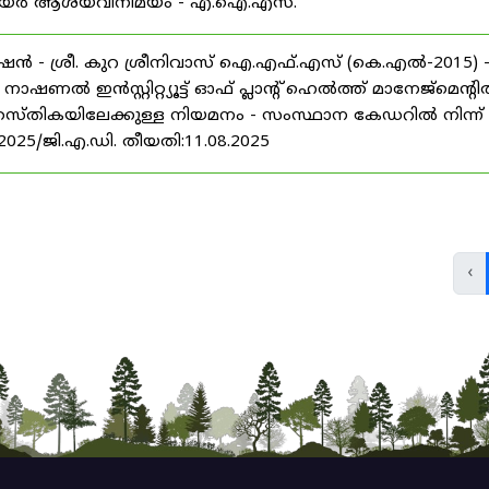
് കരിയർ ആശയവിനിമയം - എ.ഐ.എസ്.
ൻ - ശ്രീ. കുറ ശ്രീനിവാസ് ഐ.എഫ്.എസ് (കെ.എൽ-2015) 
ൽ ഇൻസ്റ്റിറ്റ്യൂട്ട് ഓഫ് പ്ലാന്റ് ഹെൽത്ത് മാനേജ്‌മെന്റ
 തസ്തികയിലേക്കുള്ള നിയമനം - സംസ്ഥാന കേഡറിൽ നിന്ന്
/2025/ജി.എ.ഡി. തീയതി:11.08.2025
‹