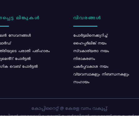
പ്പെട്ട ലിങ്കുകൾ
വിവരങ്ങൾ
ൻ സേവനങ്ങൾ
പോര്‍ട്ടലിനെക്കുറിച്ച്
ോർഡ്
ഹൈപ്പർലിങ്ക് നയം
്ത്രിയുടെ പരാതി പരിഹാരം
സ്വകാര്യതാ നയം
മെൻ്റ് പോർട്ടൽ
നിരാകരണം
ിക വെബ് പോർട്ടൽ
പകർപ്പവകാശ നയം
വ്യവസ്ഥകളും നിബന്ധനകളും
സഹായം
കോപ്പിറൈറ്റ് @ കേരള വനം വകുപ്പ്.
പ്പിന്റെ ഔദ്യോഗിക വെബ്-പോർട്ടലിന്റെ ഭാഗമാണ് ഈ പോർട്ട
ത്തിന്റെ ഉടമസ്ഥാവകാശം കേരള വനം വകുപ്പിനാണ്. പോർട്ടൽ 
ചെയ്തിട്ടുള്ളത്
സി-ഡിറ്റ്
ആണ്.