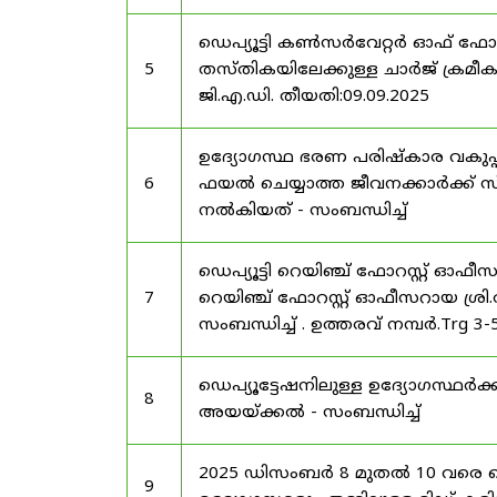
ഡെപ്യൂട്ടി കൺസർവേറ്റർ ഓഫ് ഫോ
5
തസ്തികയിലേക്കുള്ള ചാർജ് ക്രമീകര
ജി.എ.ഡി. തീയതി:09.09.2025
ഉദ്യോഗസ്ഥ ഭരണ പരിഷ്കാര വകുപ്പ്
6
ഫയൽ ചെയ്യാത്ത ജീവനക്കാർക്ക് സ്
നൽകിയത് - സംബന്ധിച്ച്
ഡെപ്യൂട്ടി റെയിഞ്ച് ഫോറസ്റ്റ് ഓഫ
7
റെയിഞ്ച് ഫോറസ്റ്റ് ഓഫീസറായ ശ്രി.
സംബന്ധിച്ച് . ഉത്തരവ് നമ്പർ.Trg 3
ഡെപ്യൂട്ടേഷനിലുള്ള ഉദ്യോഗസ്ഥർക്ക
8
അയയ്ക്കൽ - സംബന്ധിച്ച്
2025 ഡിസംബർ 8 മുതൽ 10 വരെ
9