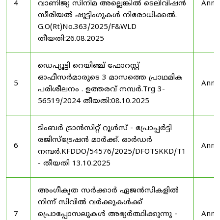
4
വാണിജ്യ സിനിമ അല്ലെങ്കിൽ ടെലിവിഷൻ
Anno
സീരിയൽ ഷൂട്ടിംഗുകൾ നിരോധിക്കൽ.
G.O(Rt)No.363/2025/F&WLD
തീയതി:26.08.2025
ഡെപ്യൂട്ടി റെയിഞ്ച് ഫോറസ്റ്റ്
ഓഫീസർമാരുടെ 3 മാസത്തെ പ്രാഥമിക
5
Anno
പരിശീലനം . ഉത്തരവ് നമ്പർ.Trg 3-
56519/2024 തീയതി:08.10.2025
ടിംബർ ട്രാൻസിറ്റ് റൂൾസ് - പ്രോപ്പർട്ടി
രജിസ്ട്രേഷൻ മാർക്ക്. ഓർഡർ
6
Anno
നമ്പർ.KFDDO/54576/2025/DFOTSKKD/T1
- തീയതി 13.10.2025
അംഗീകൃത സർക്കാർ ഏജൻസികളിൽ
നിന്ന് സിവിൽ വർക്കുകൾക്ക്
7
പ്രൊപ്പോസലുകൾ അഭ്യർത്ഥിക്കുന്നു -
Anno