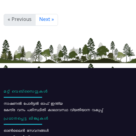
« Previous
Next »
മറ്റ് വെബ്സൈറ്റുകൾ
നാഷണൽ പോർട്ടൽ ഓഫ് ഇന്ത്യ
കേന്ദ്ര വനം പരിസ്ഥിതി കാലാവസ്ഥ വ്യതിയാന വകുപ്പ്
പ്രധാനപ്പെട്ട ലിങ്കുകൾ
ഓൺലൈൻ സേവനങ്ങൾ