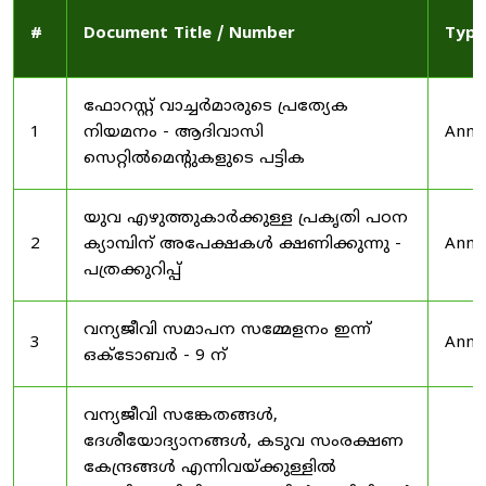
#
Document Title / Number
Type
ഫോറസ്റ്റ് വാച്ചർമാരുടെ പ്രത്യേക
1
നിയമനം - ആദിവാസി
Anno
സെറ്റിൽമെന്റുകളുടെ പട്ടിക
യുവ എഴുത്തുകാർക്കുള്ള പ്രകൃതി പഠന
2
ക്യാമ്പിന് അപേക്ഷകൾ ക്ഷണിക്കുന്നു -
Anno
പത്രക്കുറിപ്പ്
വന്യജീവി സമാപന സമ്മേളനം ഇന്ന്
3
Anno
ഒക്ടോബർ - 9 ന്
വന്യജീവി സങ്കേതങ്ങൾ,
ദേശീയോദ്യാനങ്ങൾ, കടുവ സംരക്ഷണ
കേന്ദ്രങ്ങൾ എന്നിവയ്ക്കുള്ളിൽ