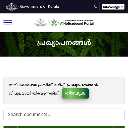
Government of Kerala
പ്രഖ്യാപനങ്ങൾ
സമീപകാലത്ത് പ്രസിദ്ധീകരിച്ച്
പ്രഖ്യാപനങ്ങൾ
.
തിരയുക
വിപുലമായി തിരയുന്നതിന്