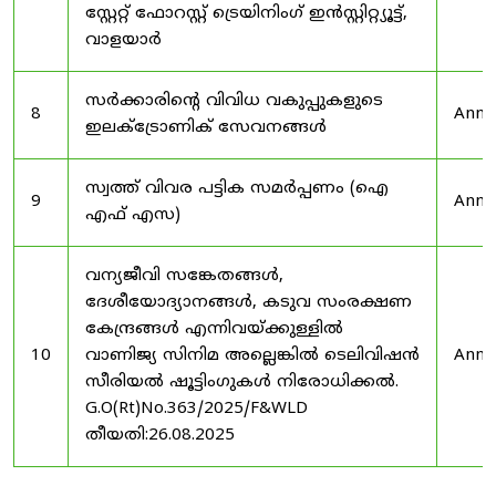
സ്റ്റേറ്റ് ഫോറസ്റ്റ് ട്രെയിനിംഗ് ഇൻസ്റ്റിറ്റ്യൂട്ട്,
വാളയാർ
സർക്കാരിന്റെ വിവിധ വകുപ്പുകളുടെ
8
Anno
ഇലക്ട്രോണിക് സേവനങ്ങൾ
സ്വത്ത് വിവര പട്ടിക സമർപ്പണം (ഐ
9
Anno
എഫ് എസ)
വന്യജീവി സങ്കേതങ്ങൾ,
ദേശീയോദ്യാനങ്ങൾ, കടുവ സംരക്ഷണ
കേന്ദ്രങ്ങൾ എന്നിവയ്ക്കുള്ളിൽ
10
വാണിജ്യ സിനിമ അല്ലെങ്കിൽ ടെലിവിഷൻ
Anno
സീരിയൽ ഷൂട്ടിംഗുകൾ നിരോധിക്കൽ.
G.O(Rt)No.363/2025/F&WLD
തീയതി:26.08.2025