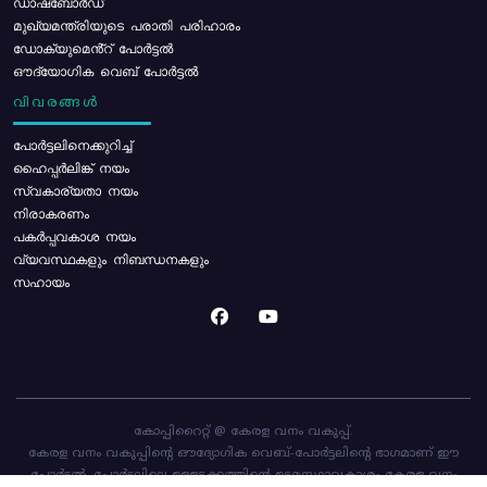
ഡാഷ്ബോർഡ്
മുഖ്യമന്ത്രിയുടെ പരാതി പരിഹാരം
ഡോക്യുമെൻ്റ് പോർട്ടൽ
ഔദ്യോഗിക വെബ് പോർട്ടൽ
വിവരങ്ങൾ
പോര്‍ട്ടലിനെക്കുറിച്ച്
ഹൈപ്പർലിങ്ക് നയം
സ്വകാര്യതാ നയം
നിരാകരണം
പകർപ്പവകാശ നയം
വ്യവസ്ഥകളും നിബന്ധനകളും
സഹായം
കോപ്പിറൈറ്റ് @ കേരള വനം വകുപ്പ്.
കേരള വനം വകുപ്പിന്റെ ഔദ്യോഗിക വെബ്-പോർട്ടലിന്റെ ഭാഗമാണ് ഈ
പോർട്ടൽ. പോർട്ടലിലെ ഉള്ളടക്കത്തിന്റെ ഉടമസ്ഥാവകാശം കേരള വനം