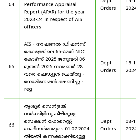
Dept
19-11
64
Performance Appraisal
Orders
2024
Report (APAR) for the year
2023-24 in respect of AIS
officers
AIS - നാഷണൽ ഡിഫൻസ്
കോളേജിലെ 65-ാമത് NDC
കോഴ്‌സ് 2025 ജനുവരി 06
Dept
15-11
65
മുതൽ 2025 നവംബർ 28
Orders
2024
വരെ ഷെഡ്യൂൾ ചെയ്‌തു -
നോമിനേഷൻ ക്ഷണിച്ചു -
reg
തൃശൂർ സെൻട്രൽ
സർക്കിളിനു കീഴിലുള്ള
സെക്ഷൻ ഫോറെസ്റ്റ്
Dept
08-11
66
ഓഫീസർമാരുടെ 01.07.2024
Orders
2024
തീയതി കണക്കാക്കിയുള്ള