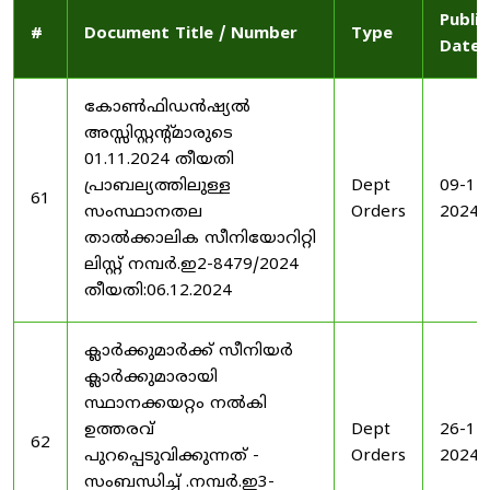
Publi
#
Document Title / Number
Type
Date
കോൺഫിഡൻഷ്യൽ
അസ്സിസ്റ്റന്റ്മാരുടെ
01.11.2024 തീയതി
പ്രാബല്യത്തിലുള്ള
Dept
09-12
61
സംസ്ഥാനതല
Orders
2024
താൽക്കാലിക സീനിയോറിറ്റി
ലിസ്റ്റ് നമ്പർ.ഇ2-8479/2024
തീയതി:06.12.2024
ക്ലാർക്കുമാർക്ക് സീനിയർ
ക്ലാർക്കുമാരായി
സ്ഥാനക്കയറ്റം നൽകി
ഉത്തരവ്
Dept
26-11
62
പുറപ്പെടുവിക്കുന്നത് -
Orders
2024
സംബന്ധിച്ച് .നമ്പർ.ഇ3-