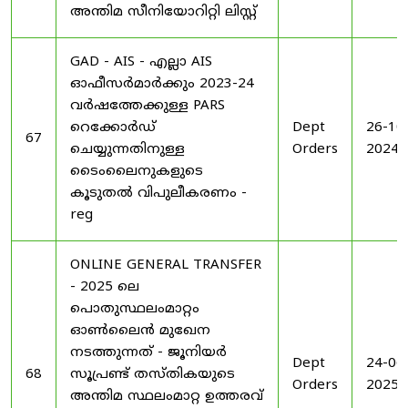
അന്തിമ സീനിയോറിറ്റി ലിസ്റ്റ്
GAD - AIS - എല്ലാ AIS
ഓഫീസർമാർക്കും 2023-24
വർഷത്തേക്കുള്ള PARS
റെക്കോർഡ്
Dept
26-10
67
ചെയ്യുന്നതിനുള്ള
Orders
2024
ടൈംലൈനുകളുടെ
കൂടുതൽ വിപുലീകരണം -
reg
ONLINE GENERAL TRANSFER
- 2025 ലെ
പൊതുസ്ഥലംമാറ്റം
ഓൺലൈൻ മുഖേന
നടത്തുന്നത് - ജൂനിയർ
Dept
24-06
68
സൂപ്രണ്ട് തസ്തികയുടെ
Orders
2025
അന്തിമ സ്ഥലംമാറ്റ ഉത്തരവ്