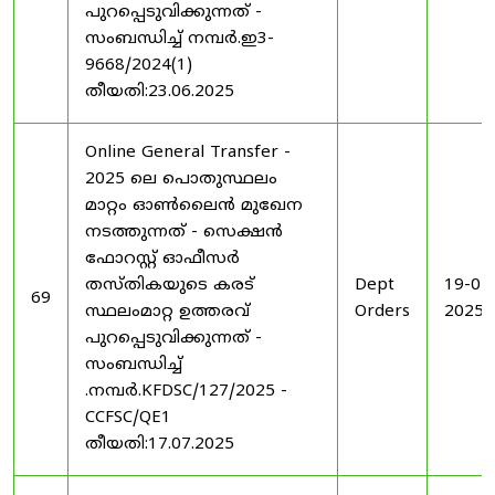
പുറപ്പെടുവിക്കുന്നത് -
സംബന്ധിച്ച് നമ്പർ.ഇ3-
9668/2024(1)
തീയതി:23.06.2025
Online General Transfer -
2025 ലെ പൊതുസ്ഥലം
മാറ്റം ഓൺലൈൻ മുഖേന
നടത്തുന്നത് - സെക്ഷൻ
ഫോറസ്റ്റ് ഓഫീസർ
തസ്തികയുടെ കരട്
Dept
19-07
69
സ്ഥലംമാറ്റ ഉത്തരവ്
Orders
2025
പുറപ്പെടുവിക്കുന്നത് -
സംബന്ധിച്ച്
.നമ്പർ.KFDSC/127/2025 -
CCFSC/QE1
തീയതി:17.07.2025