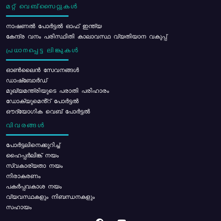
മറ്റ് വെബ്സൈറ്റുകൾ
നാഷണൽ പോർട്ടൽ ഓഫ് ഇന്ത്യ
കേന്ദ്ര വനം പരിസ്ഥിതി കാലാവസ്ഥ വ്യതിയാന വകുപ്പ്
പ്രധാനപ്പെട്ട ലിങ്കുകൾ
ഓൺലൈൻ സേവനങ്ങൾ
ഡാഷ്ബോർഡ്
മുഖ്യമന്ത്രിയുടെ പരാതി പരിഹാരം
ഡോക്യുമെൻ്റ് പോർട്ടൽ
ഔദ്യോഗിക വെബ് പോർട്ടൽ
വിവരങ്ങൾ
പോര്‍ട്ടലിനെക്കുറിച്ച്
ഹൈപ്പർലിങ്ക് നയം
സ്വകാര്യതാ നയം
നിരാകരണം
പകർപ്പവകാശ നയം
വ്യവസ്ഥകളും നിബന്ധനകളും
സഹായം