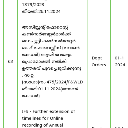
1379/2023
തീയതി:26.11.2024
അസിസ്റ്റന്റ് ഫോറെസ്റ്റ്
കൺസർവേറ്റർമാർക്ക്
ഡെപ്യൂട്ടി കൺസർവേറ്റർ
ഓഫ് ഫോറെസ്റ്റ്സ് (നോൺ
കേഡർ) ആയി റേഷ്യോ
Dept
01-11
63
പ്രൊമോഷൻ നൽകി
Orders
2024
ഉത്തരവ് പുറപ്പെടുവിക്കുന്നു
. സ.ഉ.
(സാധാ)നം.475/2024/F&WLD
തീയതി:01.11.2024(നോൺ
കേഡർ)
IFS - Further extension of
timelines for Online
recording of Annual