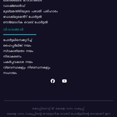
ഓൺലൈൻ സേവനങ്ങൾ
ഡാഷ്ബോർഡ്
മുഖ്യമന്ത്രിയുടെ പരാതി പരിഹാരം
ഡോക്യുമെൻ്റ് പോർട്ടൽ
ഔദ്യോഗിക വെബ് പോർട്ടൽ
വിവരങ്ങൾ
പോര്‍ട്ടലിനെക്കുറിച്ച്
ഹൈപ്പർലിങ്ക് നയം
സ്വകാര്യതാ നയം
നിരാകരണം
പകർപ്പവകാശ നയം
വ്യവസ്ഥകളും നിബന്ധനകളും
സഹായം
കോപ്പിറൈറ്റ് @ കേരള വനം വകുപ്പ്.
കേരള വനം വകുപ്പിന്റെ ഔദ്യോഗിക വെബ്-പോർട്ടലിന്റെ ഭാഗമാണ് ഈ