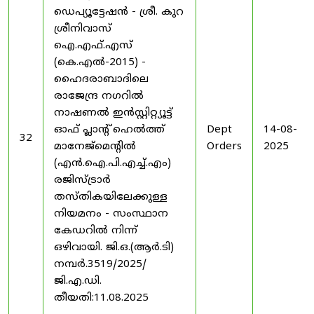
ഡെപ്യൂട്ടേഷൻ - ശ്രീ. കുറ
ശ്രീനിവാസ്
ഐ.എഫ്.എസ്
(കെ.എൽ-2015) -
ഹൈദരാബാദിലെ
രാജേന്ദ്ര നഗറിൽ
നാഷണൽ ഇൻസ്റ്റിറ്റ്യൂട്ട്
ഓഫ് പ്ലാന്റ് ഹെൽത്ത്
Dept
14-08-
32
മാനേജ്‌മെന്റിൽ
Orders
2025
(എൻ.ഐ.പി.എച്ച്.എം)
രജിസ്ട്രാർ
തസ്തികയിലേക്കുള്ള
നിയമനം - സംസ്ഥാന
കേഡറിൽ നിന്ന്
ഒഴിവായി. ജി.ഒ.(ആർ.ടി)
നമ്പർ.3519/2025/
ജി.എ.ഡി.
തീയതി:11.08.2025