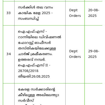
സർക്കിൾ തല വനം
Dept
20-08-
33
കായിക മേള 2025 -
Orders
2025
സംബന്ധിച്ച്
ഐ.എഫ്.എസ് -
റാന്നിയിലെ ഡിവിഷണൽ
ഫോറസ്റ്റ് ഓഫീസർ
തസ്തികയിലേക്കുള്ള
Dept
29-08-
34
ചാർജ് ക്രമീകരണം.
Orders
2025
ഉത്തരവ് നമ്പർ.
ഐ.എഫ്.എസ് II -
28708/2018
തീയതി:26.08.2025
കേരള സർക്കാരിന്റെ
കീഴിലുള്ള അഖിലേന്ത്യാ
സർവീസ്