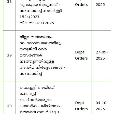
38
പുറപ്പെടുവിക്കുന്നത് -
Orders
2025
സംബന്ധിച്ച് .നമ്പർ.ഇ3-
1524/2023
തീയതി:24.09.2025
ജില്ലാ തലത്തിലും
സംസ്ഥാന തലത്തിലും
വന്യജീവി വാര
Dept
27-09-
39
മത്സരങ്ങൾ
Orders
2025
നടത്തുന്നതിനുള്ള
അന്തിമ നിർദ്ദേശങ്ങൾ -
സംബന്ധിച്ച്
ഡെപ്യൂട്ടി റെയിഞ്ച്
ഫോറസ്റ്റ്
ഓഫീസർമാരുടെ
Dept
04-10-
40
പ്രാഥമിക പരിശീലനം .
Orders
2025
ഉത്തരവ് നമ്പർ.Trg 3-