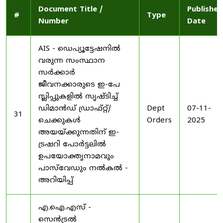
Document Title /
Published
#
Type
Number
Date
AIS - ഡെപ്യൂട്ടേഷനിൽ
വരുന്ന സംസ്ഥാന
സർക്കാർ
ജീവനക്കാരുടെ ഇ-പേ
സ്ലിപ്പുകളിൽ സൃഷ്ടിച്ച്
ഡിമാൻഡ് ഡ്രാഫ്റ്റ്/
Dept
07-11-
31
ചെക്കുകൾ
Orders
2025
അയയ്ക്കുന്നതിന് ഇ-
ട്രഷറി പോർട്ടലിൽ
ഉപയോക്തൃനാമവും
പാസ്‌വേഡും നൽകൽ -
അറിയിപ്പ്
എ.ഐ.എസ് -
സെൻട്രൽ