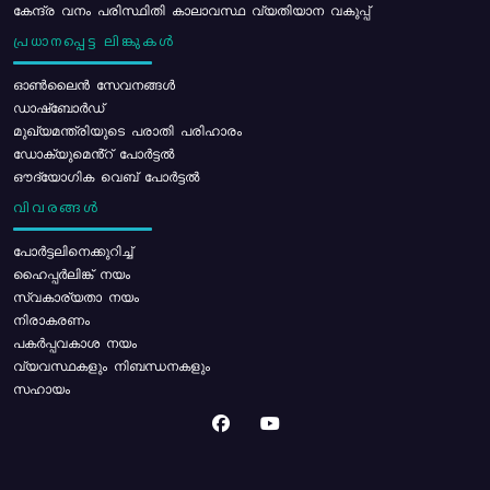
കേന്ദ്ര വനം പരിസ്ഥിതി കാലാവസ്ഥ വ്യതിയാന വകുപ്പ്
പ്രധാനപ്പെട്ട ലിങ്കുകൾ
ഓൺലൈൻ സേവനങ്ങൾ
ഡാഷ്ബോർഡ്
മുഖ്യമന്ത്രിയുടെ പരാതി പരിഹാരം
ഡോക്യുമെൻ്റ് പോർട്ടൽ
ഔദ്യോഗിക വെബ് പോർട്ടൽ
വിവരങ്ങൾ
പോര്‍ട്ടലിനെക്കുറിച്ച്
ഹൈപ്പർലിങ്ക് നയം
സ്വകാര്യതാ നയം
നിരാകരണം
പകർപ്പവകാശ നയം
വ്യവസ്ഥകളും നിബന്ധനകളും
സഹായം