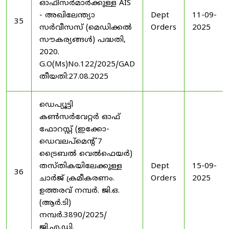
ഓഫീസർമാർക്കുള്ള AIS
- അഖിലേന്ത്യാ
Dept
11-09-
35
സർവീസസ് (മെഡിക്കൽ
Orders
2025
സൗകര്യങ്ങൾ) പദ്ധതി,
2020.
G.O(Ms)No.122/2025/GAD
തീയതി:27.08.2025
ഡെപ്യൂട്ടി
കൺസർവേറ്റർ ഓഫ്
ഫോറസ്റ്റ് (ഇക്കോ-
ഡെവലപ്മെന്റ് 7
ട്രൈബൽ വെൽഫെയർ)
തസ്തികയിലേക്കുള്ള
Dept
15-09-
36
ചാർജ് ക്രമീകരണം.
Orders
2025
ഉത്തരവ് നമ്പർ. ജി.ഒ.
(ആർ.ടി)
നമ്പർ.3890/2025/
ജി.എ.ഡി.