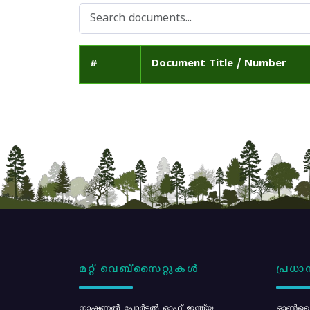
#
Document Title / Number
മറ്റ് വെബ്സൈറ്റുകൾ
പ്രധാന
നാഷണൽ പോർട്ടൽ ഓഫ് ഇന്ത്യ
ഓൺലൈ