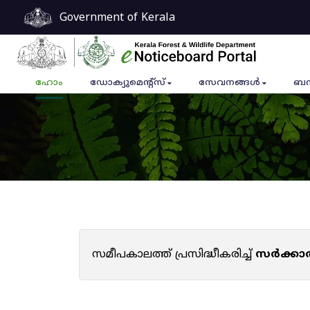
Government of Kerala
ഹോം
ഡോക്യുമെൻ്റ്സ്
സേവനങ്ങൾ
ബന
സമീപകാലത്ത് പ്രസിദ്ധീകരിച്ച്
സർക്കാ