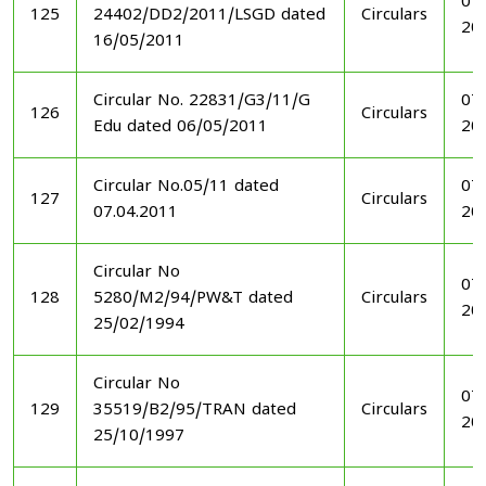
07
125
24402/DD2/2011/LSGD dated
Circulars
20
16/05/2011
Circular No. 22831/G3/11/G
07
126
Circulars
Edu dated 06/05/2011
20
Circular No.05/11 dated
07
127
Circulars
07.04.2011
20
Circular No
07
128
5280/M2/94/PW&T dated
Circulars
20
25/02/1994
Circular No
07
129
35519/B2/95/TRAN dated
Circulars
20
25/10/1997