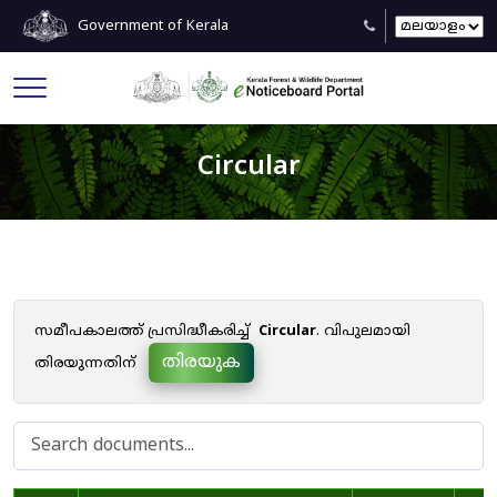
Government of Kerala
Circular
സമീപകാലത്ത് പ്രസിദ്ധീകരിച്ച്
Circular
. വിപുലമായി
തിരയുക
തിരയുന്നതിന്