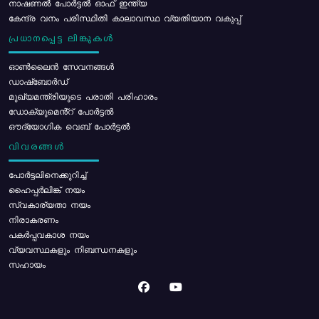
നാഷണൽ പോർട്ടൽ ഓഫ് ഇന്ത്യ
കേന്ദ്ര വനം പരിസ്ഥിതി കാലാവസ്ഥ വ്യതിയാന വകുപ്പ്
പ്രധാനപ്പെട്ട ലിങ്കുകൾ
ഓൺലൈൻ സേവനങ്ങൾ
ഡാഷ്ബോർഡ്
മുഖ്യമന്ത്രിയുടെ പരാതി പരിഹാരം
ഡോക്യുമെൻ്റ് പോർട്ടൽ
ഔദ്യോഗിക വെബ് പോർട്ടൽ
വിവരങ്ങൾ
പോര്‍ട്ടലിനെക്കുറിച്ച്
ഹൈപ്പർലിങ്ക് നയം
സ്വകാര്യതാ നയം
നിരാകരണം
പകർപ്പവകാശ നയം
വ്യവസ്ഥകളും നിബന്ധനകളും
സഹായം