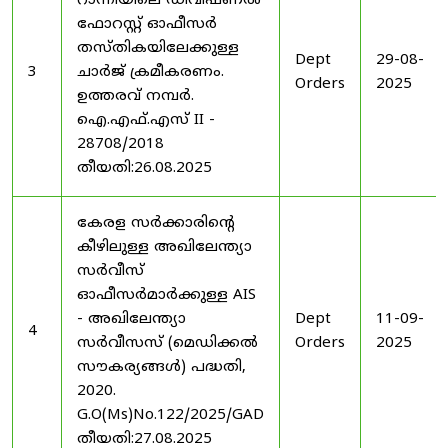
റാന്നിയിലെ ഡിവിഷണൽ
ഫോറസ്റ്റ് ഓഫീസർ
തസ്തികയിലേക്കുള്ള
Dept
29-08-
3
ചാർജ് ക്രമീകരണം.
Orders
2025
ഉത്തരവ് നമ്പർ.
ഐ.എഫ്.എസ് II -
28708/2018
തീയതി:26.08.2025
കേരള സർക്കാരിന്റെ
കീഴിലുള്ള അഖിലേന്ത്യാ
സർവീസ്
ഓഫീസർമാർക്കുള്ള AIS
- അഖിലേന്ത്യാ
Dept
11-09-
4
സർവീസസ് (മെഡിക്കൽ
Orders
2025
സൗകര്യങ്ങൾ) പദ്ധതി,
2020.
G.O(Ms)No.122/2025/GAD
തീയതി:27.08.2025