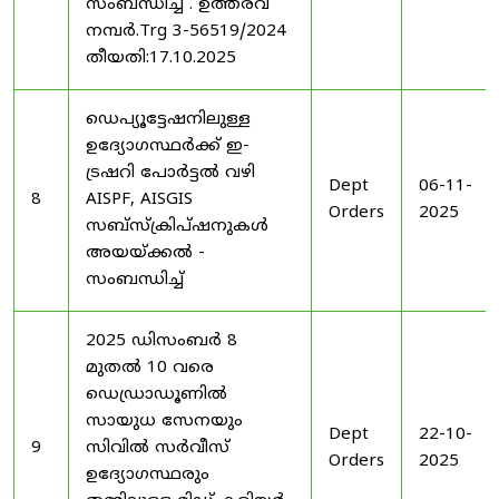
സംബന്ധിച്ച് . ഉത്തരവ്
നമ്പർ.Trg 3-56519/2024
തീയതി:17.10.2025
ഡെപ്യൂട്ടേഷനിലുള്ള
ഉദ്യോഗസ്ഥർക്ക് ഇ-
ട്രഷറി പോർട്ടൽ വഴി
Dept
06-11-
8
AISPF, AISGIS
Orders
2025
സബ്‌സ്‌ക്രിപ്‌ഷനുകൾ
അയയ്ക്കൽ -
സംബന്ധിച്ച്
2025 ഡിസംബർ 8
മുതൽ 10 വരെ
ഡെഡ്രാഡൂണിൽ
സായുധ സേനയും
Dept
22-10-
9
സിവിൽ സർവീസ്
Orders
2025
ഉദ്യോഗസ്ഥരും