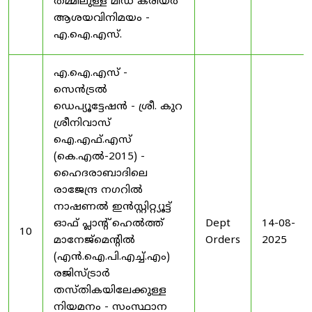
തമ്മിലുള്ള മിഡ് കരിയർ
ആശയവിനിമയം -
എ.ഐ.എസ്.
എ.ഐ.എസ് -
സെൻട്രൽ
ഡെപ്യൂട്ടേഷൻ - ശ്രീ. കുറ
ശ്രീനിവാസ്
ഐ.എഫ്.എസ്
(കെ.എൽ-2015) -
ഹൈദരാബാദിലെ
രാജേന്ദ്ര നഗറിൽ
നാഷണൽ ഇൻസ്റ്റിറ്റ്യൂട്ട്
ഓഫ് പ്ലാന്റ് ഹെൽത്ത്
Dept
14-08-
10
മാനേജ്‌മെന്റിൽ
Orders
2025
(എൻ.ഐ.പി.എച്ച്.എം)
രജിസ്ട്രാർ
തസ്തികയിലേക്കുള്ള
നിയമനം - സംസ്ഥാന