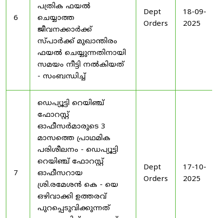
പത്രിക ഫയൽ
Dept
18-09-
6
ചെയ്യാത്ത
Orders
2025
ജീവനക്കാർക്ക്
സ്പാർക്ക് മുഖാന്തിരം
ഫയൽ ചെയ്യുന്നതിനായി
സമയം നീട്ടി നൽകിയത്
- സംബന്ധിച്ച്
ഡെപ്യൂട്ടി റെയിഞ്ച്
ഫോറസ്റ്റ്
ഓഫീസർമാരുടെ 3
മാസത്തെ പ്രാഥമിക
പരിശീലനം - ഡെപ്യൂട്ടി
റെയിഞ്ച് ഫോറസ്റ്റ്
Dept
17-10-
7
ഓഫീസറായ
Orders
2025
ശ്രി.രമേശൻ കെ - യെ
ഒഴിവാക്കി ഉത്തരവ്
പുറപ്പെടുവിക്കുന്നത്