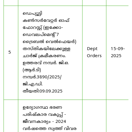
ഡെപ്യൂട്ടി
കൺസർവേറ്റർ ഓഫ്
ഫോറസ്റ്റ് (ഇക്കോ-
ഡെവലപ്മെന്റ് 7
ട്രൈബൽ വെൽഫെയർ)
തസ്തികയിലേക്കുള്ള
Dept
15-09-
5
ചാർജ് ക്രമീകരണം.
Orders
2025
ഉത്തരവ് നമ്പർ. ജി.ഒ.
(ആർ.ടി)
നമ്പർ.3890/2025/
ജി.എ.ഡി.
തീയതി:09.09.2025
ഉദ്യോഗസ്ഥ ഭരണ
പരിഷ്കാര വകുപ്പ് -
ജീവനകാര്യം - 2024
വർഷത്തെ സ്വത്ത് വിവര