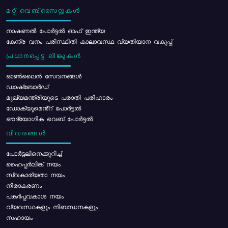
മറ്റ് വെബ്സൈറ്റുകൾ
നാഷണൽ പോർട്ടൽ ഓഫ് ഇന്ത്യ
കേന്ദ്ര വനം പരിസ്ഥിതി കാലാവസ്ഥ വ്യതിയാന വകുപ്പ്
പ്രധാനപ്പെട്ട ലിങ്കുകൾ
ഓൺലൈൻ സേവനങ്ങൾ
ഡാഷ്ബോർഡ്
മുഖ്യമന്ത്രിയുടെ പരാതി പരിഹാരം
ഡോക്യുമെൻ്റ് പോർട്ടൽ
ഔദ്യോഗിക വെബ് പോർട്ടൽ
വിവരങ്ങൾ
പോര്‍ട്ടലിനെക്കുറിച്ച്
ഹൈപ്പർലിങ്ക് നയം
സ്വകാര്യതാ നയം
നിരാകരണം
പകർപ്പവകാശ നയം
വ്യവസ്ഥകളും നിബന്ധനകളും
സഹായം