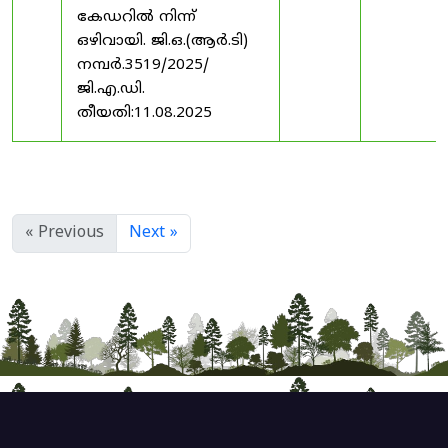
കേഡറിൽ നിന്ന്
ഒഴിവായി. ജി.ഒ.(ആർ.ടി)
നമ്പർ.3519/2025/
ജി.എ.ഡി.
തീയതി:11.08.2025
« Previous
Next »