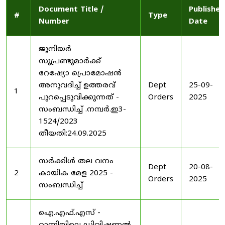
Document Title /
Published
#
Type
Number
Date
ജൂനിയർ
സൂപ്രണ്ടുമാർക്ക്
റേഷ്യോ പ്രൊമോഷൻ
അനുവദിച്ച് ഉത്തരവ്
Dept
25-09-
1
പുറപ്പെടുവിക്കുന്നത് -
Orders
2025
സംബന്ധിച്ച് .നമ്പർ.ഇ3-
1524/2023
തീയതി:24.09.2025
സർക്കിൾ തല വനം
Dept
20-08-
2
കായിക മേള 2025 -
Orders
2025
സംബന്ധിച്ച്
ഐ.എഫ്.എസ് -