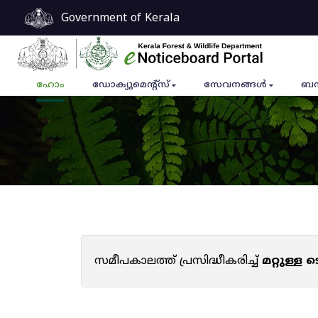
Government of Kerala
ഹോം
ഡോക്യുമെൻ്റ്സ്
സേവനങ്ങൾ
ബന
സമീപകാലത്ത് പ്രസിദ്ധീകരിച്ച്
മറ്റുള്