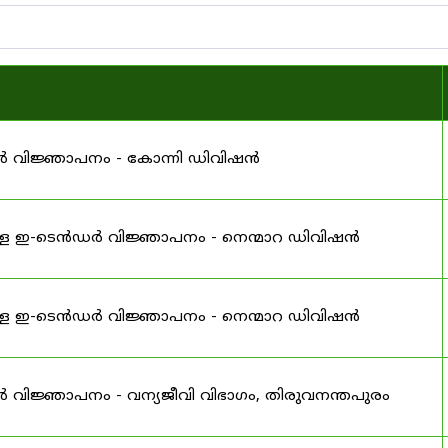
ർ വിജ്ഞാപനം - കോന്നി ഡിവിഷൻ
്ള ഇ-ടെൻഡർ വിജ്ഞാപനം - നെന്മാറ ഡിവിഷൻ
്ള ഇ-ടെൻഡർ വിജ്ഞാപനം - നെന്മാറ ഡിവിഷൻ
വിജ്ഞാപനം - വന്യജീവി വിഭാഗം, തിരുവനന്തപുരം