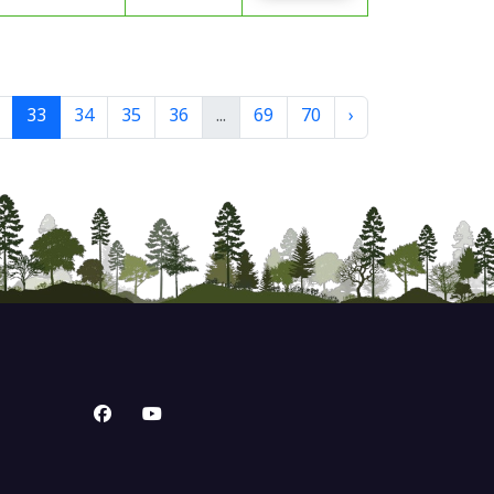
33
34
35
36
...
69
70
›