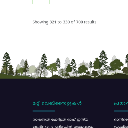
Showing
321
to
330
of
700
results
മറ്റ് വെബ്സൈറ്റുകൾ
പ്രധാന
നാഷണൽ പോർട്ടൽ ഓഫ് ഇന്ത്യ
ഓൺലൈ
കേന്ദ്ര വനം പരിസ്ഥിതി കാലാവസ്ഥ
ഡാഷ്ബ