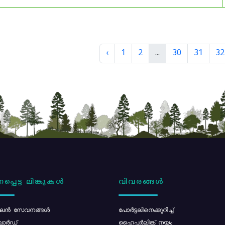
‹
1
2
...
30
31
32
പ്പെട്ട ലിങ്കുകൾ
വിവരങ്ങൾ
ൻ സേവനങ്ങൾ
പോര്‍ട്ടലിനെക്കുറിച്ച്
ോർഡ്
ഹൈപ്പർലിങ്ക് നയം