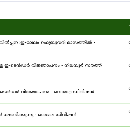
ിൽപ്പന :ഇ-ലേലം ഫെബ്രുവരി മാസത്തിൽ -
ള ഇ-ടെൻഡർ വിജ്ഞാപനം - നിലമ്പൂർ സൗത്ത്
 ഇ-ടെൻഡർ വിജ്ഞാപനം - നെന്മാറ ഡിവിഷൻ
ൻ ക്ഷണിക്കുന്നു - തെന്മല ഡിവിഷൻ