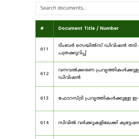
#
Document Title / Number
ടിംബർ സെയിൽസ് ഡിവിഷൻ തടി വ
611
പത്രക്കുറിപ്പ്
വനവൽക്കരണ പ്രവൃത്തികൾക്കുള്
612
ഡിവിഷൻ
613
ഫോറസ്ട്രി പ്രവൃത്തികൾക്കുള്ള
614
സിവിൽ വർക്കുകളിലേക്ക് ക്വട്ടേഷ