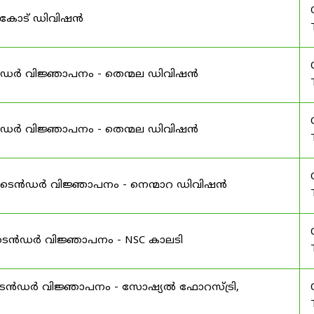
ർകോട് ഡിവിഷൻ
ൻഡർ വിജ്ഞാപനം - തെന്മല ഡിവിഷൻ
ൻഡർ വിജ്ഞാപനം - തെന്മല ഡിവിഷൻ
 ഇ-ടെൻഡർ വിജ്ഞാപനം - നെന്മാറ ഡിവിഷൻ
വ ടെൻഡർ വിജ്ഞാപനം - NSC കാലടി
-ടെൻഡർ വിജ്ഞാപനം - സോഷ്യൽ ഫോറസ്ട്രി,