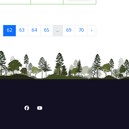
62
63
64
65
...
69
70
›