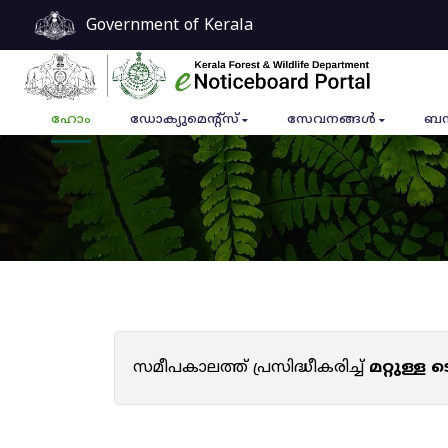
Government of Kerala
ഹോം
ഡോക്യുമെൻ്റ്സ്
സേവനങ്ങൾ
ബന
സമീപകാലത്ത് പ്രസിദ്ധീകരിച്ച്
മറ്റുള്