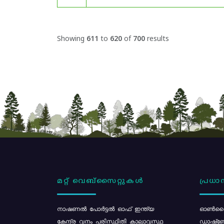
Showing
611
to
620
of
700
results
മറ്റ് വെബ്സൈറ്റുകൾ
പ്രധാന
നാഷണൽ പോർട്ടൽ ഓഫ് ഇന്ത്യ
ഓൺലൈ
കേന്ദ്ര വനം പരിസ്ഥിതി കാലാവസ്ഥ
ഡാഷ്ബ