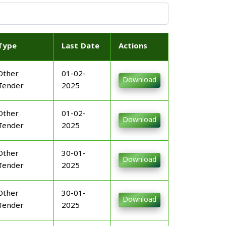
Type
Last Date
Actions
Other
01-02-
Download
Tender
2025
Other
01-02-
Download
Tender
2025
Other
30-01-
Download
Tender
2025
Other
30-01-
Download
Tender
2025