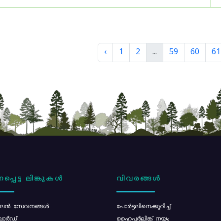
‹
1
2
...
59
60
61
പ്പെട്ട ലിങ്കുകൾ
വിവരങ്ങൾ
ൻ സേവനങ്ങൾ
പോര്‍ട്ടലിനെക്കുറിച്ച്
ോർഡ്
ഹൈപ്പർലിങ്ക് നയം