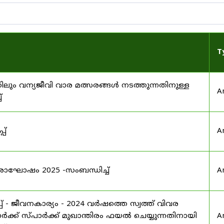
T
ിലും വന്യജീവി വാര മത്സരങ്ങൾ നടത്തുന്നതിനുള്ള
A
്
പ്
A
രാഘോഷം 2025 -സംബന്ധിച്ച്
A
 - ജീവനകാര്യം - 2024 വർഷത്തെ സ്വത്ത് വിവര
ക്ക് സ്പാർക്ക് മുഖാന്തിരം ഫയൽ ചെയ്യുന്നതിനായി
A