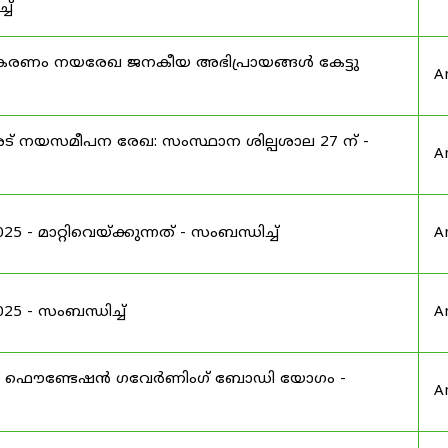
ച്
ൂകരണം നയരേഖ ജനകീയ അഭിപ്രായങ്ങൾ കേട്ടു
A
 നയസമീപന രേഖ: സംസ്ഥാന ശില്പശാല 27 ന് -
A
 മാറ്റിവെയ്ക്കുന്നത് - സംബന്ധിച്ച്
A
 - സംബന്ധിച്ച്
A
ഫൌണ്ടേഷൻ ഗവേർണിംഗ് ബോഡി യോഗം -
A