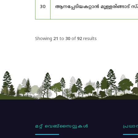
30
ആനപ്പേടിയകറ്റാൻ മുള്ളരിങ്ങാട് സ
Showing
21
to
30
of
92
results
മറ്റ് വെബ്സൈറ്റുകൾ
പ്രധാന