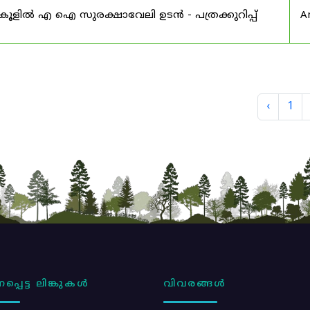
്കൂളിൽ എ ഐ സുരക്ഷാവേലി ഉടൻ - പത്രക്കുറിപ്പ്
A
‹
1
പ്പെട്ട ലിങ്കുകൾ
വിവരങ്ങൾ