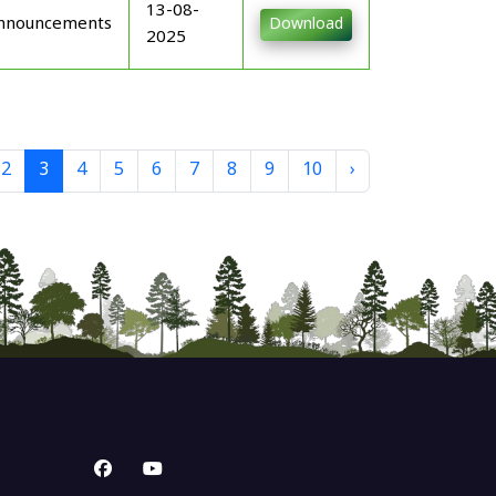
13-08-
nnouncements
Download
2025
2
3
4
5
6
7
8
9
10
›