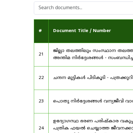
#
Document Title / Number
ജില്ലാ തലത്തിലും സംസ്ഥാന തലത്ത
21
അന്തിമ നിർദ്ദേശങ്ങൾ - സംബന്ധിച്ച
22
ചന്ദന മുട്ടികൾ പിടികൂടി - പത്രക്കുറിപ്
23
പൊതു നിർദ്ദേശങ്ങൾ വന്യജീവി വാ
ഉദ്യോഗസ്ഥ ഭരണ പരിഷ്കാര വകുപ്പ്
24
പത്രിക ഫയൽ ചെയ്യാത്ത ജീവനക്കാർ