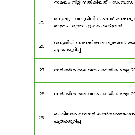
സമയം നീട്ടി നൽകിയത് - സംബന്ധിച്
മനുഷ്യ - വന്യജീവി സംഘർഷ ലഘ
25
മാത്രം : മന്ത്രി എ.കെ.ശശീന്ദ്രൻ
വന്യജീവി സംഘർഷ ലഘൂകരണ കരട്
26
പത്രക്കുറിപ്പ്
27
സർക്കിൾ തല വനം കായിക മേള 2025 -
28
സർക്കിൾ തല വനം കായിക മേള 2025
പെരിയാർ ടൈഗർ കൺസർവേഷൻ 
29
പത്രക്കുറിപ്പ്