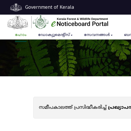
Government of Kerala
ഹോം
ഡോക്യുമെൻ്റ്സ്
സേവനങ്ങൾ
ബന
സമീപകാലത്ത് പ്രസിദ്ധീകരിച്ച്
പ്രഖ്യാ