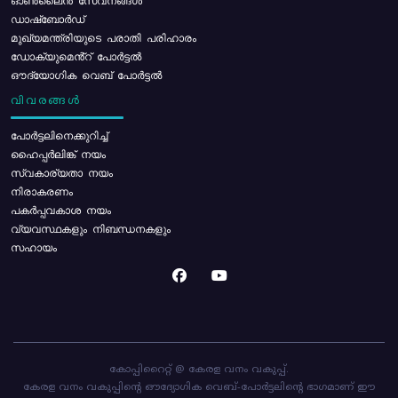
ഓൺലൈൻ സേവനങ്ങൾ
ഡാഷ്ബോർഡ്
മുഖ്യമന്ത്രിയുടെ പരാതി പരിഹാരം
ഡോക്യുമെൻ്റ് പോർട്ടൽ
ഔദ്യോഗിക വെബ് പോർട്ടൽ
വിവരങ്ങൾ
പോര്‍ട്ടലിനെക്കുറിച്ച്
ഹൈപ്പർലിങ്ക് നയം
സ്വകാര്യതാ നയം
നിരാകരണം
പകർപ്പവകാശ നയം
വ്യവസ്ഥകളും നിബന്ധനകളും
സഹായം
കോപ്പിറൈറ്റ് @ കേരള വനം വകുപ്പ്.
കേരള വനം വകുപ്പിന്റെ ഔദ്യോഗിക വെബ്-പോർട്ടലിന്റെ ഭാഗമാണ് ഈ