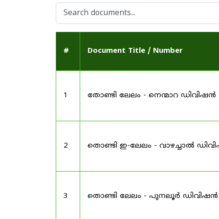
#
Document Title / Number
1
തോണ്ടി ലേലം - നെന്മാറ ഡിവിഷൻ
2
തൊണ്ടി ഇ-ലേലം - വാഴച്ചാൽ ഡിവ
3
തൊണ്ടി ലേലം - പുനലൂർ ഡിവിഷൻ