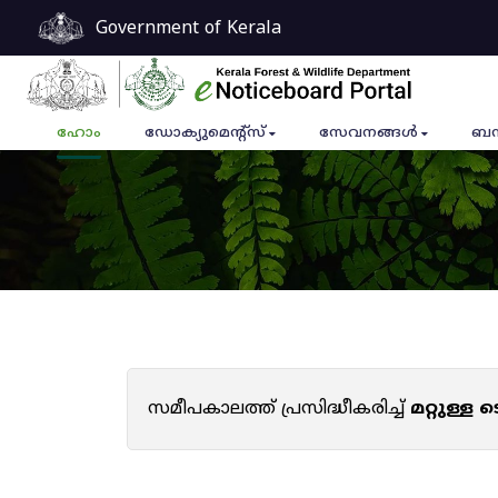
Government of Kerala
ഹോം
ഡോക്യുമെൻ്റ്സ്
സേവനങ്ങൾ
ബന
സമീപകാലത്ത് പ്രസിദ്ധീകരിച്ച്
മറ്റുള്