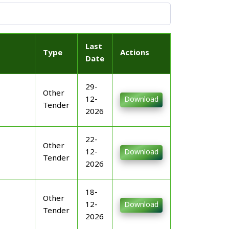
Last
Type
Actions
Date
29-
Other
12-
Download
Tender
2026
22-
Other
12-
Download
Tender
2026
18-
Other
12-
Download
Tender
2026