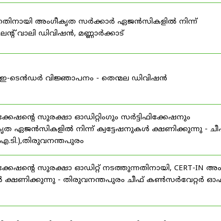
കുന്നതിനായി അംഗീകൃത സർക്കാർ ഏജൻസികളിൽ നിന്ന്
്റ് വാലി ഡിവിഷൻ, മണ്ണാർക്കാട്
ള്ള ഇ-ടെൻഡർ വിജ്ഞാപനം - തെന്മല ഡിവിഷൻ
ഷന്റെ സുരക്ഷാ ഓഡിറ്റിംഗും സർട്ടിഫിക്കേഷനും
ൃത ഏജൻസികളിൽ നിന്ന് ക്വട്ടേഷനുകൾ ക്ഷണിക്കുന്നു - ചീ
.ടി.),തിരുവനന്തപുരം
േഷന്റെ സുരക്ഷാ ഓഡിറ്റ് നടത്തുന്നതിനായി, CERT-IN അ
 ക്ഷണിക്കുന്നു - തിരുവനന്തപുരം ചീഫ് കൺസർവേറ്റർ ഓഫ