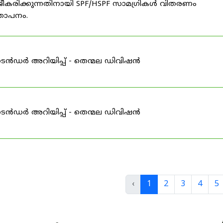
ീകരിക്കുന്നതിനായി SPF/HSPF സാമഗ്രികൾ വിതരണം
്ഞാപനം.
ടെൻഡർ അറിയിപ്പ് - തെന്മല ഡിവിഷൻ
ടെൻഡർ അറിയിപ്പ് - തെന്മല ഡിവിഷൻ
‹
1
2
3
4
5