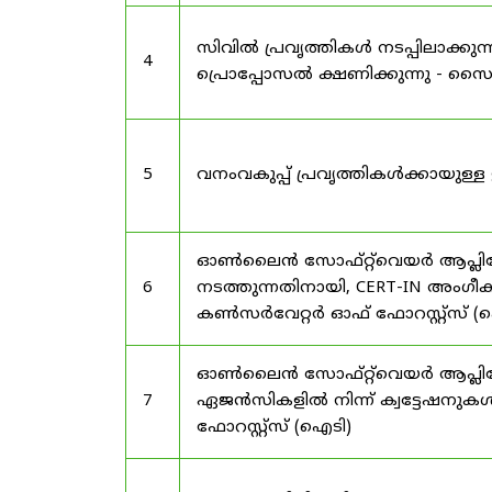
സിവിൽ പ്രവൃത്തികൾ നടപ്പിലാക്
4
പ്രൊപ്പോസൽ ക്ഷണിക്കുന്നു - സൈലന
5
വനംവകുപ്പ് പ്രവൃത്തികൾക്കായു
ഓൺലൈൻ സോഫ്റ്റ്‌വെയർ ആപ്ലിക്കേ
6
നടത്തുന്നതിനായി, CERT-IN അംഗീക
കൺസർവേറ്റർ ഓഫ് ഫോറസ്റ്റ്സ് (ഐ
ഓൺലൈൻ സോഫ്റ്റ്‌വെയർ ആപ്ലിക്ക
7
ഏജൻസികളിൽ നിന്ന് ക്വട്ടേഷനുകൾ
ഫോറസ്റ്റ്സ് (ഐടി)