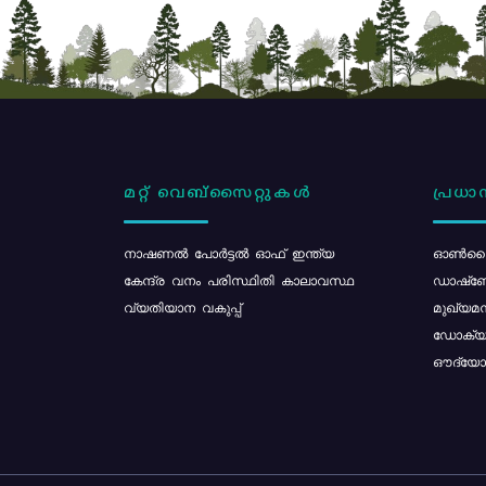
മറ്റ് വെബ്സൈറ്റുകൾ
പ്രധാന
നാഷണൽ പോർട്ടൽ ഓഫ് ഇന്ത്യ
ഓൺലൈ
കേന്ദ്ര വനം പരിസ്ഥിതി കാലാവസ്ഥ
ഡാഷ്ബ
വ്യതിയാന വകുപ്പ്
മുഖ്യമന
ഡോക്യു
ഔദ്യോഗ