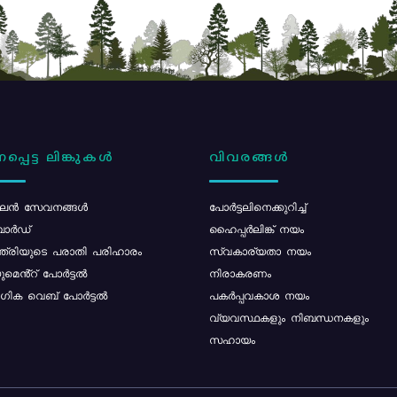
പ്പെട്ട ലിങ്കുകൾ
വിവരങ്ങൾ
ൻ സേവനങ്ങൾ
പോര്‍ട്ടലിനെക്കുറിച്ച്
ോർഡ്
ഹൈപ്പർലിങ്ക് നയം
്ത്രിയുടെ പരാതി പരിഹാരം
സ്വകാര്യതാ നയം
മെൻ്റ് പോർട്ടൽ
നിരാകരണം
ിക വെബ് പോർട്ടൽ
പകർപ്പവകാശ നയം
വ്യവസ്ഥകളും നിബന്ധനകളും
സഹായം