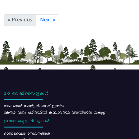
« Previous
Next »
മറ്റ് വെബ്സൈറ്റുകൾ
നാഷണൽ പോർട്ടൽ ഓഫ് ഇന്ത്യ
കേന്ദ്ര വനം പരിസ്ഥിതി കാലാവസ്ഥ വ്യതിയാന വകുപ്പ്
പ്രധാനപ്പെട്ട ലിങ്കുകൾ
ഓൺലൈൻ സേവനങ്ങൾ