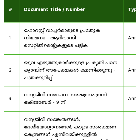
#
Document Title / Number
Type
ഫോറസ്റ്റ് വാച്ചർമാരുടെ പ്രത്യേക
1
നിയമനം - ആദിവാസി
Anno
സെറ്റിൽമെന്റുകളുടെ പട്ടിക
യുവ എഴുത്തുകാർക്കുള്ള പ്രകൃതി പഠന
2
ക്യാമ്പിന് അപേക്ഷകൾ ക്ഷണിക്കുന്നു -
Anno
പത്രക്കുറിപ്പ്
വന്യജീവി സമാപന സമ്മേളനം ഇന്ന്
3
Anno
ഒക്ടോബർ - 9 ന്
വന്യജീവി സങ്കേതങ്ങൾ,
ദേശീയോദ്യാനങ്ങൾ, കടുവ സംരക്ഷണ
കേന്ദ്രങ്ങൾ എന്നിവയ്ക്കുള്ളിൽ