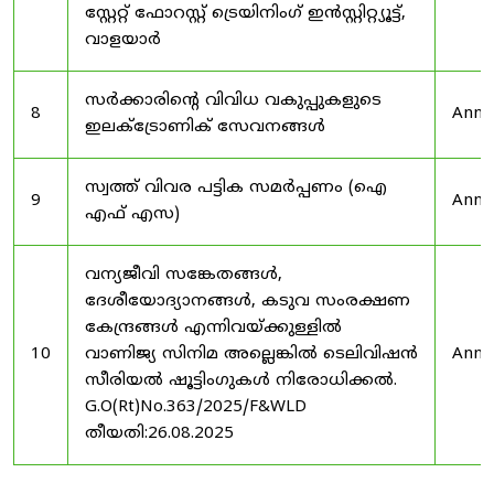
സ്റ്റേറ്റ് ഫോറസ്റ്റ് ട്രെയിനിംഗ് ഇൻസ്റ്റിറ്റ്യൂട്ട്,
വാളയാർ
സർക്കാരിന്റെ വിവിധ വകുപ്പുകളുടെ
8
Anno
ഇലക്ട്രോണിക് സേവനങ്ങൾ
സ്വത്ത് വിവര പട്ടിക സമർപ്പണം (ഐ
9
Anno
എഫ് എസ)
വന്യജീവി സങ്കേതങ്ങൾ,
ദേശീയോദ്യാനങ്ങൾ, കടുവ സംരക്ഷണ
കേന്ദ്രങ്ങൾ എന്നിവയ്ക്കുള്ളിൽ
10
വാണിജ്യ സിനിമ അല്ലെങ്കിൽ ടെലിവിഷൻ
Anno
സീരിയൽ ഷൂട്ടിംഗുകൾ നിരോധിക്കൽ.
G.O(Rt)No.363/2025/F&WLD
തീയതി:26.08.2025