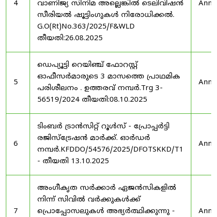
4
വാണിജ്യ സിനിമ അല്ലെങ്കിൽ ടെലിവിഷൻ
Anno
സീരിയൽ ഷൂട്ടിംഗുകൾ നിരോധിക്കൽ.
G.O(Rt)No.363/2025/F&WLD
തീയതി:26.08.2025
ഡെപ്യൂട്ടി റെയിഞ്ച് ഫോറസ്റ്റ്
ഓഫീസർമാരുടെ 3 മാസത്തെ പ്രാഥമിക
5
Anno
പരിശീലനം . ഉത്തരവ് നമ്പർ.Trg 3-
56519/2024 തീയതി:08.10.2025
ടിംബർ ട്രാൻസിറ്റ് റൂൾസ് - പ്രോപ്പർട്ടി
രജിസ്ട്രേഷൻ മാർക്ക്. ഓർഡർ
6
Anno
നമ്പർ.KFDDO/54576/2025/DFOTSKKD/T1
- തീയതി 13.10.2025
അംഗീകൃത സർക്കാർ ഏജൻസികളിൽ
നിന്ന് സിവിൽ വർക്കുകൾക്ക്
7
പ്രൊപ്പോസലുകൾ അഭ്യർത്ഥിക്കുന്നു -
Anno