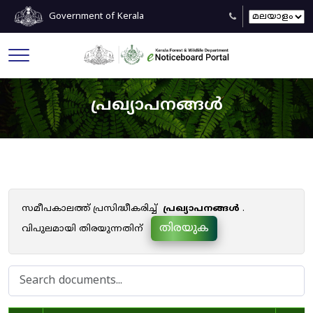
Government of Kerala
പ്രഖ്യാപനങ്ങൾ
സമീപകാലത്ത് പ്രസിദ്ധീകരിച്ച്
പ്രഖ്യാപനങ്ങൾ
.
തിരയുക
വിപുലമായി തിരയുന്നതിന്