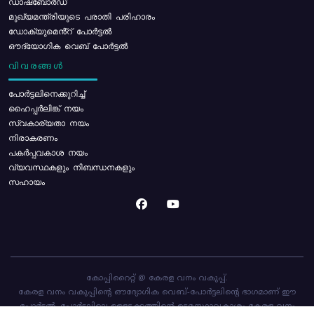
ഡാഷ്ബോർഡ്
മുഖ്യമന്ത്രിയുടെ പരാതി പരിഹാരം
ഡോക്യുമെൻ്റ് പോർട്ടൽ
ഔദ്യോഗിക വെബ് പോർട്ടൽ
വിവരങ്ങൾ
പോര്‍ട്ടലിനെക്കുറിച്ച്
ഹൈപ്പർലിങ്ക് നയം
സ്വകാര്യതാ നയം
നിരാകരണം
പകർപ്പവകാശ നയം
വ്യവസ്ഥകളും നിബന്ധനകളും
സഹായം
കോപ്പിറൈറ്റ് @ കേരള വനം വകുപ്പ്.
കേരള വനം വകുപ്പിന്റെ ഔദ്യോഗിക വെബ്-പോർട്ടലിന്റെ ഭാഗമാണ് ഈ
പോർട്ടൽ. പോർട്ടലിലെ ഉള്ളടക്കത്തിന്റെ ഉടമസ്ഥാവകാശം കേരള വനം