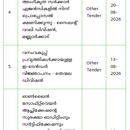
അംഗീകൃത സർക്കാർ
20-
ഏജൻസികളിൽ നിന്ന്
Other
4
08-
പ്രൊപ്പോസൽ
Tender
2026
ക്ഷണിക്കുന്നു - സൈലന്റ്
വാലി ഡിവിഷൻ,
മണ്ണാർക്കാട്
വനംവകുപ്പ്
പ്രവൃത്തികൾക്കായുള്ള
13-
Other
5
ഇ-ടെൻഡർ
08-
Tender
വിജ്ഞാപനം - തെന്മല
2026
ഡിവിഷൻ
ഓൺലൈൻ
സോഫ്റ്റ്‌വെയർ
ആപ്ലിക്കേഷന്റെ
സുരക്ഷാ ഓഡിറ്റിംഗും
സർട്ടിഫിക്കേഷനും