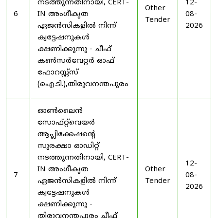
നടത്തുന്നതിനായി, CERT-
12-
Other
6
IN അംഗീകൃത
08-
Tender
ഏജൻസികളിൽ നിന്ന്
2026
ക്വട്ടേഷനുകൾ
ക്ഷണിക്കുന്നു - ചീഫ്
കൺസർവേറ്റർ ഓഫ്
ഫോറസ്റ്റ്സ്
(ഐ.ടി.),തിരുവനന്തപുരം
ഓൺലൈൻ
സോഫ്റ്റ്‌വെയർ
ആപ്ലിക്കേഷന്റെ
സുരക്ഷാ ഓഡിറ്റ്
നടത്തുന്നതിനായി, CERT-
12-
IN അംഗീകൃത
Other
7
08-
ഏജൻസികളിൽ നിന്ന്
Tender
2026
ക്വട്ടേഷനുകൾ
ക്ഷണിക്കുന്നു -
തിരുവനന്തപുരം ചീഫ്