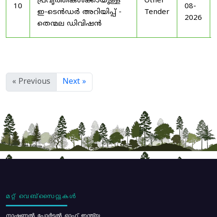
പ്രവൃത്തികൾക്കായുള്ള
Other
10
08-
ഇ-ടെൻഡർ അറിയിപ്പ് -
Tender
2026
തെന്മല ഡിവിഷൻ
« Previous
Next »
മറ്റ് വെബ്സൈറ്റുകൾ
നാഷണൽ പോർട്ടൽ ഓഫ് ഇന്ത്യ