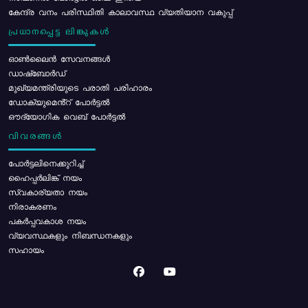
കേന്ദ്ര വനം പരിസ്ഥിതി കാലാവസ്ഥ വ്യതിയാന വകുപ്പ്
പ്രധാനപ്പെട്ട ലിങ്കുകൾ
ഓൺലൈൻ സേവനങ്ങൾ
ഡാഷ്ബോർഡ്
മുഖ്യമന്ത്രിയുടെ പരാതി പരിഹാരം
ഡോക്യുമെൻ്റ് പോർട്ടൽ
ഔദ്യോഗിക വെബ് പോർട്ടൽ
വിവരങ്ങൾ
പോര്‍ട്ടലിനെക്കുറിച്ച്
ഹൈപ്പർലിങ്ക് നയം
സ്വകാര്യതാ നയം
നിരാകരണം
പകർപ്പവകാശ നയം
വ്യവസ്ഥകളും നിബന്ധനകളും
സഹായം