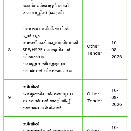
കൺസർവേറ്റർ ഓഫ്
ഫോറസ്റ്റ്സ് (ഐടി)
നെന്മാറ ഡിവിഷനിൽ
ടൂൾ റൂം
സജ്ജീകരിക്കുന്നതിനായി
10-
Other
8
SPF/HSPF സാമഗ്രികൾ
08-
Tender
വിതരണം
2026
ചെയ്യുന്നതിനുള്ള ഇ-
ടെൻഡർ വിജ്ഞാപനം.
സിവിൽ
10-
പ്രവൃത്തികൾക്കായുള്ള
Other
9
08-
ഇ-ടെൻഡർ അറിയിപ്പ് -
Tender
2026
തെന്മല ഡിവിഷൻ
സിവിൽ
10-