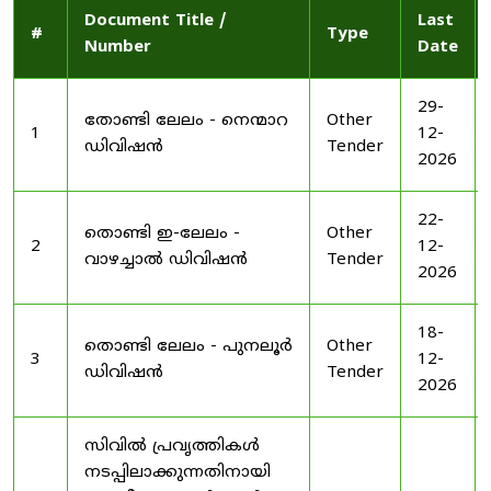
Document Title /
Last
#
Type
Number
Date
29-
തോണ്ടി ലേലം - നെന്മാറ
Other
1
12-
ഡിവിഷൻ
Tender
2026
22-
തൊണ്ടി ഇ-ലേലം -
Other
2
12-
വാഴച്ചാൽ ഡിവിഷൻ
Tender
2026
18-
തൊണ്ടി ലേലം - പുനലൂർ
Other
3
12-
ഡിവിഷൻ
Tender
2026
സിവിൽ പ്രവൃത്തികൾ
നടപ്പിലാക്കുന്നതിനായി