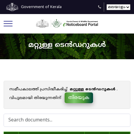
Government of Kerala
മറ്റുള്ള ടെൻഡറുകൾ
സമീപകാലത്ത് പ്രസിദ്ധീകരിച്ച്
മറ്റുള്ള ടെൻഡറുകൾ
.
തിരയുക
വിപുലമായി തിരയുന്നതിന്